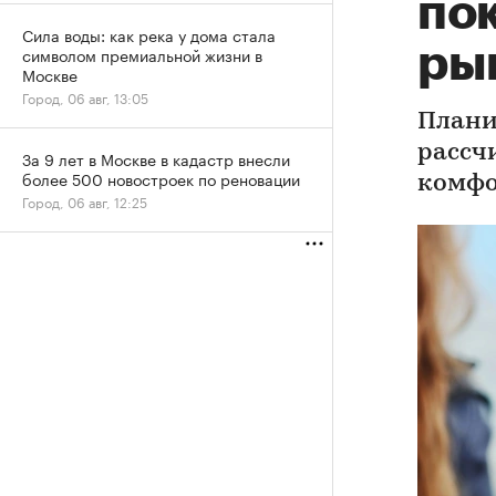
по
Сила воды: как река у дома стала
ры
символом премиальной жизни в
Москве
Город, 06 авг, 13:05
Плани
рассч
За 9 лет в Москве в кадастр внесли
более 500 новостроек по реновации
комфо
Город, 06 авг, 12:25