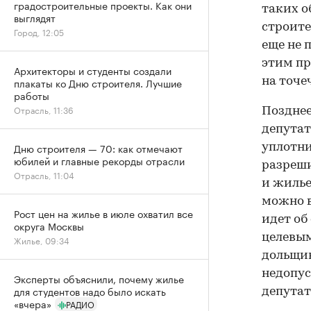
градостроительные проекты. Как они
таких о
выглядят
строите
Город, 12:05
еще не п
этим пр
Архитекторы и студенты создали
плакаты ко Дню строителя. Лучшие
на точе
работы
Отрасль, 11:36
Позднее
депутат
Дню строителя — 70: как отмечают
уплотни
юбилей и главные рекорды отрасли
разреши
Отрасль, 11:04
и жилье
можно в
Рост цен на жилье в июле охватил все
идет об
округа Москвы
целевым
Жилье, 09:34
дольщик
недопус
Эксперты объяснили, почему жилье
для студентов надо было искать
депутат
«вчера»
РАДИО