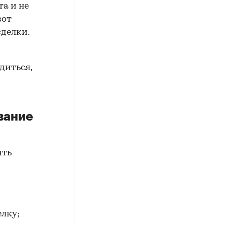
а и не
вот
сделки.
диться,
вание
ить
елку;