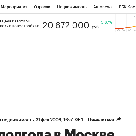
Мероприятия
Отрасли
Недвижимость
Autonews
РБК Ком
20 672 000
 цена квартиры
 РБК
РБК Образование
РБК Курсы
РБК Life
+5.87%
Тренды
Виз
вских новостройках
руб
ь
Крипто
РБК Бизнес-среда
Дискуссионный клуб
Исследо
зета
Спецпроекты СПб
Конференции СПб
Спецпроекты
кономика
Бизнес
Технологии и медиа
Финансы
Рынок на
(+90,89%)
(+35,14%)
5 450
АФК «Система» ₽12
Купить
К
 ПСБ к 29.07.27
прогноз БКС к 15.07.27
Поделиться
я недвижимость
⁠,
21 фев 2008, 16:51
1
полгода в Москве