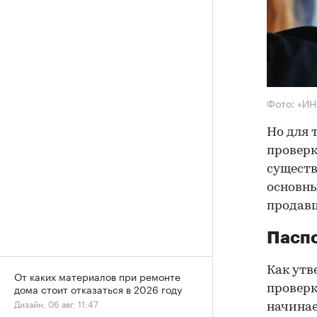
Фото: «И
Но для 
проверк
существ
основны
продав
Паспо
Как утв
От каких материалов при ремонте
дома стоит отказаться в 2026 году
проверк
Дизайн, 06 авг, 11:47
начинае