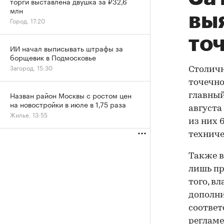
торги выставлена двушка за ₽32,6
млн
вы
Город, 17:20
то
ИИ начал выписывать штрафы за
борщевик в Подмосковье
Загород, 15:30
Столичн
точечно
Назван район Москвы с ростом цен
главный
на новостройки в июле в 1,75 раза
августа
Жилье, 13:55
из них 
техниче
Также в
лишь пр
того, в
дополни
соотве
регламе