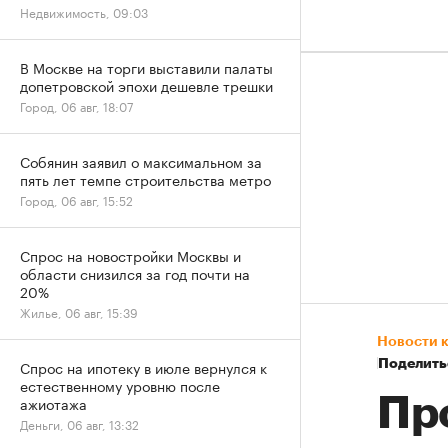
Недвижимость, 09:03
В Москве на торги выставили палаты
допетровской эпохи дешевле трешки
Город, 06 авг, 18:07
Собянин заявил о максимальном за
пять лет темпе строительства метро
Город, 06 авг, 15:52
Спрос на новостройки Москвы и
области снизился за год почти на
20%
Жилье, 06 авг, 15:39
Новости 
Спрос на ипотеку в июле вернулся к
Поделить
естественному уровню после
ажиотажа
Пр
Деньги, 06 авг, 13:32