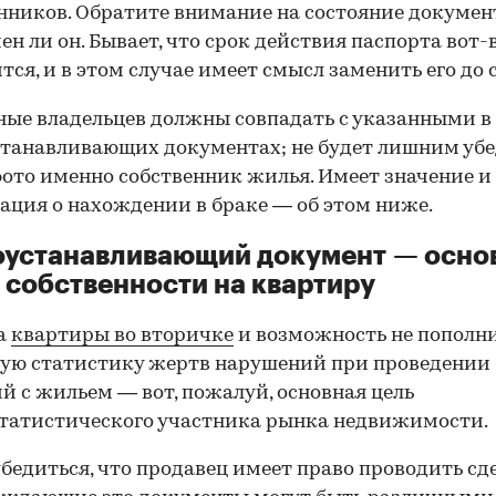
нников. Обратите внимание на состояние документ
ен ли он. Бывает, что срок действия паспорта вот-
тся, и в этом случае имеет смысл заменить его до 
ные владельцев должны совпадать с указанными в
танавливающих документах; не будет лишним убе
фото именно собственник жилья. Имеет значение и
ция о нахождении в браке — об этом ниже.
оустанавливающий документ — осно
 собственности на квартиру
а
квартиры во вторичке
и возможность не пополн
ую статистику жертв нарушений при проведении
й с жильем — вот, пожалуй, основная цель
татистического участника рынка недвижимости.
00:00
/
00:00
бедиться, что продавец имеет право проводить сд