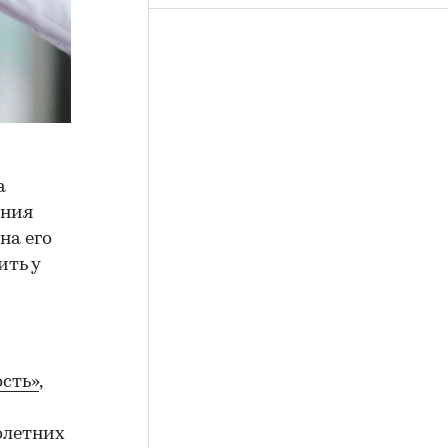
а
ения
на его
ить у
сть»
,
олетних