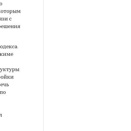
о
 которым
язи с
решения
кодекса
ежиме
руктуры
ройки
речь
 по
л