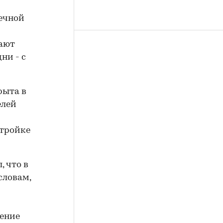
ечной
мают
ни - с
рыта в
елей
стройке
 что в
словам,
ение