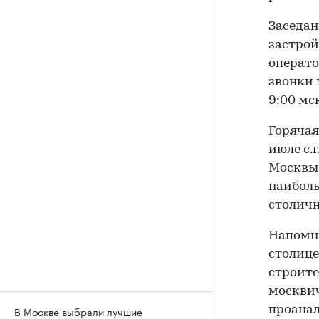
Заседан
застрой
операто
звонки 
9:00 мс
Горячая
июле с.
Москвы 
наиболь
столичн
Напомни
столице
строите
москвич
В Москве выбрали лучшие
проана