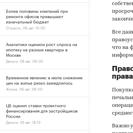
собстве
Более половины компаний при
просроч
ремонте офисов превышают
закончи
изначальный бюджет
Отрасль, 06 авг, 10:00
Все дан
правоус
Аналитики оценили рост спроса на
что на 
ипотеку на разные квартиры в
Москве
информа
Деньги, 06 авг, 09:00
Прав
права
Временное явление: в июле снижение
цен на жилье резко замедлилось
Жилье, 06 авг, 06:00
Покупк
печальн
ЦБ оценил ставки проектного
операци
финансирования для застройщиков
среднес
России
Деньги, 05 авг, 18:13
Важно у