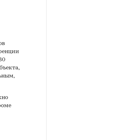
ов
еренции
30
бъекта,
ьным,
жно
роме