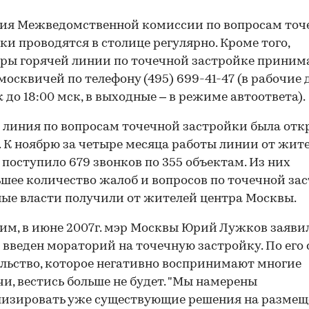
ия Межведомственной комиссии по вопросам точ
ки проводятся в столице регулярно. Кроме того,
ры горячей линии по точечной застройке прини
москвичей по телефону (495) 699-41-47 (в рабочие д
к до 18:00 мск, в выходные – в режиме автоответа).
 линия по вопросам точечной застройки была отк
г. К ноябрю за четыре месяца работы линии от жит
поступило 679 звонков по 355 объектам. Из них
шее количество жалоб и вопросов по точечной за
ые власти получили от жителей центра Москвы.
м, в июне 2007г. мэр Москвы Юрий Лужков заявил,
 введен мораторий на точечную застройку. По его 
льство, которое негативно воспринимают многие
и, вестись больше не будет. "Мы намерены
лизировать уже существующие решения на размещ