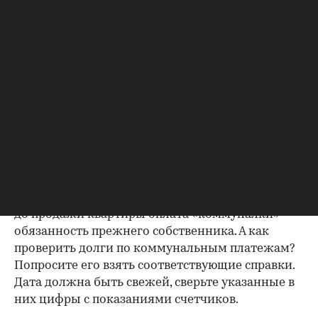
зарегистрирован. Верить на слово не стоит,
попросите продавца документально
подтвердить этот факт. Проверка прописанных в
квартире заключается в получении архивной
выписки из домовой книги — это даст
возможность убедиться, что вы не получите в
нагрузку жильцов, имеющих право пользования.
Справка об отсутствии
задолженности по коммунальным
платежам
Важно убедиться в отсутствии задолженностей:
до продажи квартиры оплата «коммуналки» —
обязанность прежнего собственника. А как
проверить долги по коммунальным платежам?
Попросите его взять соответствующие справки.
Дата должна быть свежей, сверьте указанные в
них цифры с показаниями счетчиков.