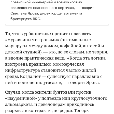
правильной инженерией и возможностью
размещения полноценного сервиса», — говорит
Светлана Ярова, директор департамента
брокериджа RRG.
00:00
/
00:00
То, что в урбанистике принято называть
«муравьиными тропами» (оптимальные
маршруты между домом, кофейней, аптекой и
детской студией), — это, по ее словам, не теория,
а вполне практическая вещь. «Когда эта логика
выстроена правильно, коммерческая
инфраструктура становится частью жилой
среды. Когда нет — существует параллельно с
ней и постепенно угасает», — говорит Ярова.
Случаи, когда жители бунтовали против
«шаурмичной» у подъезда или круглосуточного
алкомаркета, и девелоперам приходилось
разрывать контракты, не редки. Теперь