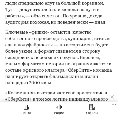
люди специально едут за большой корзиной.
Тут — докупить хлеб или молоко по пути с
работы», — объясняет он. По уровню дохода
аудитория похожая, но поведенчески — иная.
Ключевые «фишки» остаются: качество
собственного производства, кулинария, готовая
еда и полуфабрикаты — но ассортимент будет
более узким, а формат сдвинется в сторону
ежедневных небольших покупок. Впрочем,
малым форматом история не ограничивается: в
составе офисного кластера «СберСити» команда
планирует открыть флагманский магазин
площадью 2000 кв. м.
«Кофемания» выстраивает свое присутствие в
«СберСити» в той же логике индивидуального
подхода. Для «СберСити» ключевыми
Лента
Радио
Офисы
ориентирами при проектировании стали