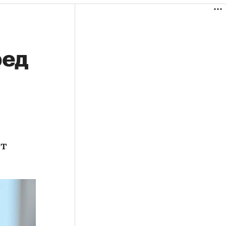
ред
ет