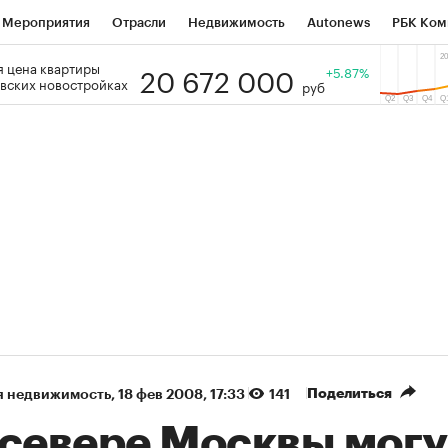
Мероприятия
Отрасли
Недвижимость
Autonews
РБК Ком
20 672 000
 цена квартиры
 РБК
РБК Образование
РБК Курсы
РБК Life
+5.87%
Тренды
Виз
вских новостройках
руб
ь
Крипто
РБК Бизнес-среда
Дискуссионный клуб
Исследо
зета
Спецпроекты СПб
Конференции СПб
Спецпроекты
кономика
Бизнес
Технологии и медиа
Финансы
Рынок на
(+90,76%)
(+34,79%)
 450
АФК «Система» ₽12
Купить
Ку
СБ к 29.07.27
прогноз БКС к 15.07.27
Поделиться
я недвижимость
⁠,
18 фев 2008, 17:33
141
 севере Москвы могу