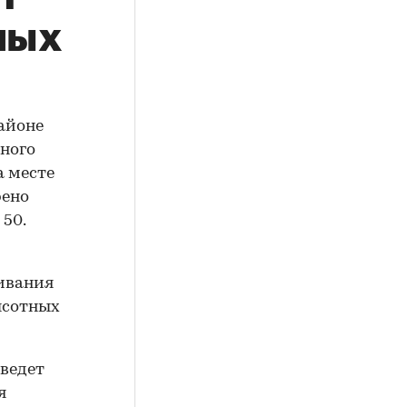
ных
айоне
рного
а месте
рено
 50.
живания
ысотных
оведет
я