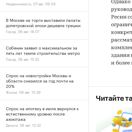
Однако 
Недвижимость, 07 авг, 09:03
руковод
Ресин с
В Москве на торги выставили палаты
допетровской эпохи дешевле трешки
огранич
Город, 06 авг, 18:07
конкрет
рассмат
Собянин заявил о максимальном за
комплек
пять лет темпе строительства метро
здания 
Город, 06 авг, 15:52
и более 
Спрос на новостройки Москвы и
области снизился за год почти на
20%
Жилье, 06 авг, 15:39
Читайте т
Спрос на ипотеку в июле вернулся к
естественному уровню после
ажиотажа
Деньги, 06 авг, 13:32