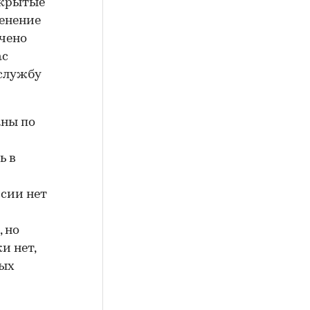
 крытые
ленение
ечено
ас
 службу
аны по
ь в
ссии нет
 но
и нет,
ных