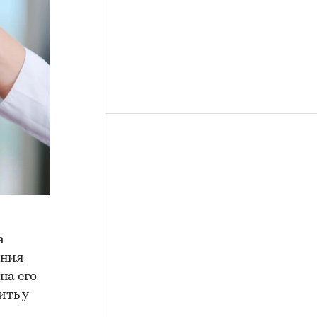
а
ения
на его
ить у