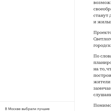
возможн
своеоб
станут 
и жилы
Проект
Светлог
городск
По слов
планиро
на то, 
построи
жители 
замечан
слушани
Помимо 
В Москве выбрали лучшие