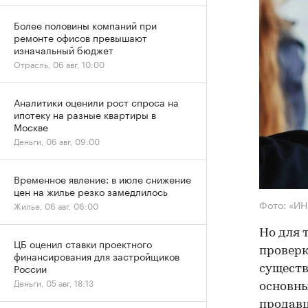
Более половины компаний при
ремонте офисов превышают
изначальный бюджет
Отрасль, 06 авг, 10:00
Аналитики оценили рост спроса на
ипотеку на разные квартиры в
Москве
Деньги, 06 авг, 09:00
Временное явление: в июле снижение
цен на жилье резко замедлилось
Фото: «И
Жилье, 06 авг, 06:00
Но для 
ЦБ оценил ставки проектного
проверк
финансирования для застройщиков
России
существ
Деньги, 05 авг, 18:13
основны
продав