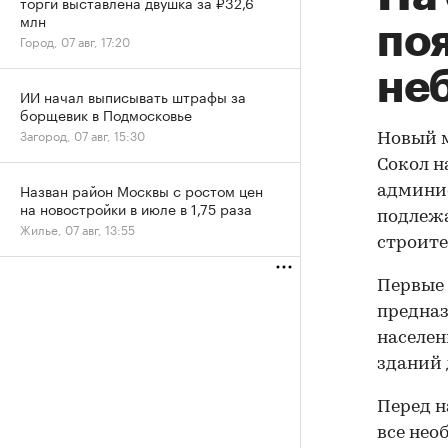
торги выставлена двушка за ₽32,6
млн
по
Город, 07 авг, 17:20
не
ИИ начал выписывать штрафы за
борщевик в Подмосковье
Загород, 07 авг, 15:30
Новый м
Сокол н
Назван район Москвы с ростом цен
админис
на новостройки в июле в 1,75 раза
подлежа
Жилье, 07 авг, 13:55
строите
Первые 
предназ
населен
зданий 
Перед н
все нео