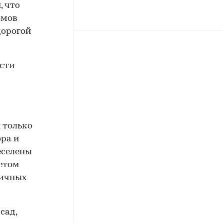
, что
омов
дорогой
сти
 только
ора и
еселены
етом
личных
сад,