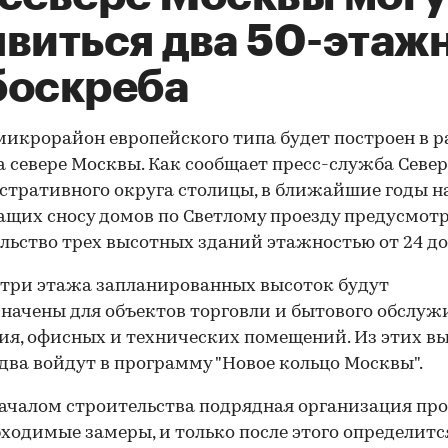
явиться два 50-этаж
боскреба
икрорайон европейского типа будет построен в р
а севере Москвы. Как сообщает пресс-служба Севе
тративного округа столицы, в ближайшие годы н
щих сносу домов по Светлому проезду предусмот
льство трех высотных зданий этажностью от 24 до
три этажа запланированных высоток будут
начены для объектов торговли и бытового обслу
ия, офисных и технических помещений. Из этих в
два войдут в программу "Новое кольцо Москвы".
ачалом строительства подрядная организация пр
бходимые замеры, и только после этого определитс