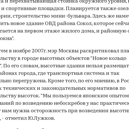
а и перехватывающая стоянка окружного уровня,
 и спортивные площадки. Планируется также озе
рии, строительство мини-бульвара. Здесь же нам
ить новое здание ОВД района Сокол, которое сейч
гается на первом этаже жилого дома, и районную
окна".
ем в ноябре 2007г. мэр Москвы раскритиковал пл
льству в городе высотных объектов "Новое кольцо
. По его словам, высотные здания нельзя размещат
айонах города, где транспортная система и так
льно перегружена. Кроме того, по его мнению, в Ро
 технических и законодательных нормативов по
льству высоток. "Мы пользуемся японским опытом,
наний по возведению небоскребов у нас практическ
 нам нужна осторожность при возведении высот
, - отметил Ю.Лужков.