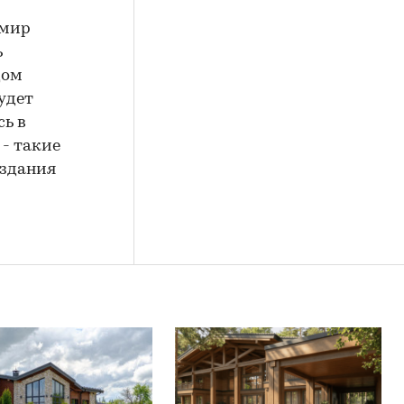
имир
ь
дом
удет
сь в
 - такие
 здания