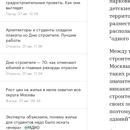
парковк
градостроительные проекты. Как они
выглядят
детские
Город, 07 авг, 12:05
террито
размест
Архитекторы и студенты создали
распола
плакаты ко Дню строителя. Лучшие
"одного 
работы
Отрасль, 07 авг, 11:36
Между т
строите
Дню строителя — 70: как отмечают
юбилей и главные рекорды отрасли
Москвы"
Отрасль, 07 авг, 11:04
таких р
значите
Рост цен на жилье в июле охватил все
никаких
округа Москвы
строите
Жилье, 07 авг, 09:34
своих з
поэтому
Эксперты объяснили, почему жилье
зданий"
для студентов надо было искать
«вчера»
РАДИО