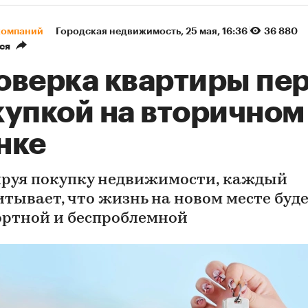
компаний
Городская недвижимость
⁠,
25 мая, 16:36
36 880
ся
оверка квартиры пе
купкой на вторичном
нке
руя покупку недвижимости, каждый
итывает, что жизнь на новом месте буд
ртной и беспроблемной