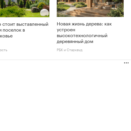
Новая жизнь дерева: как
 стоит выставленный
устроен
и поселок в
высокотехнологичный
ковье
деревянный дом
ость
РБК и Старквуд