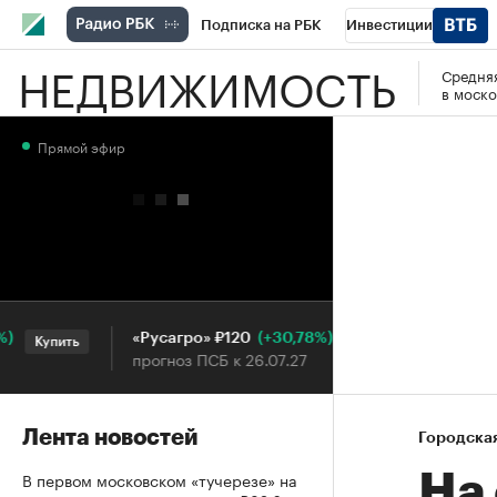
Подписка на РБК
Инвестиции
НЕДВИЖИМОСТЬ
Средняя
РБК Вино
Спорт
Школа управления
в моско
Национальные проекты
Город
Стил
Прямой эфир
Кредитные рейтинги
Франшизы
Га
Проверка контрагентов
Политика
Э
(+30,78%)
«Русагро» ₽120
Ozon ₽5
Купить
Купить
прогноз ПСБ к 26.07.27
прогноз П
Лента новостей
Городска
В первом московском «тучерезе» на
На