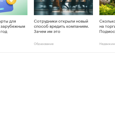
арты для
Сотрудники открыли новый
Сколько
о зарубежным
способ вредить компаниям.
на торг
 год
Зачем им это
Подмос
Образование
Недвижим