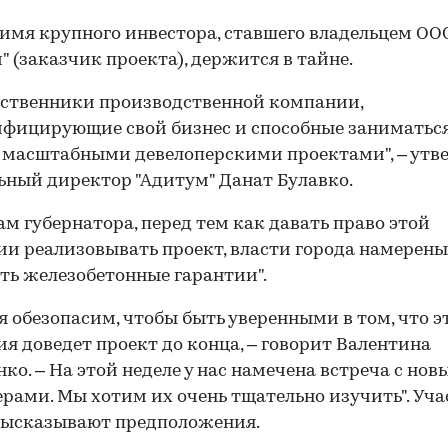
имя крупного инвестора, ставшего владельцем ОО
" (заказчик проекта), держится в тайне.
бственники производственной компании,
фицирующие свой бизнес и способные заниматьс
масштабными девелоперскими проектами", – утв
ьный директор "Адитум" Данат Булавко.
ам губернатора, перед тем как давать право этой
и реализовывать проект, власти города намерены
ть железобетонные гарантии".
я обезопасим, чтобы быть уверенными в том, что э
я доведет проект до конца, – говорит Валентина
ко. – На этой неделе у нас намечена встреча с но
рами. Мы хотим их очень тщательно изучить". Уч
высказывают предположения.