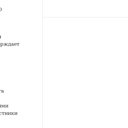
О
я
ерждает
та
выми
астники