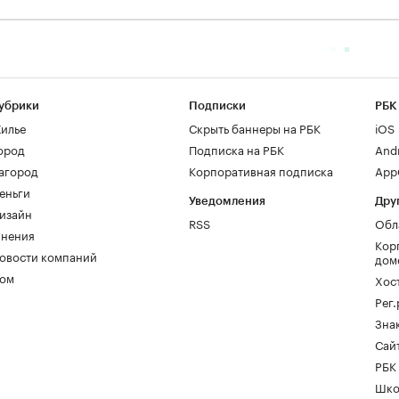
убрики
Подписки
РБК
илье
Скрыть баннеры на РБК
iOS
ород
Подписка на РБК
And
агород
Корпоративная подписка
AppG
еньги
Уведомления
Дру
изайн
RSS
Обл
нения
Кор
овости компаний
дом
ом
Хос
Рег
Зна
Сайт
РБК
Шко