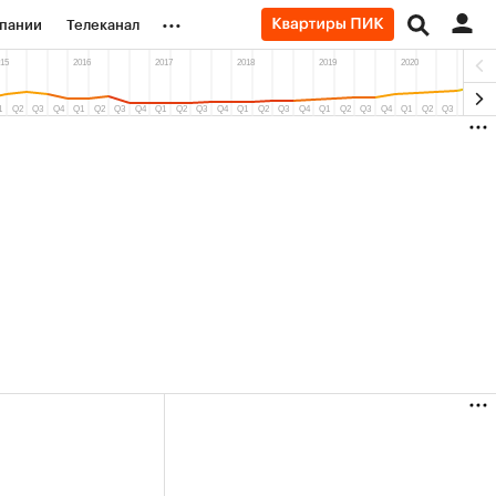
...
пании
Телеканал
ионеры
вания
личной валюты