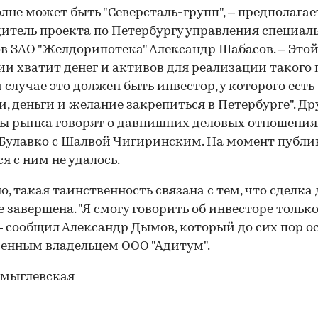
олне может быть "Северсталь-групп", – предполагае
итель проекта по Петербургу управления специал
в ЗАО "Желдорипотека" Александр Шабасов. – Это
и хватит денег и активов для реализации такого 
 случае это должен быть инвестор, у которого есть
, деньги и желание закрепиться в Петербурге". Др
ы рынка говорят о давнишних деловых отношения
Булавко с Шалвой Чигиринским. На момент публ
ся с ним не удалось.
о, такая таинственность связана с тем, что сделка 
е завершена. "Я смогу говорить об инвесторе только
 – сообщил Александр Дымов, который до сих пор о
енным владельцем ООО "Адитум".
мыглевская