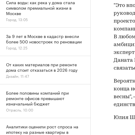
Сила воды: как река у дома стала
"Это вп
символом премиальной жизни в
Москве
руковод
Город, 13:05
проекто
компани
За 9 лет в Москве в кадастр внесли
В любом
более 500 новостроек по реновации
амбиции
Город, 12:25
эксперт
Даната 
От каких материалов при ремонте
связать
дома стоит отказаться в 2026 году
Дизайн, 11:47
Вероятн
конца н
Более половины компаний при
весны",
ремонте офисов превышают
изначальный бюджет
единств
Отрасль, 10:00
Юлия Ш
Аналитики оценили рост спроса на
ипотеку на разные квартиры в