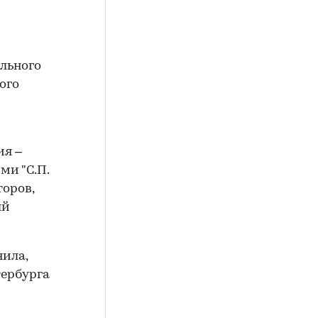
льного
ого
ия –
ми "С.П.
торов,
ый
нила,
тербурга