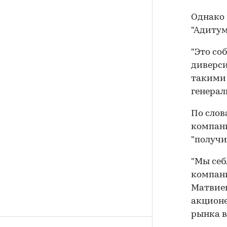
Однако 
"Адитум
"Это со
диверси
такими 
генерал
По слов
компани
"получи
"Мы себ
компани
Матвиен
акционе
рынка 