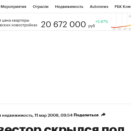
Мероприятия
Отрасли
Недвижимость
Autonews
РБК Ком
20 672 000
 цена квартиры
 РБК
РБК Образование
РБК Курсы
РБК Life
+5.87%
Тренды
Виз
вских новостройках
руб
ь
Крипто
РБК Бизнес-среда
Дискуссионный клуб
Исследо
зета
Спецпроекты СПб
Конференции СПб
Спецпроекты
кономика
Бизнес
Технологии и медиа
Финансы
Рынок на
Поделиться
я недвижимость
⁠,
11 мар 2008, 09:54
вестор скрылся под