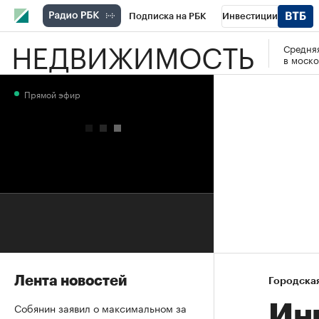
Подписка на РБК
Инвестиции
НЕДВИЖИМОСТЬ
Средняя
РБК Вино
Спорт
Школа управления
в моско
Национальные проекты
Город
Стил
Прямой эфир
Кредитные рейтинги
Франшизы
Га
Проверка контрагентов
Политика
Э
Лента новостей
Городска
Собянин заявил о максимальном за
Ин