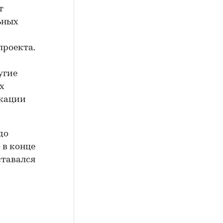
т
ьных
й
проекта.
угие
х
икации
до
 в конце
ставался