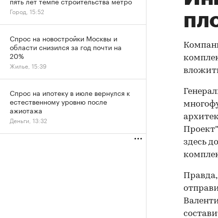
пять лет темпе строительства метро
Город, 15:52
пл
Спрос на новостройки Москвы и
Компани
области снизился за год почти на
20%
комплек
Жилье, 15:39
вложить
Спрос на ипотеку в июле вернулся к
Генера
естественному уровню после
многофу
ажиотажа
архитек
Деньги, 13:32
Проект"
здесь д
комплек
Правда,
отправи
Валенти
состави