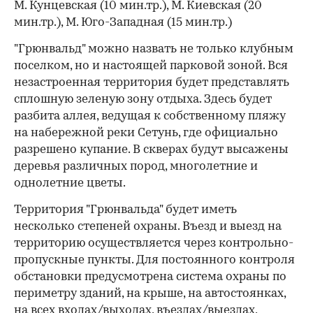
М. Кунцевская (10 мин.тр.), М. Киевская (20
мин.тр.), М. Юго-Западная (15 мин.тр.)
"Грюнвальд" можно назвать не только клубным
поселком, но и настоящей парковой зоной. Вся
незастроенная территория будет представлять
сплошную зеленую зону отдыха. Здесь будет
разбита аллея, ведущая к собственному пляжу
на набережной реки Сетунь, где официально
разрешено купание. В скверах будут высажены
деревья различных пород, многолетние и
однолетние цветы.
Территория "Грюнвальда" будет иметь
несколько степеней охраны. Въезд и выезд на
территорию осуществляется через контрольно-
пропускные пункты. Для постоянного контроля
обстановки предусмотрена система охраны по
периметру зданий, на крыше, на автостоянках,
на всех входах/выходах, въездах/выездах,