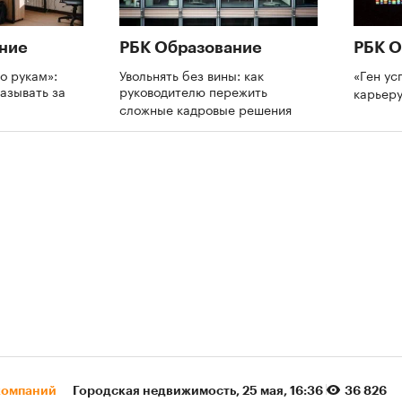
ние
РБК Образование
РБК О
о рукам»:
Увольнять без вины: как
«Ген ус
азывать за
руководителю пережить
карьеру
и
сложные кадровые решения
компаний
Городская недвижимость
⁠,
25 мая, 16:36
36 826