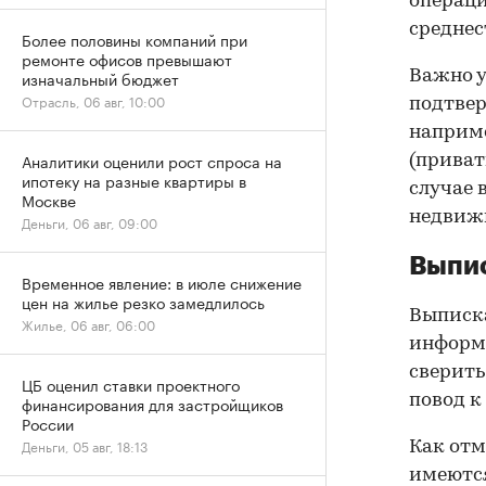
операци
среднес
Более половины компаний при
ремонте офисов превышают
Важно у
изначальный бюджет
Отрасль, 06 авг, 10:00
подтве
наприме
Аналитики оценили рост спроса на
(приват
ипотеку на разные квартиры в
случае 
Москве
недвижи
Деньги, 06 авг, 09:00
Выпис
Временное явление: в июле снижение
цен на жилье резко замедлилось
Выписка
Жилье, 06 авг, 06:00
информа
сверить
ЦБ оценил ставки проектного
повод к
финансирования для застройщиков
России
Деньги, 05 авг, 18:13
Как отм
имеются