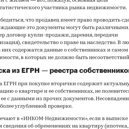
й с жильем — вот, пожалуй, основная цель
татистического участника рынка недвижимости.
00:00
/
00:00
бедиться, что продавец имеет право проводить сд
рждающие это документы могут быть различными
р договор купли-продажи, дарения, передачи
изация), свидетельство о праве на наследство. В л
в них содержатся данные о собственниках и самом
мости, в которых не должно быть несоответствий
ка из ЕГРН — реестра собственнико
 ЕГРН при покупке вторички содержит актуальн
цию о квартире и ее собственниках, не поленитес
 ее с данными из прочих документов. Несовпаден
 более углубленной проверке.
ечают в «ИНКОМ-Недвижимости», если в выписке
 сведения об обременениях на квартиру (ипотека, 