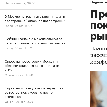
Поделить
Недвижимость, 09:03
Пр
В Москве на торги выставили палаты
допетровской эпохи дешевле трешки
по
Город, 06 авг, 18:07
ры
Собянин заявил о максимальном за
пять лет темпе строительства метро
Город, 06 авг, 15:52
Плани
рассч
Спрос на новостройки Москвы и
комфо
области снизился за год почти на
20%
Жилье, 06 авг, 15:39
Спрос на ипотеку в июле вернулся к
естественному уровню после
ажиотажа
Деньги, 06 авг, 13:32