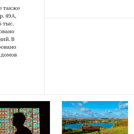
е также
. 49А,
5 тыс.
овано
ний. В
ровано
х домов