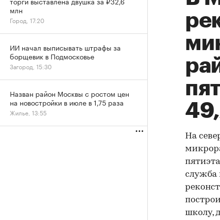
торги выставлена двушка за ₽32,6
млн
ре
Город, 17:20
ми
ИИ начал выписывать штрафы за
борщевик в Подмосковье
рай
Загород, 15:30
пя
Назван район Москвы с ростом цен
на новостройки в июле в 1,75 раза
49,
Жилье, 13:55
На севе
микрора
пятиэта
служба 
реконст
построи
школу, 