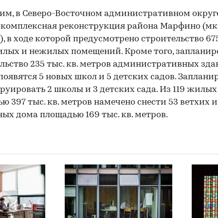
м, в Северо-Восточном административном округ
 комплексная реконструкция района Марфино (мкр
52), в ходе которой предусмотрено строительство 67
жилых и нежилых помещений. Кроме того, запланир
льство 235 тыс. кв. метров административных зда
появятся 5 новых школ и 5 детских садов. Заплани
руировать 2 школы и 3 детских сада. Из 119 жилы
ю 397 тыс. кв. метров намечено снести 53 ветхих и
ых дома площадью 169 тыс. кв. метров.