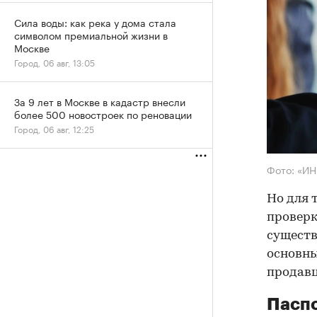
Сила воды: как река у дома стала
символом премиальной жизни в
Москве
Город, 06 авг, 13:05
За 9 лет в Москве в кадастр внесли
более 500 новостроек по реновации
Город, 06 авг, 12:25
Фото: «И
Но для 
проверк
существ
основны
продав
Паспо