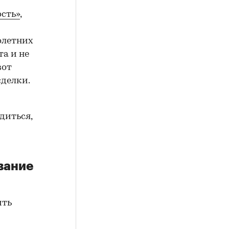
сть»
,
олетних
а и не
вот
сделки.
диться,
вание
ить