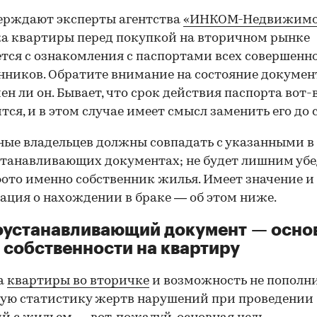
ерждают эксперты агентства
«ИНКОМ-Недвижимо
а квартиры перед покупкой на вторичном рынке
тся с ознакомления с паспортами всех совершенн
нников. Обратите внимание на состояние документ
ен ли он. Бывает, что срок действия паспорта вот-
тся, и в этом случае имеет смысл заменить его до 
ные владельцев должны совпадать с указанными в
танавливающих документах; не будет лишним убе
фото именно собственник жилья. Имеет значение и
ция о нахождении в браке — об этом ниже.
оустанавливающий документ — осно
 собственности на квартиру
а
квартиры во вторичке
и возможность не пополн
ую статистику жертв нарушений при проведении