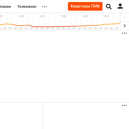
...
пании
Телеканал
ионеры
вания
личной валюты
3,65%)
(+9,24%)
«Северсталь» ₽700
Купить
Купить
прогноз КИТ Финанс к 20.07.27