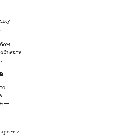
елку;
,
юбом
 объекте
.
в
ую
ь
ие —
арест и