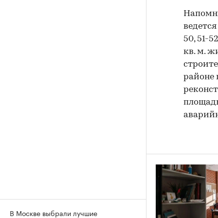
Напомни
ведется
50, 51-
кв. м. 
строите
районе 
реконст
площадь
аварийн
В Москве выбрали лучшие