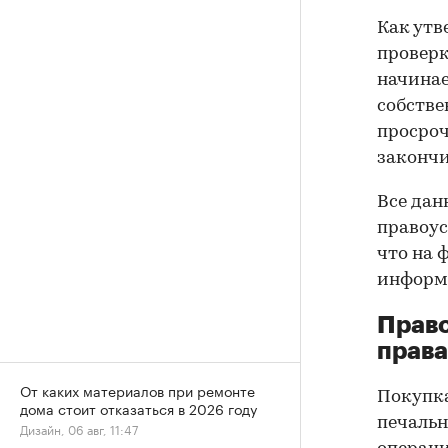
Как утв
проверк
начинае
собстве
просроч
закончи
Все дан
правоус
что на 
информа
Прав
права
От каких материалов при ремонте
Покупк
дома стоит отказаться в 2026 году
печальн
Дизайн, 06 авг, 11:47