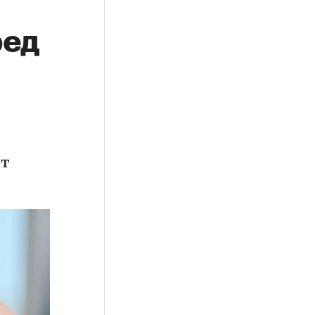
ред
ет