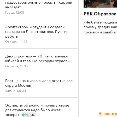
градостроительные проекты. Как они
выглядят
Город, 12:05
РБК Образова
«Не бейте людей п
почему вредно нак
Архитекторы и студенты создали
плакаты ко Дню строителя. Лучшие
промахи и ошибк
работы
Отрасль, 11:36
Дню строителя — 70: как отмечают
юбилей и главные рекорды отрасли
Отрасль, 11:04
Рост цен на жилье в июле охватил все
округа Москвы
Жилье, 09:34
Эксперты объяснили, почему жилье
для студентов надо было искать
«вчера»
Новости 
РАДИО