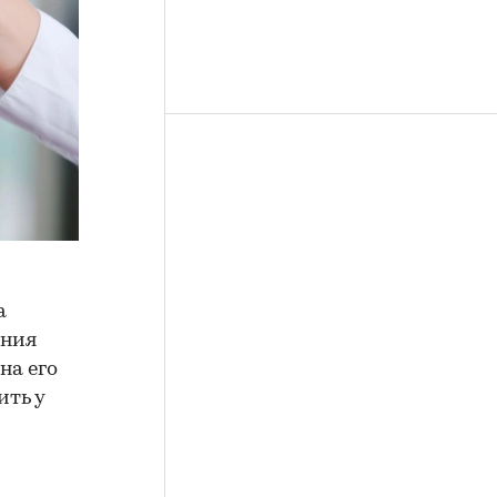
а
ения
на его
ить у