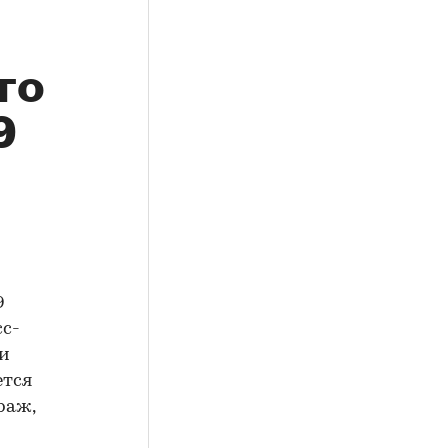
го
9
9
сс-
 и
ется
раж,