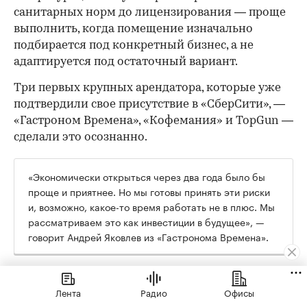
санитарных норм до лицензирования — проще
выполнить, когда помещение изначально
подбирается под конкретный бизнес, а не
адаптируется под остаточный вариант.
Три первых крупных арендатора, которые уже
подтвердили свое присутствие в «СберСити», —
«Гастроном Времена», «Кофемания» и TopGun —
сделали это осознанно.
«Экономически открыться через два года было бы
проще и приятнее. Но мы готовы принять эти риски
и, возможно, какое-то время работать не в плюс. Мы
рассматриваем это как инвестиции в будущее», —
говорит Андрей Яковлев из «Гастронома Времена».
Их формат в «СберСити» кардинально
Лента
Радио
Офисы
отличается от флагманского: там 2000 кв. м и