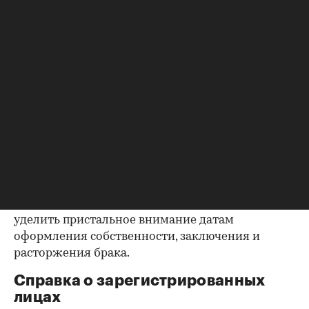
квартиру (ипотека, арест и т.д.), следует
запросить у продавца дополнительные
документы, например о выплате ипотеки, чтобы
убедиться в отсутствии препятствий к сделке.
Согласие второй половины на
продажу
Если жилье приобреталось в браке, необходимо
будет получить согласие второго супруга на
продажу, причем даже если он в
правоустанавливающем документе не числится
владельцем или брак уже расторгнут. Следует
уделить пристальное внимание датам
оформления собственности, заключения и
расторжения брака.
Справка о зарегистрированных
лицах