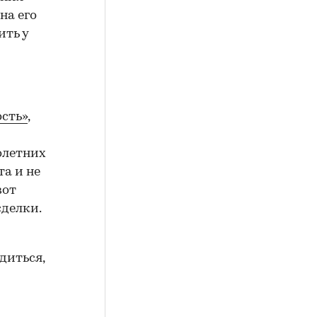
на его
ить у
сть»
,
олетних
а и не
вот
сделки.
диться,