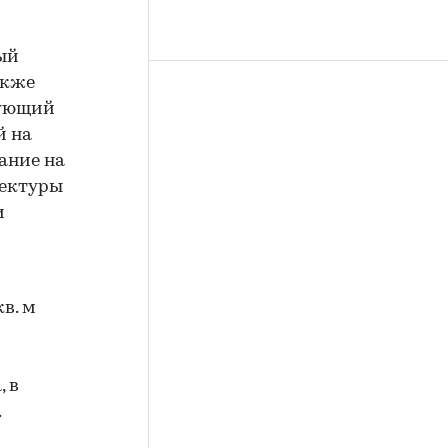
ый
акже
вующий
й на
ание на
тектуры
и
в. м
 в
.