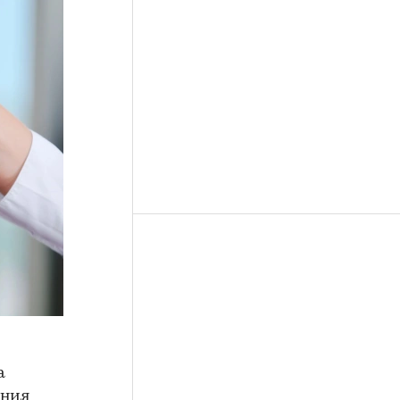
а
ения