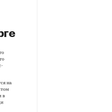
рге
го
го
с-
ся на
ктом
и в
ди