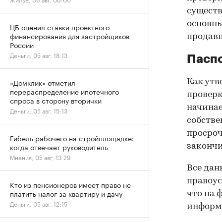
существ
основны
ЦБ оценил ставки проектного
финансирования для застройщиков
продав
России
Деньги, 05 авг, 18:13
Паспо
«Домклик» отметил
Как утв
перераспределение ипотечного
проверк
спроса в сторону вторички
начинае
Деньги, 05 авг, 15:13
собстве
просроч
Гибель рабочего на стройплощадке:
когда отвечает руководитель
закончи
Мнения, 05 авг, 13:29
Все дан
правоус
Кто из пенсионеров имеет право не
платить налог за квартиру и дачу
что на 
Деньги, 05 авг, 12:15
информа