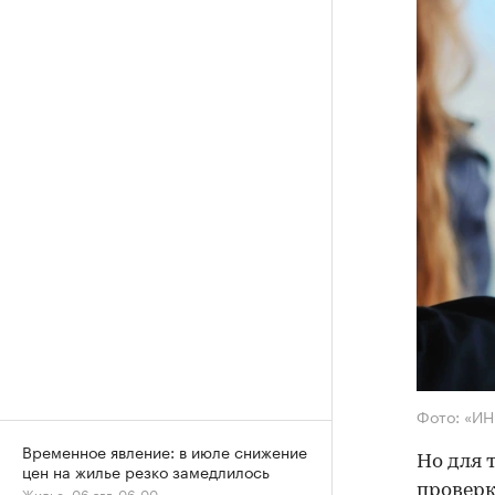
Фото: «И
Временное явление: в июле снижение
Но для 
цен на жилье резко замедлилось
проверк
Жилье, 06 авг, 06:00