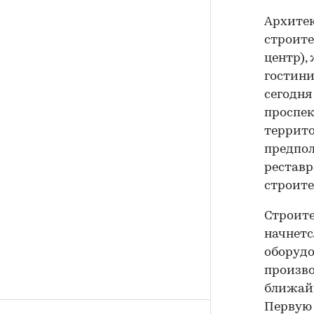
Архитек
строите
центр),
гостини
сегодня
проспек
террито
предпол
реставр
строите
Строите
начнетс
оборудо
произво
ближайш
Первую 