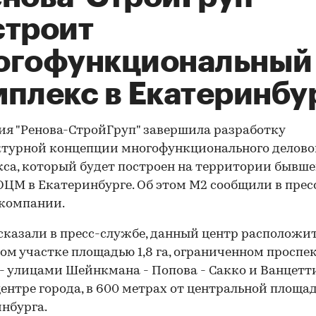
строит
огофункциональный
мплекс в Екатеринбу
я "Ренова-СтройГруп" завершила разработку
турной концепции многофункционального делово
са, который будет построен на территории бывше
ОЦМ в Екатеринбурге. Об этом М2 сообщили в прес
 компании.
сказали в пресс-службе, данный центр расположит
ом участке площадью 1,8 га, ограниченном проспе
- улицами Шейнкмана - Попова - Сакко и Ванцетт
ентре города, в 600 метрах от центральной площа
нбурга.