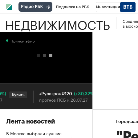
Подписка на РБК
Инвестиции
НЕДВИЖИМОСТЬ
Средняя
РБК Вино
Спорт
Школа управления
в моско
Национальные проекты
Город
Стил
Прямой эфир
Кредитные рейтинги
Франшизы
Га
Проверка контрагентов
Политика
Э
(+30,32%)
«Русагро» ₽120
Ozon ₽
Купить
Купить
прогноз ПСБ к 26.07.27
прогноз
Лента новостей
Городска
В Москве выбрали лучшие
"Р