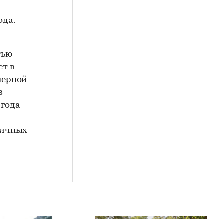
ода.
тью
ет в
нерной
в
 года
личных