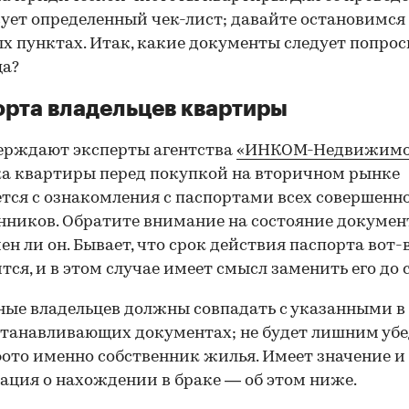
ует определенный чек-лист; давайте остановимся 
х пунктах. Итак, какие документы следует попрос
ца?
рта владельцев квартиры
ерждают эксперты агентства
«ИНКОМ-Недвижимо
а квартиры перед покупкой на вторичном рынке
тся с ознакомления с паспортами всех совершенн
нников. Обратите внимание на состояние документ
ен ли он. Бывает, что срок действия паспорта вот-
тся, и в этом случае имеет смысл заменить его до 
ные владельцев должны совпадать с указанными в
танавливающих документах; не будет лишним убе
фото именно собственник жилья. Имеет значение и
ция о нахождении в браке — об этом ниже.