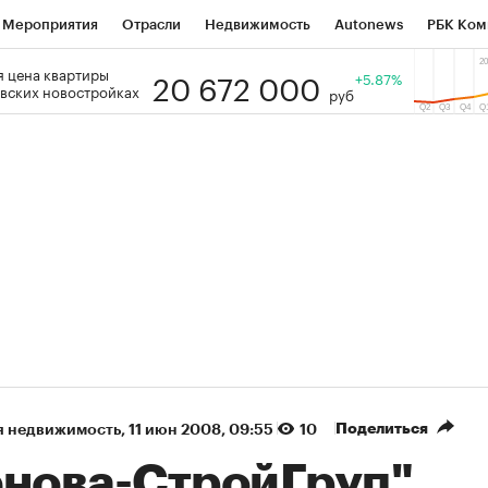
Мероприятия
Отрасли
Недвижимость
Autonews
РБК Ком
20 672 000
 цена квартиры
 РБК
РБК Образование
РБК Курсы
РБК Life
+5.87%
Тренды
Виз
вских новостройках
руб
ь
Крипто
РБК Бизнес-среда
Дискуссионный клуб
Исследо
зета
Спецпроекты СПб
Конференции СПб
Спецпроекты
кономика
Бизнес
Технологии и медиа
Финансы
Рынок на
(+86,96%)
(+30,24%)
5 450
АФК «Система» ₽12
Купить
К
 ПСБ к 29.07.27
прогноз БКС к 15.07.27
Поделиться
я недвижимость
⁠,
11 июн 2008, 09:55
10
енова-СтройГруп"