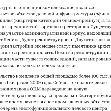
турная концепция комплекса предполагает
льство объектов деловой инфраструктуры (офисн
 жилья (квартиры категории бизнес-премиум), а т
цы, предприятий торговли и ресторанов. Сущест
 на участке административный корпус, выходящи
т Ленина, будет реконструирован. Двухэтажное зд
рии застройки, имеющее статус памятника архи
агается реставрировать. Помимо реконструкции 
ации части существующих зданий, запланировано
льство нескольких новых корпусов.
льство комплекса общей площадью более 100 тыс. к
я в I квартале 2009 года. Сейчас технологическое
вание завода ОЦМ переведено на новую
дственную площадку за пределами Екатеринбурга,
ее время начнется снос промышленных объектов
очередь многофункционального делового центра