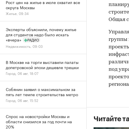
Рост цен на жилье в июле охватил все
планиру
округа Москвы
строите
Жилье, 09:34
Общая с
Эксперты объяснили, почему жилье
Управля
для студентов надо было искать
«вчера»
РАДИО
группы 
Недвижимость, 09:03
проекты
инфрас
В Москве на торги выставили палаты
различн
допетровской эпохи дешевле трешки
под упр
Город, 06 авг, 18:07
проекто
региона
Собянин заявил о максимальном за
пять лет темпе строительства метро
Город, 06 авг, 15:52
Спрос на новостройки Москвы и
Читайте т
области снизился за год почти на
20%