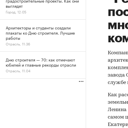
градостроительные проекты. Как они
выглядят
по
Город, 12:05
мн
Архитекторы и студенты создали
плакаты ко Дню строителя. Лучшие
ко
работы
Отрасль, 11:36
Компани
Дню строителя — 70: как отмечают
архитек
юбилей и главные рекорды отрасли
комплек
Отрасль, 11:04
завода 
службе
Как рас
земельн
Ленина 
самом ц
Екатери