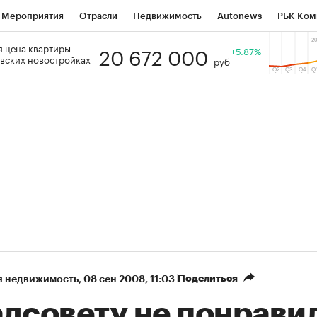
Мероприятия
Отрасли
Недвижимость
Autonews
РБК Ком
20 672 000
 цена квартиры
 РБК
РБК Образование
РБК Курсы
РБК Life
+5.87%
Тренды
Виз
вских новостройках
руб
ь
Крипто
РБК Бизнес-среда
Дискуссионный клуб
Исследо
зета
Спецпроекты СПб
Конференции СПб
Спецпроекты
кономика
Бизнес
Технологии и медиа
Финансы
Рынок на
Поделиться
я недвижимость
⁠,
08 сен 2008, 11:03
адсовету не понрави