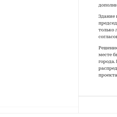
дополни
Здание 
председ
только 
согласо
Решение
месте б
города.
распред
проекта
В Москве выбрали лучшие