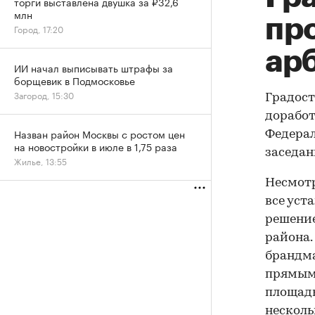
торги выставлена двушка за ₽32,6
млн
пр
Город, 17:20
ар
ИИ начал выписывать штрафы за
борщевик в Подмосковье
Загород, 15:30
Градост
доработ
Назван район Москвы с ростом цен
Федерал
на новостройки в июле в 1,75 раза
заседан
Жилье, 13:55
Несмотр
все уст
решение
района.
брандма
прямым
площадь
несколь