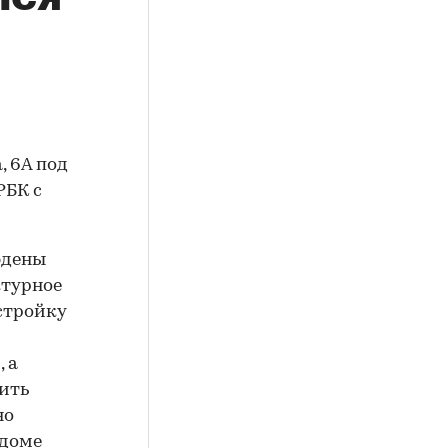
, 6А под
РБК с
юдены
ктурное
стройку
 а
ить
но
 доме