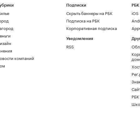
убрики
Подписки
РБК
илье
Скрыть баннеры на РБК
iOS
ород
Подписка на РБК
And
агород
Корпоративная подписка
AppG
еньги
Уведомления
Дру
изайн
RSS
Обл
нения
Кор
овости компаний
дом
ом
Хос
Рег
Зна
Сайт
РБК
Шко