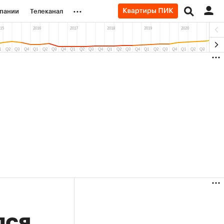
...
пании
Телеканал
ионеры
вания
личной валюты
лся