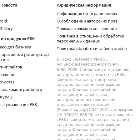
 Новости
Юридическая информация
Информация об ограничениях
roid
О соблюдении авторских прав
allery
Пользовательское соглашение
Политика в отношении обработки
гие продукты РБК
персональных данных
ако для бизнеса
Политика обработки файлов cookie
поративный регистратор
енов
© ООО «БИЗНЕСПРЕСС»,
АО «РОСБИЗНЕСКОНСАЛТИНГ»,
тинг сайтов
1995–2026
. Сообщения и материалы
.решения
информационного агентства «РБК»
(свидетельство о регистрации
комства
средства массовой информации
 знакомств podbor.ru
выдано Федеральной службой
по надзору в сфере связи,
 Курсы
информационных технологий
ла управления РБК
и массовых коммуникаций
(Роскомнадзор) 09.12.2015 за номером
ИА №ФС77-63848) и сетевого издания
«РБК» (свидетельство о регистрации
средства массовой информации
выдано Федеральной службой
по надзору в сфере связи,
информационных технологий