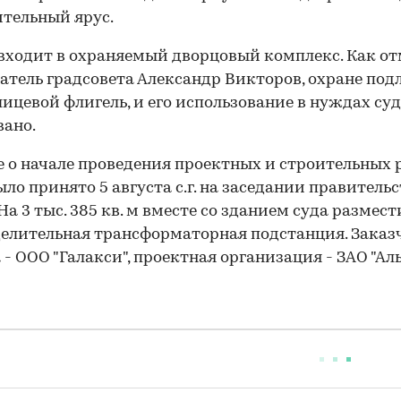
тельный ярус.
входит в охраняемый дворцовый комплекс. Как о
атель градсовета Александр Викторов, охране по
лицевой флигель, и его использование в нуждах су
вано.
 о начале проведения проектных и строительных 
ыло принято 5 августа с.г. на заседании правитель
 На 3 тыс. 385 кв. м вместе со зданием суда размес
елительная трансформаторная подстанция. Заказ
 - ООО "Галакси", проектная организация - ЗАО "Ал