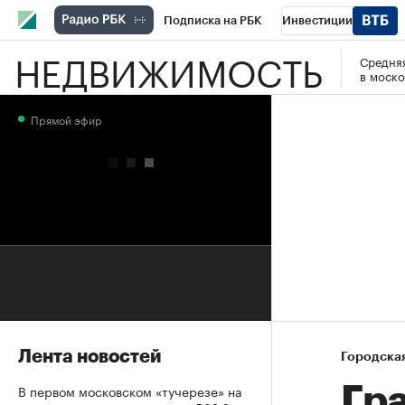
Подписка на РБК
Инвестиции
НЕДВИЖИМОСТЬ
Средняя
РБК Вино
Спорт
Школа управления
в моско
Национальные проекты
Город
Стил
Прямой эфир
Кредитные рейтинги
Франшизы
Га
Проверка контрагентов
Политика
Э
Лента новостей
Городска
В первом московском «тучерезе» на
Гр