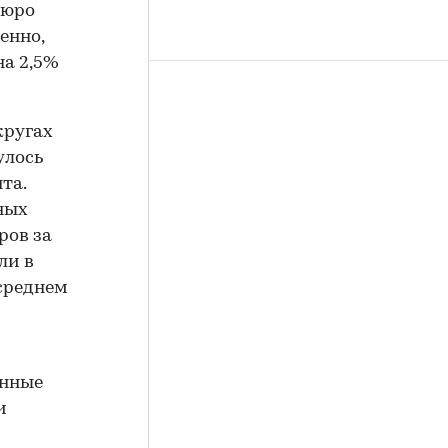
бюро
енно,
на 2,5%
кругах
улось
та.
ных
ров за
ли в
 среднем
енные
и