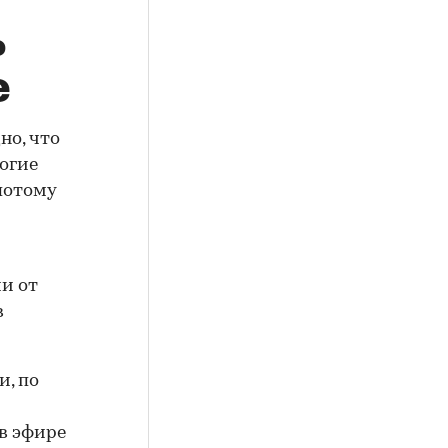
ь
е
но, что
огие
потому
и от
в
и, по
 в эфире