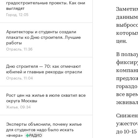
градостроительные проекты. Как они
выглядят
Заметим
Город, 12:05
данным 
выбросо
Архитекторы и студенты создали
которых
плакаты ко Дню строителя. Лучшие
цен.
работы
Отрасль, 11:36
В польз
фиксиру
Дню строителя — 70: как отмечают
юбилей и главные рекорды отрасли
компани
Отрасль, 11:04
предлож
гораздо
Рост цен на жилье в июле охватил все
все вре
округа Москвы
эквивал
Жилье, 09:34
Снижени
Эксперты объяснили, почему жилье
ужесточ
для студентов надо было искать
до 10-15
«вчера»
РАДИО