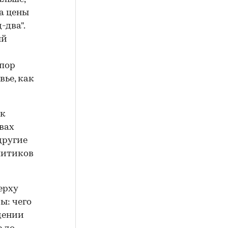
ва цены
-два".
ый
 пор
ье, как
ак
вах
другие
литиков
ерху
ы: чего
дении