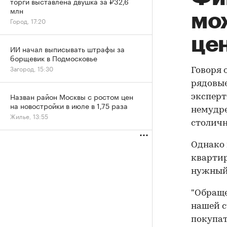
торги выставлена двушка за ₽32,6
млн
мо
Город, 17:20
це
ИИ начал выписывать штрафы за
борщевик в Подмосковье
Загород, 15:30
Говоря 
рядовые
Назван район Москвы с ростом цен
эксперт
на новостройки в июле в 1,75 раза
немудре
Жилье, 13:55
столичн
Однако 
квартир
нужный
"Обраще
нашей с
покупат