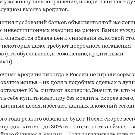
й уже консулись сокращения, и люди начинают ду
асущном вместо кредитов.
ения требований банков объясняется той же логик
с инвестиционных квартир на рынок. Банки нужд
 и опасаются обвала цен и снижения залоговой ст
 некоторые даже требуют досрочного погашения
в (это обусловлено, к сожалению, кредитными
ами).
ечные кредиты никогда в России не играли серье
покупке жилья – их доля в подобных сделках в луч
составляет 10%, считают эксперты. Значит, те, кто
ть себе купить квартиру без кредита, скорее всего,
ционных целях, избегают данных вложений сегодн
го года резкого обвала не будет. После, скорее всег
 продолжится – до 30% от того, что есть сейчас, – 
йшее будущее А.Рюмин. – Если заглядывать чуть д