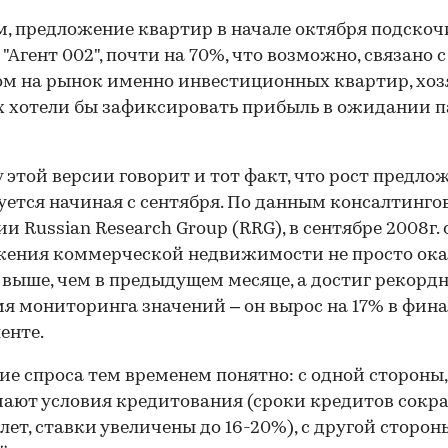
, предложение квартир в начале октября подскочи
"Агент 002", почти на 70%, что возможно, связано с
м на рынок именно инвестиционных квартир, хоз
 хотели бы зафиксировать прибыль в ожидании 
у этой версии говорит и тот факт, что рост предло
ется начиная с сентября. По данным консалтинго
и Russian Research Group (RRG), в сентябре 2008г.
ения коммерческой недвижимости не просто ока
 выше, чем в предыдущем месяце, а достиг рекорд
мя мониторинга значений – он вырос на 17% в фин
енте.
е спроса тем временем понятно: с одной стороны,
ают условия кредитования (сроки кредитов сок
 лет, ставки увеличены до 16-20%), с другой сторон