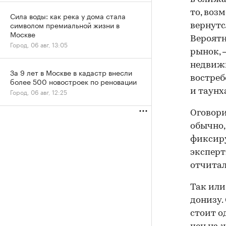
то, воз
Сила воды: как река у дома стала
символом премиальной жизни в
вернутс
Москве
Вероятн
Город, 06 авг, 13:05
рынок, 
недвижи
За 9 лет в Москве в кадастр внесли
востреб
более 500 новостроек по реновации
Город, 06 авг, 12:25
и таунх
Оговори
обычно,
фиксиру
эксперт
отчитал
Так или
донизу.
стоит о