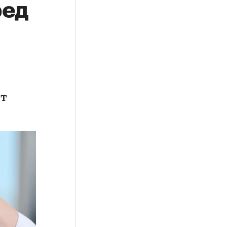
ред
ет