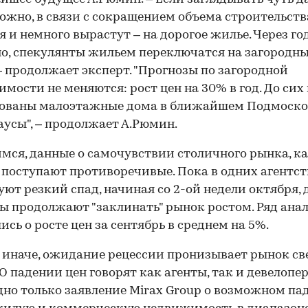
можно, в связи с сокращением объема строительст
я и немного вырастут – на дорогое жилье. Через год
о, спекулянты жильем переключатся на загородн
– продолжает эксперт. "Прогнозы по загородной
мости не меняются: рост цен на 30% в год. До сих
ованы малоэтажные дома в ближайшем Подмосков
аусы", – продолжает А.Рюмин.
мся, данные о самочувствии столичного рынка, к
 поступают противоречивые. Пока в одних агентст
ют резкий спад, начиная со 2-ой недели октября, 
ы продолжают "заклинать" рынок ростом. Ряд ана
ись о росте цен за сентябрь в среднем на 5%.
 иначе, ожидание рецессии пронизывает рынок св
 О падении цен говорят как агенты, так и девелопер
дно только заявление Mirax Group о возможном па