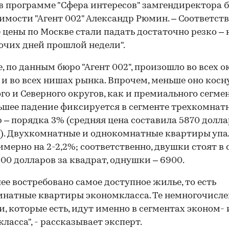
в программе "Сфера интересов" замгендиректора 
мости "Агент 002" Александр Рюмин. – Соответств
 цены по Москве стали падать достаточно резко – 
бочих дней прошлой недели".
, по данным бюро "Агент 002", произошло во всех о
и во всех нишах рынка. Впрочем, меньше оно косн
го и Северного округов, как и премиального сегмен
шее падение фиксируется в сегменте трехкомнат
 – порядка 3% (средняя цена составила 5870 долла
р). Двухкомнатные и однокомнатные квартиры упа
имерно на 2-2,2%; соответственно, двушки стоят в
00 долларов за квадрат, однушки – 6900.
ее востребовано самое доступное жилье, то есть
натные квартиры экономкласса. Те немногочисл
, которые есть, идут именно в сегментах эконом- 
класса", - рассказывает эксперт.