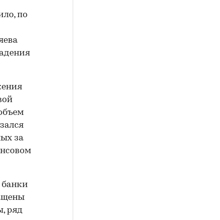
ло, по
яева
падения
жения
вой
 объем
зался
ных за
ансовом
 банки
ращены
ы, ряд