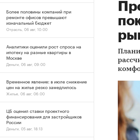
Пр
Более половины компаний при
ремонте офисов превышают
по
изначальный бюджет
Отрасль, 06 авг, 10:00
ры
Аналитики оценили рост спроса на
Плани
ипотеку на разные квартиры в
Москве
рассч
Деньги, 06 авг, 09:00
комфо
Временное явление: в июле снижение
цен на жилье резко замедлилось
Жилье, 06 авг, 06:00
ЦБ оценил ставки проектного
финансирования для застройщиков
России
Деньги, 05 авг, 18:13