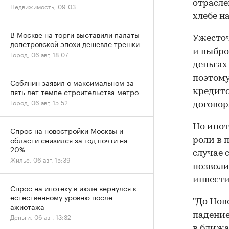
отрасле
Недвижимость, 09:03
хлебе н
В Москве на торги выставили палаты
Ужесточ
допетровской эпохи дешевле трешки
и выбро
Город, 06 авг, 18:07
деньгах
поэтому
Собянин заявил о максимальном за
пять лет темпе строительства метро
кредито
Город, 06 авг, 15:52
договор
Но ипот
Спрос на новостройки Москвы и
области снизился за год почти на
роли в 
20%
случае 
Жилье, 06 авг, 15:39
позволи
инвести
Спрос на ипотеку в июле вернулся к
естественному уровню после
"До Ново
ажиотажа
падение
Деньги, 06 авг, 13:32
в ближа