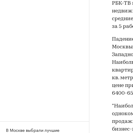
РБК-ТВ 
недвижи
средние
за 5 ра
Падение
Москвы 
Западно
Наиболь
квартир
кв. мет
цене пр
6400-65
"Наибол
одноком
продажи
В Москве выбрали лучшие
бизнес-