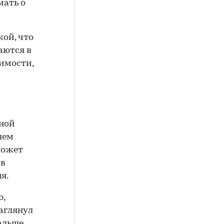
мать о
ой, что
аются в
оимости,
зной
шем
 может
 в
я.
о,
заглянул
альше,