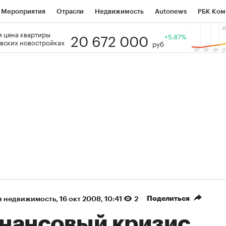
Мероприятия
Отрасли
Недвижимость
Autonews
РБК Ком
20 672 000
 цена квартиры
 РБК
РБК Образование
РБК Курсы
РБК Life
+5.87%
Тренды
Виз
вских новостройках
руб
ь
Крипто
РБК Бизнес-среда
Дискуссионный клуб
Исследо
зета
Спецпроекты СПб
Конференции СПб
Спецпроекты
кономика
Бизнес
Технологии и медиа
Финансы
Рынок на
(+37,77%)
(+31,12%)
ЭК ₽1 400
«Русагро» ₽120
Купить
К
 SberCIB к 27.07.27
прогноз ПСБ к 26.07.27
Поделиться
я недвижимость
⁠,
16 окт 2008, 10:41
2
нансовый кризис