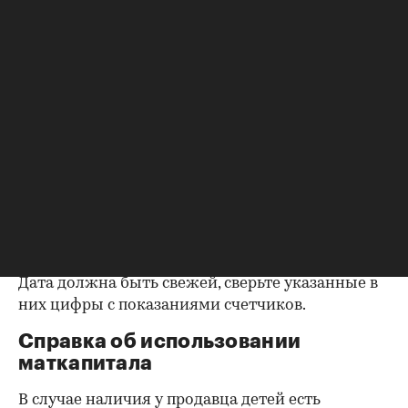
выписки из домовой книги — это даст
возможность убедиться, что вы не получите в
нагрузку жильцов, имеющих право пользования.
Справка об отсутствии
задолженности по коммунальным
платежам
Важно убедиться в отсутствии задолженностей:
до продажи квартиры оплата «коммуналки» —
обязанность прежнего собственника. А как
проверить долги по коммунальным платежам?
Попросите его взять соответствующие справки.
Дата должна быть свежей, сверьте указанные в
них цифры с показаниями счетчиков.
Справка об использовании
маткапитала
В случае наличия у продавца детей есть