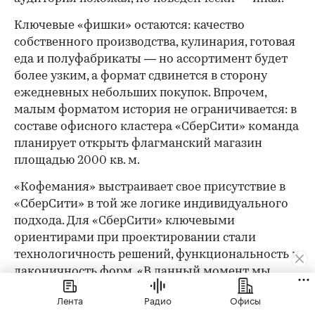
Ключевые «фишки» остаются: качество
собственного производства, кулинария, готовая
еда и полуфабрикаты — но ассортимент будет
более узким, а формат сдвинется в сторону
ежедневных небольших покупок. Впрочем,
малым форматом история не ограничивается: в
составе офисного кластера «СберСити» команда
планирует открыть флагманский магазин
площадью 2000 кв. м.
«Кофемания» выстраивает свое присутствие в
«СберСити» в той же логике индивидуального
подхода. Для «СберСити» ключевыми
ориентирами при проектировании стали
технологичность решений, функциональность и
лаконичность форм. «В данный момент мы
разрабатываем стратегию интеграции
Лента
Радио
Офисы
искусственного интеллекта GigaChat, так как