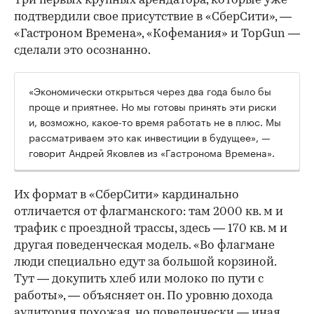
Три первых крупных арендатора, которые уже
подтвердили свое присутствие в «СберСити», —
«Гастроном Времена», «Кофемания» и TopGun —
сделали это осознанно.
«Экономически открыться через два года было бы
проще и приятнее. Но мы готовы принять эти риски
и, возможно, какое-то время работать не в плюс. Мы
рассматриваем это как инвестиции в будущее», —
говорит Андрей Яковлев из «Гастронома Времена».
Их формат в «СберСити» кардинально
отличается от флагманского: там 2000 кв. м и
трафик с проездной трассы, здесь — 170 кв. м и
другая поведенческая модель. «Во флагмане
люди специально едут за большой корзиной.
Тут — докупить хлеб или молоко по пути с
работы», — объясняет он. По уровню дохода
аудитория похожая, но поведенчески — иная.