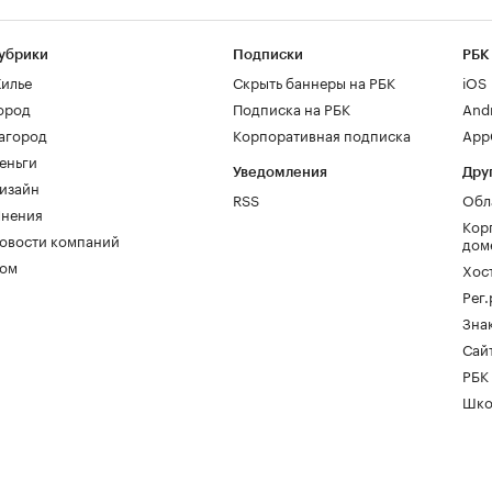
убрики
Подписки
РБК
илье
Скрыть баннеры на РБК
iOS
ород
Подписка на РБК
And
агород
Корпоративная подписка
AppG
еньги
Уведомления
Дру
изайн
RSS
Обл
нения
Кор
овости компаний
дом
ом
Хос
Рег
Зна
Сайт
РБК
Шко