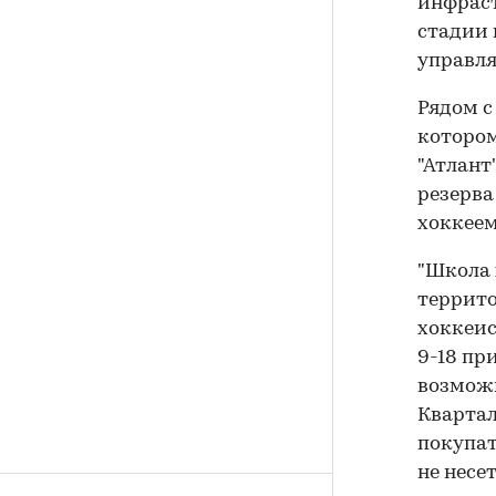
инфраст
стадии 
управля
Рядом с
котором
"Атлант
резерва
хоккеем
"Школа 
террито
хоккеис
9-18 пр
возможн
Квартал
покупат
не несе