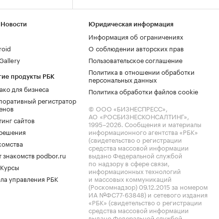
 Новости
Юридическая информация
Информация об ограничениях
roid
О соблюдении авторских прав
allery
Пользовательское соглашение
Политика в отношении обработки
гие продукты РБК
персональных данных
ако для бизнеса
Политика обработки файлов cookie
поративный регистратор
енов
© ООО «БИЗНЕСПРЕСС»,
АО «РОСБИЗНЕСКОНСАЛТИНГ»,
тинг сайтов
1995–2026
. Сообщения и материалы
.решения
информационного агентства «РБК»
(свидетельство о регистрации
комства
средства массовой информации
 знакомств podbor.ru
выдано Федеральной службой
по надзору в сфере связи,
 Курсы
информационных технологий
ла управления РБК
и массовых коммуникаций
(Роскомнадзор) 09.12.2015 за номером
ИА №ФС77-63848) и сетевого издания
«РБК» (свидетельство о регистрации
средства массовой информации
выдано Федеральной службой