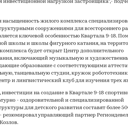
я инвестиционной нагрузкой застройщика",- подч
я насыщенность жилого комплекса специализиро
труктурными сооружениями для всестороннего р
вляется ключевой особенностью Квартала 9-18. П
ой школы и школы фигурного катания, на террит
комплекса будет открыт Центр дополнительного
вания, включающий музыкальную и художественн
дающие образование с соответствующими аттеста
ьную, танцевальную студии, кружок робототехник
нтр и лингвистический клуб для изучения трех я
, инвестиции на создание в Квартале 9-18 спортив
турно - оздоровительной и специализированной
руктуры для детского развития составят более 50
 - резюмировал управляющий партнер Региондеве
Козлов.