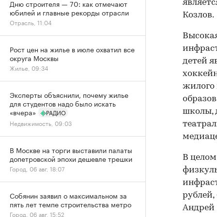
Дню строителя — 70: как отмечают
являетс
юбилей и главные рекорды отрасли
Козлов.
Отрасль, 11:04
Высока
Рост цен на жилье в июле охватил все
инфрас
округа Москвы
детей я
Жилье, 09:34
хоккейн
жилого 
Эксперты объяснили, почему жилье
образо
для студентов надо было искать
«вчера»
школы, 
РАДИО
Недвижимость, 09:03
театрал
медиаце
В Москве на торги выставили палаты
допетровской эпохи дешевле трешки
В целом
Город, 06 авг, 18:07
физкуль
инфраст
Собянин заявил о максимальном за
рублей,
пять лет темпе строительства метро
Андрей 
Город, 06 авг, 15:52