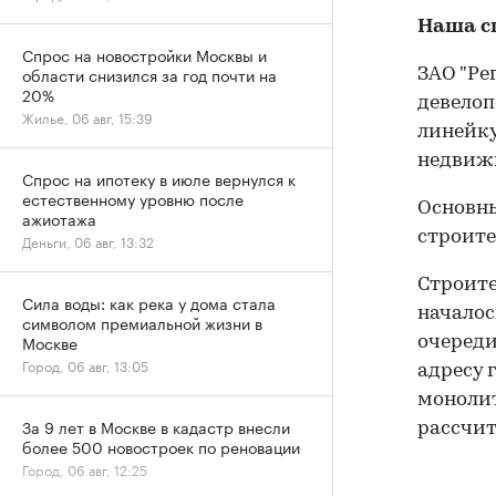
Наша с
Спрос на новостройки Москвы и
области снизился за год почти на
ЗАО "Ре
20%
девелоп
Жилье, 06 авг, 15:39
линейку
недвиж
Спрос на ипотеку в июле вернулся к
естественному уровню после
Основны
ажиотажа
строите
Деньги, 06 авг, 13:32
Строите
Сила воды: как река у дома стала
началос
символом премиальной жизни в
Москве
очереди
Город, 06 авг, 13:05
адресу 
монолит
За 9 лет в Москве в кадастр внесли
рассчит
более 500 новостроек по реновации
Город, 06 авг, 12:25