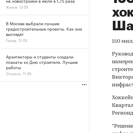
на новостройки в июле в 1,75 раза
Жилье, 13:55
хо
Ша
В Москве выбрали лучшие
градостроительные проекты. Как они
выглядят
Город, 12:05
150 мил
Руковод
Архитекторы и студенты создали
плакаты ко Дню строителя. Лучшие
намерен
работы
строит
Отрасль, 11:36
Виктора
инфраст
Хоккейн
Квартал
Регионд
"Решени