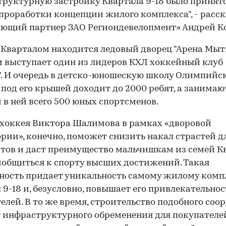
руктурную застройку Квартала 9-18 было принято
проработки концепции жилого комплекса", - расск
ющий партнер ЗАО Региондевелопмент» Андрей Ко
 Кварталом находится ледовый дворец "Арена Мыт
 выступает один из лидеров КХЛ хоккейный клуб
". И очередь в детско-юношескую школу Олимпийс
 под его крышей доходит до 2000 ребят, а занимаю
 в ней всего 500 юных спортсменов.
хоккея Виктора Шалимова в рамках «дворовой
рии», конечно, поможет снизить накал страстей 
тов и даст преимущество мальчишкам из семей К
иобщиться к спорту высших достижений. Такая
ость придает уникальность самому жилому комп
 9-18 и, безусловно, повышает его привлекательнос
елей. В то же время, строительство подобного со
т инфраструктурного обременения для покупателе