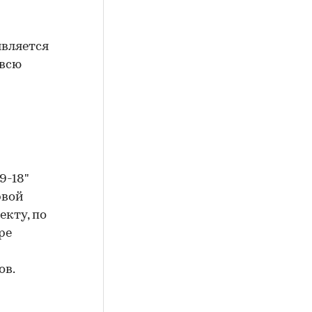
является
 всю
9-18"
рвой
екту, по
ре
ов.