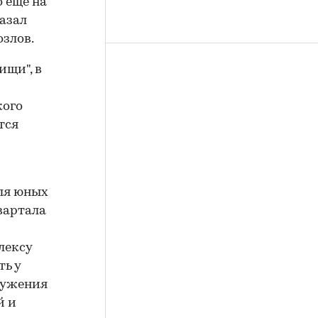
 еще на
азал
злов.
ищи", в
кого
тся
для юных
вартала
лексу
ть у
оружения
й и