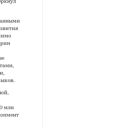
еркнул
ванными
азвития
омимо
ории
ые
тами,
и,
зыков.
ной,
0 млн
лопмент