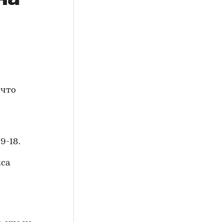
 что
9-18.
кса