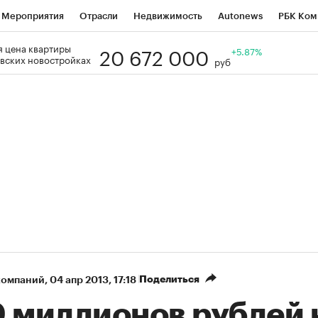
Мероприятия
Отрасли
Недвижимость
Autonews
РБК Ком
20 672 000
 цена квартиры
Образование
РБК Курсы
РБК Life
Тренды
+5.87%
Визионеры
Н
вских новостройках
руб
Дискуссионный клуб
Исследования
Кредитные рейтинги
Фр
Спецпроекты
Проверка контрагентов
Политика
Экономи
к наличной валюты
Поделиться
компаний
⁠,
04 апр 2013, 17:18
0 миллионов рублей 