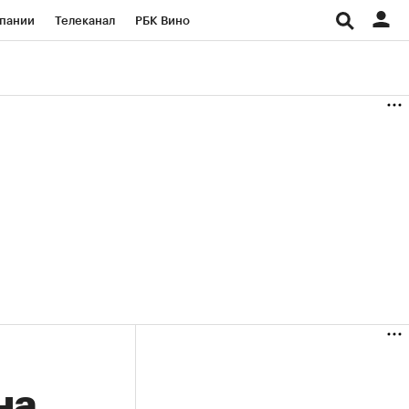
пании
Телеканал
РБК Вино
ациональные проекты
Город
аншизы
Газета
ка
Бизнес
на