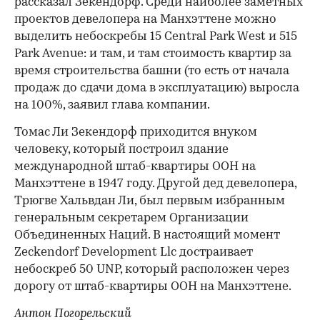
рассказал Зекендорф. Среди наиболее заметных
проектов девелопера на Манхэттене можно
выделить небоскребы 15 Central Park West и 515
Park Avenue: и там, и там стоимость квартир за
время строительства башни (то есть от начала
продаж до сдачи дома в эксплуатацию) выросла
на 100%, заявил глава компании.
Томас Ли Зекендорф приходится внуком
человеку, который построил здание
международной штаб-квартиры ООН на
Манхэттене в 1947 году. Другой дед девелопера,
Трюгве Хальвдан Ли, был первым избранным
генеральным секретарем Организации
Объединенных Наций. В настоящий момент
Zeckendorf Development Llc достраивает
небоскреб 50 UNP, который расположен через
дорогу от штаб-квартиры ООН на Манхэттене.
Антон Погорельский