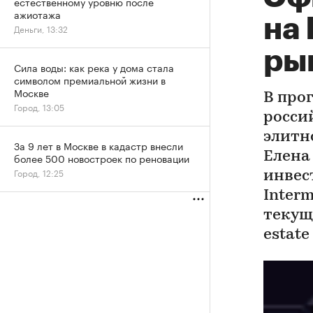
естественному уровню после
ажиотажа
на
Деньги, 13:32
ры
Сила воды: как река у дома стала
символом премиальной жизни в
Москве
В прог
Город, 13:05
росси
элитн
За 9 лет в Москве в кадастр внесли
Елена
более 500 новостроек по реновации
Город, 12:25
инвес
Inter
текущ
estate