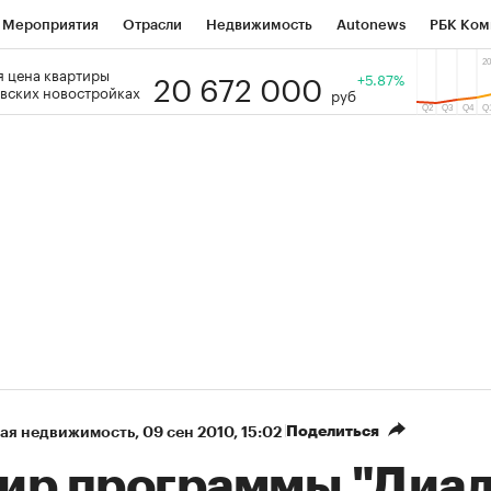
Мероприятия
Отрасли
Недвижимость
Autonews
РБК Ком
20 672 000
 цена квартиры
 РБК
РБК Образование
РБК Курсы
РБК Life
+5.87%
Тренды
Виз
вских новостройках
руб
ь
Крипто
РБК Бизнес-среда
Дискуссионный клуб
Исследо
зета
Спецпроекты СПб
Конференции СПб
Спецпроекты
кономика
Бизнес
Технологии и медиа
Финансы
Рынок на
Поделиться
ая недвижимость
⁠,
09 сен 2010, 15:02
ир программы "Диал