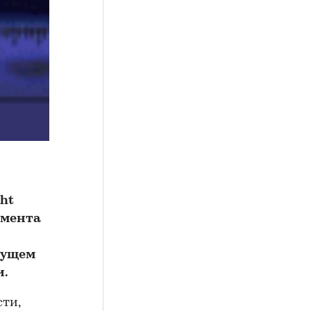
ht
амента
екущем
.
ти,