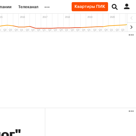
...
пании
Телеканал
ионеры
вания
личной валюты
ог"