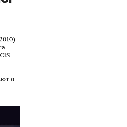
2010)
та
CIS
ают о