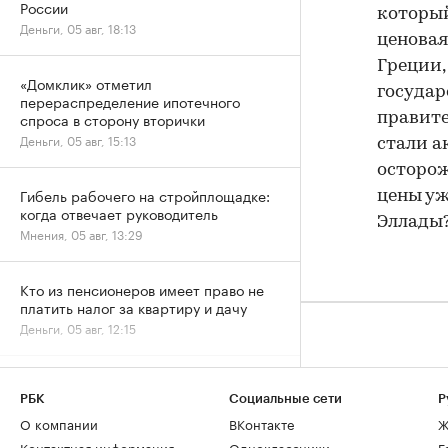
России
который
Деньги, 05 авг, 18:13
ценовая
Греции,
«Домклик» отметил
государ
перераспределение ипотечного
спроса в сторону вторички
правите
Деньги, 05 авг, 15:13
стали а
осторож
Гибель рабочего на стройплощадке:
цены уж
когда отвечает руководитель
Эллады?
Мнения, 05 авг, 13:29
Кто из пенсионеров имеет право не
платить налог за квартиру и дачу
Деньги, 05 авг, 12:15
Квартиры в Москве стали
продаваться дороже и быстрее
РБК
Социальные сети
Р
Жилье, 05 авг, 11:29
О компании
ВКонтакте
Ж
Контактная информация
Одноклассники
Г