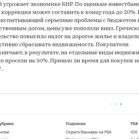
 угрожает экономике КНР. По оценкам инвестбан
 коррекция может составить к концу года до 20%. 
 испытывающей серьезные проблемы с бюджетом 
ственным догом, цены уже поползли вниз. Греческ
льство повысило налог на дорогое жилье и владел
ктивно сбрасывать недвижимость. Покупатели
ничают, в результате, на отдельные виды недвиж
е просели на 50%. Пришло ли время для покупок н
..
убрики
Подписки
РБК
илье
Скрыть баннеры на РБК
iOS
ород
Подписка на РБК
And