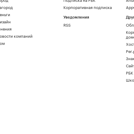
агород
Корпоративная подписка
AppG
еньги
Уведомления
Дру
изайн
RSS
Обл
нения
Кор
овости компаний
дом
ом
Хос
Рег
Зна
Сайт
РБК
Шко