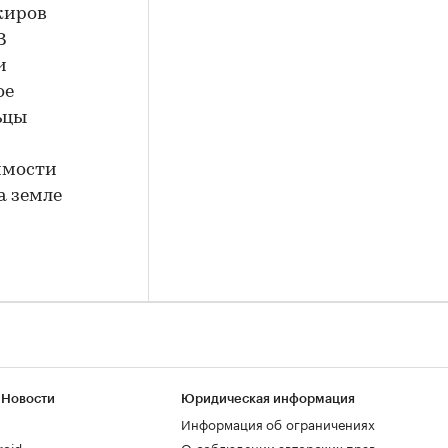
киров
В
и
ое
ьцы
имости
а земле
 Новости
Юридическая информация
Информация об ограничениях
roid
О соблюдении авторских прав