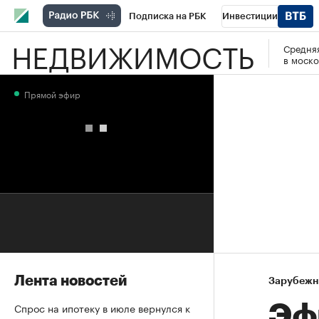
Подписка на РБК
Инвестиции
НЕДВИЖИМОСТЬ
Средняя
РБК Вино
Спорт
Школа управления
в моско
Национальные проекты
Город
Стил
Прямой эфир
Кредитные рейтинги
Франшизы
Га
Проверка контрагентов
Политика
Э
Лента новостей
Зарубежн
Спрос на ипотеку в июле вернулся к
Эф