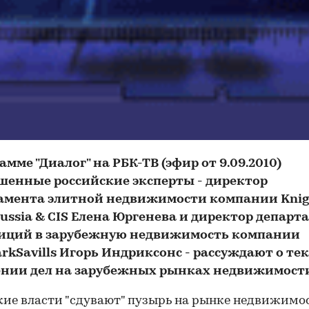
амме "Диалог" на РБК-ТВ (эфир от 9.09.2010)
шенные российские эксперты - директор
амента элитной недвижимости компании Knig
ussia & CIS Елена Юргенева и директор департ
иций в зарубежную недвижимость компании
arkSavills Игорь Индриксонс - рассуждают о т
нии дел на зарубежных рынках недвижимости
ие власти "сдувают" пузырь на рынке недвижимос