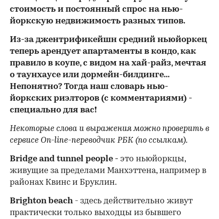
стоимость и постоянный спрос на нью-
йоркскую недвижимость разных типов.
Из-за джентрификейшн средний ньюйоркец
теперь арендует апартаменты в кондо, как
правило в коупе, с видом на хай-райз, мечтая
о таунхаусе или дормейн-билдинге...
Непонятно? Тогда наш словарь нью-
йоркских риэлторов (с комментариями) -
специально для вас!
Некоторые слова и выражения можно проверить в
сервисе On-line-переводчик РБК (по ссылкам).
Bridge and tunnel people -
это ньюйоркцы,
живущие за пределами Манхэттена, например в
районах Квинс и Бруклин.
Brighton beach
- здесь действительно живут
практически только выходцы из бывшего