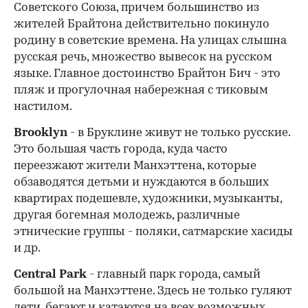
Советского Союза, причем большинство из
жителей Брайтона действительно покинуло
родину в советские времена. На улицах слышна
русская речь, множество вывесок на русском
языке. Главное достоинство Брайтон Бич - это
пляж и прогулочная набережная с тиковым
настилом.
Brooklyn
- в Бруклине живут не только русские.
Это большая часть города, куда часто
переезжают жители Манхэттена, которые
обзаводятся детьми и нуждаются в больших
квартирах подешевле, художники, музыканты,
другая богемная молодежь, различные
этнические группы - поляки, сатмарские хасиды
и др.
Central Park
- главный парк города, самый
большой на Манхэттене. Здесь не только гуляют
дети, бегают и катаются на всех возможных