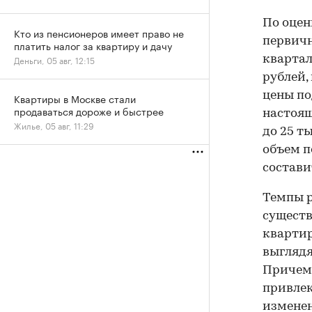
По оцен
Кто из пенсионеров имеет право не
первичн
платить налог за квартиру и дачу
Деньги, 05 авг, 12:15
квартале
рублей, 
цены под
Квартиры в Москве стали
продаваться дороже и быстрее
настоящ
Жилье, 05 авг, 11:29
до 25 т
объем п
состави
Темпы р
существ
квартир
выглядя
Причем 
привле
изменен