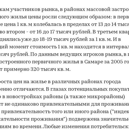
кам участников рынка, в районах массовой застр
ого жилья цены росли следующим образом: в пер
 цена 1 кв. м колебалась в пределах от 13 до 14 тыс
во втором - от 16 до 17 тысяч рублей. В третьем кв
нялись уже до 18-19 тысяч рублей за 1 кв. м. И в
ий момент стоимость 1 кв. м находится в интервал
ысяч рублей. По данным ведущих игроков рынка, в
остроенного первичного жилья в Самаре за 2005 г
т примерно 320 тысяч кв. м.
оста цен на жилье в различных районах города
енно отличаются. В глазах потенциальных покупа
 в новостройках районы (а также микрорайоны)
т не одинаково привлекательными для проживани
привлекательность того или иного района ("инде
кательности проживания") подвержена значител
иям во времени. Любые изменения потребительс