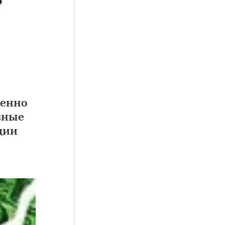
бенно
зные
ции