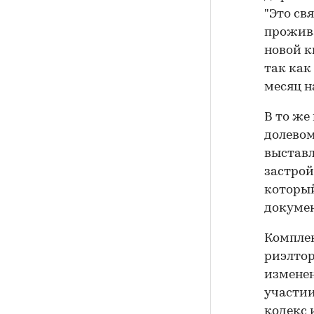
"Это св
прожива
новой к
так как
месяц на
В то же
долевом
выставл
застрой
который
докуме
Комплек
риэлто
изменен
участии
кодекс 