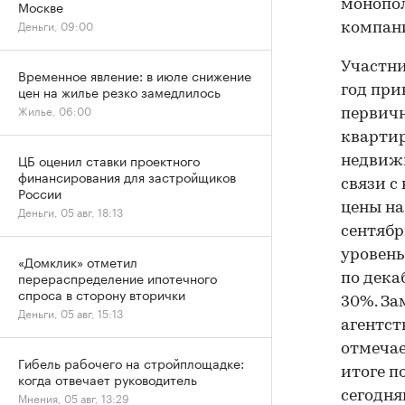
Москве
монопо
Деньги, 09:00
компани
Участни
Временное явление: в июле снижение
цен на жилье резко замедлилось
год при
Жилье, 06:00
первичн
квартир
ЦБ оценил ставки проектного
недвижи
финансирования для застройщиков
связи с
России
цены на
Деньги, 05 авг, 18:13
сентябр
уровень
«Домклик» отметил
перераспределение ипотечного
по дека
спроса в сторону вторички
30%. За
Деньги, 05 авг, 15:13
агентст
отмечае
Гибель рабочего на стройплощадке:
итоге по
когда отвечает руководитель
сегодня
Мнения, 05 авг, 13:29