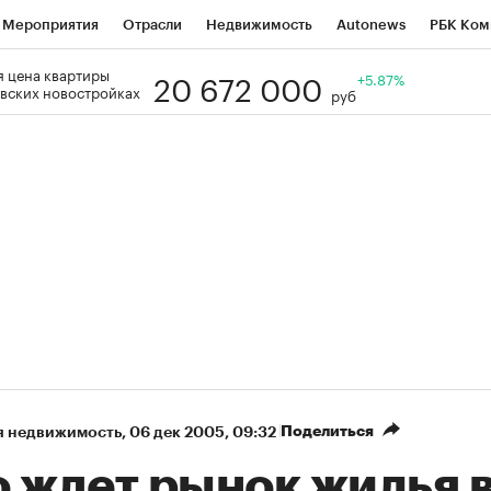
Мероприятия
Отрасли
Недвижимость
Autonews
РБК Ком
20 672 000
 цена квартиры
Образование
РБК Курсы
РБК Life
Тренды
+5.87%
Визионеры
Н
вских новостройках
руб
Дискуссионный клуб
Исследования
Кредитные рейтинги
Фр
Спецпроекты
Проверка контрагентов
Политика
Экономи
к наличной валюты
Поделиться
я недвижимость
⁠,
06 дек 2005, 09:32
о ждет рынок жилья 