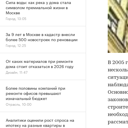
Сила воды: как река у дома стала
символом премиальной жизни в
Москве
Город, 13:05
За 9 лет в Москве в кадастр внесли
более 500 новостроек по реновации
Город, 12:25
От каких материалов при ремонте
В 2005 
дома стоит отказаться в 2026 году
несколь
Дизайн, 11:47
ситуаци
наблюда
Более половины компаний при
ремонте офисов превышают
Основно
изначальный бюджет
законов
Отрасль, 10:00
строите
необход
Аналитики оценили рост спроса на
рассмат
ипотеку на разные квартиры в