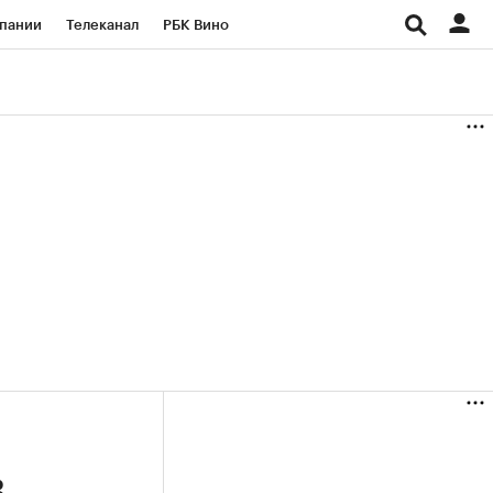
пании
Телеканал
РБК Вино
ациональные проекты
Город
аншизы
Газета
ка
Бизнес
в