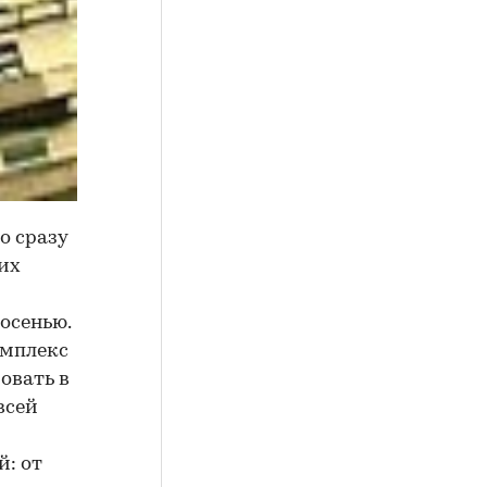
о сразу
их
осенью.
омплекс
овать в
всей
: от