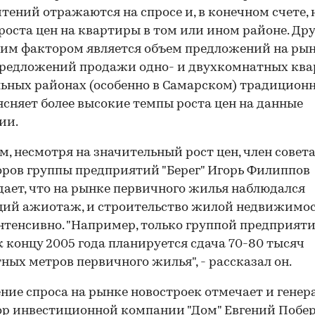
тений отражаются на спросе и, в конечном счете, 
роста цен на квартиры в том или ином районе. Др
м фактором является объем предложений на рынк
редложений продажи одно- и двухкомнатных ква
ьных районах (особенно в Самарском) традиционн
ясняет более высокие темпы роста цен на данные
ии.
м, несмотря на значительный рост цен, член совет
ров группы предприятий "Берег" Игорь Филиппов
ает, что на рынке первичного жилья наблюдался
щий ажиотаж, и строительство жилой недвижимо
нтенсивно. "Например, только группой предприят
 к концу 2005 года планируется сдача 70-80 тысяч
ных метров первичного жилья", - рассказал он.
ие спроса на рынке новостроек отмечает и гене
р инвестиционной компании "Дом" Евгений Побер