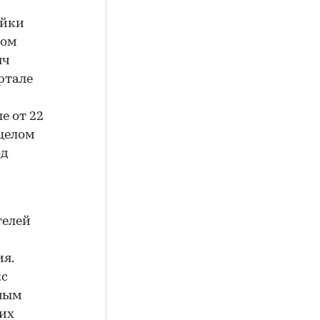
ойки
вом
яч
артале
е от 22
 целом
од
телей
я.
кс
ьным
ких