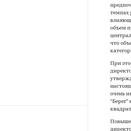
предпоч
темпах 
влияющи
объем п
централ
что объ
категор
При это
директо
утвержд
настоя
очень и
"Берег"
квадрат
Повышен
директо