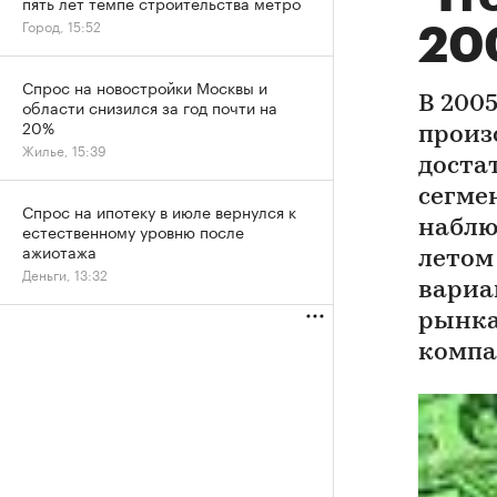
пять лет темпе строительства метро
Город, 15:52
20
Спрос на новостройки Москвы и
В 200
области снизился за год почти на
20%
произ
Жилье, 15:39
доста
сегме
Спрос на ипотеку в июле вернулся к
наблю
естественному уровню после
ажиотажа
летом
Деньги, 13:32
вариа
рынка
компа