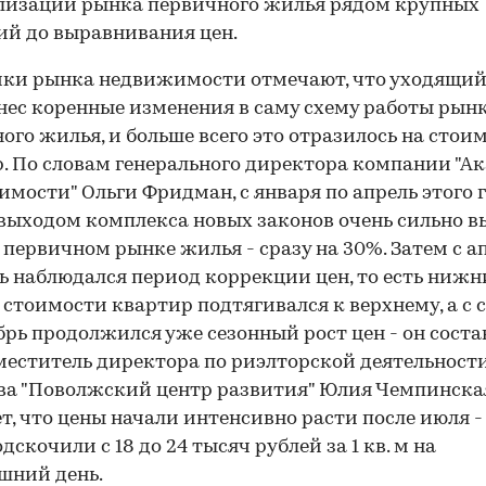
лизации рынка первичного жилья рядом крупных
й до выравнивания цен.
ки рынка недвижимости отмечают, что уходящий
нес коренные изменения в саму схему работы рын
ого жилья, и больше всего это отразилось на стои
. По словам генерального директора компании "А
мости" Ольги Фридман, с января по апрель этого г
 выходом комплекса новых законов очень сильно 
 первичном рынке жилья - сразу на 30%. Затем с а
ь наблюдался период коррекции цен, то есть ниж
 стоимости квартир подтягивался к верхнему, а с 
брь продолжился уже сезонный рост цен - он соста
меститель директора по риэлторской деятельност
ва "Поволжский центр развития" Юлия Чемпинска
т, что цены начали интенсивно расти после июля - 
дскочили с 18 до 24 тысяч рублей за 1 кв. м на
шний день.