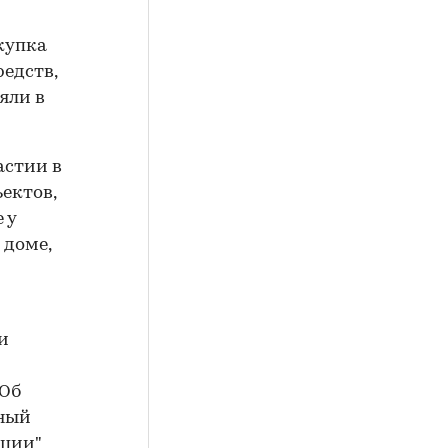
окупка
едств,
яли в
астии в
ектов,
 у
 доме,
и
"Об
ьный
ации"