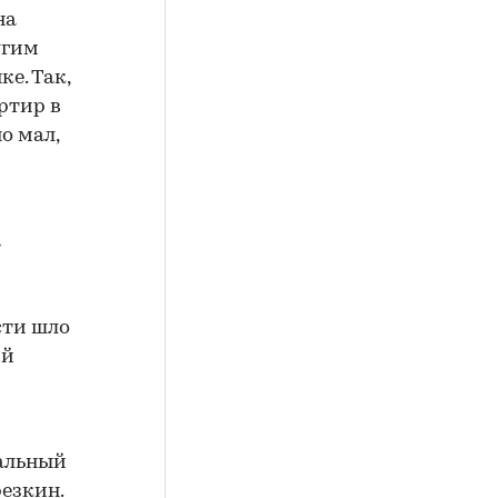
на
угим
е. Так,
ртир в
о мал,
а
сти шло
ий
ральный
езкин.