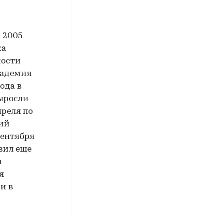
 2005
ка
мости
кадемия
ода в
выросли
преля по
ний
сентября
вил еще
и
я
и в