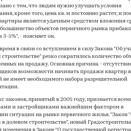
язано с тем, что людям нужно улучшать условия
ния, кроме того, цена кв. м постоянно растет, и п
вартиры является удачным средством вложения ср
 большинство объектов первичного рынка прибавл
 3-5%", - поясняет он.
 время в связи со вступлением в силу Закона "Об уч
 строительстве" резко сократилось количество объ
енных на продажу. Основная причина - отсутствие
щиков возможности начинать продажи квартир в
 не имеет необходимого набора разрешительной
нтации.
с законов, принятый в 2005 году, признается всем
рами и застройщиками важнейшим фактором в
ии ситуации на рынке первичного жилья. "Закон 
 в долевом строительстве", новый Градостроител
и изменения в Законе "О государственной регистр