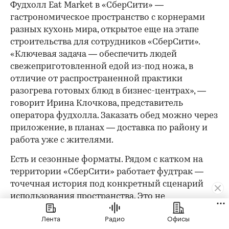
Фудхолл Eat Market в «СберСити» —
гастрономическое пространство с корнерами
разных кухонь мира, открытое еще на этапе
строительства для сотрудников «СберСити».
«Ключевая задача — обеспечить людей
свежеприготовленной едой из-под ножа, в
отличие от распространенной практики
разогрева готовых блюд в бизнес-центрах», —
говорит Ирина Клочкова, представитель
оператора фудхолла. Заказать обед можно через
приложение, в планах — доставка по району и
работа уже с жителями.
Есть и сезонные форматы. Рядом с катком на
территории «СберСити» работает фудтрак —
точечная история под конкретный сценарий
использования пространства. Это не
постоянный арендатор, но наглядная
Лента
Радио
Офисы
демонстрация того, как среда может работать в