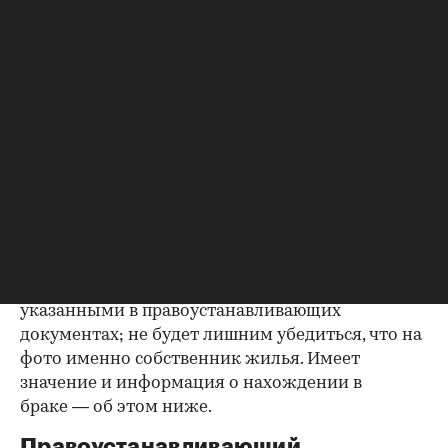
Паспорта владельцев квартиры
Как утверждают эксперты агентства
«ИНКОМ-
Недвижимость»
, проверка квартиры перед
покупкой на вторичном рынке начинается с
ознакомления с паспортами всех
совершеннолетних собственников. Обратите
внимание на состояние документа и не
просрочен ли он. Бывает, что срок действия
паспорта вот-вот закончится, и в этом случае
имеет смысл заменить его до сделки.
Все данные владельцев должны совпадать с
указанными в правоустанавливающих
документах; не будет лишним убедиться, что на
фото именно собственник жилья. Имеет
значение и информация о нахождении в
браке — об этом ниже.
Правоустанавливающий