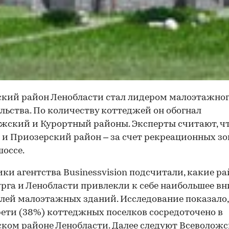
кий район Ленобласти стал лидером малоэтажно
льства. По количеству коттеджей он обогнал
жский и Курортный районы. Эксперты считают, чт
 и Приозерский район – за счет рекреационных зо
шоссе.
ки агентства Businessvision подсчитали, какие р
рга и Ленобласти привлекли к себе наибольшее в
лей малоэтажных зданий. Исследование показало,
рети (38%) коттеджных поселков сосредоточено в
ком районе Ленобласти. Далее следуют Всеволож