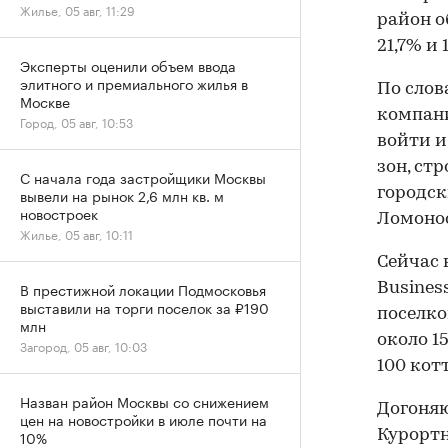
Жилье, 05 авг, 11:29
район о
21,7% и 
Эксперты оценили объем ввода
элитного и премиального жилья в
По слов
Москве
компани
Город, 05 авг, 10:53
войти и
зон, ст
С начала года застройщики Москвы
вывели на рынок 2,6 млн кв. м
городск
новостроек
Ломонос
Жилье, 05 авг, 10:11
Сейчас 
В престижной локации Подмосковья
Busines
выставили на торги поселок за ₽190
поселко
млн
около 1
Загород, 05 авг, 10:03
100 кот
Назван район Москвы со снижением
Догоняю
цен на новостройки в июле почти на
10%
Курортн