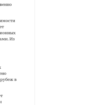
твенно
жимости
ет
ционных
гами. Из
х
ено
 рубеж в
ет
н