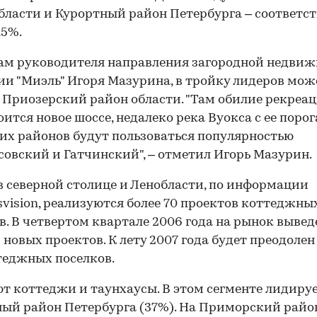
бласти и Курортный район Петербурга – соответс
15%.
ам руководителя направления загородной недви
и "Миэль" Игоря Мазурина, в тройку лидеров мож
 Приозерский район области. "Там обилие рекреа
роится новое шоссе, недалеко река Вуокса с ее поро
их районов будут пользоваться популярностью
овский и Гатчинский", – отметил Игорь Мазурин.
в северной столице и Ленобласти, по информации
svision, реализуются более 70 проектов коттеджны
в. В четвертом квартале 2006 года на рынок вывед
5 новых проектов. К лету 2007 года будет преодолен
теджных поселков.
т коттеджи и таунхаусы. В этом сегменте лидиру
ый район Петербурга (37%). На Приморский райо