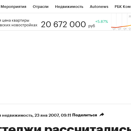
Мероприятия
Отрасли
Недвижимость
Autonews
РБК Ком
20 672 000
 цена квартиры
 РБК
РБК Образование
РБК Курсы
РБК Life
+5.87%
Тренды
Виз
вских новостройках
руб
ь
Крипто
РБК Бизнес-среда
Дискуссионный клуб
Исследо
зета
Спецпроекты СПб
Конференции СПб
Спецпроекты
кономика
Бизнес
Технологии и медиа
Финансы
Рынок на
Поделиться
я недвижимость
⁠,
23 янв 2007, 09:11
ттеджи рассчитались