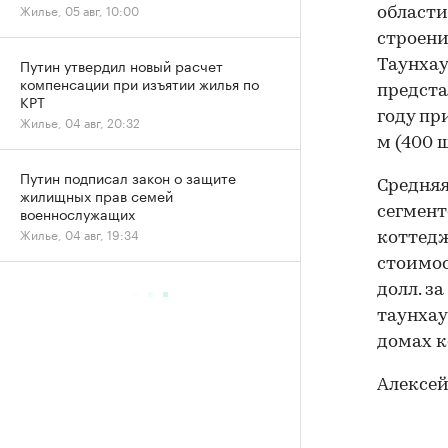
Жилье, 05 авг, 10:00
области
строени
Путин утвердил новый расчет
Таунхау
компенсации при изъятии жилья по
предста
КРТ
году пр
Жилье, 04 авг, 20:32
м (400 
Путин подписал закон о защите
Средняя
жилищных прав семей
военнослужащих
сегмент
Жилье, 04 авг, 19:34
коттед
стоимост
долл. за
таунхау
домах ко
Алексей