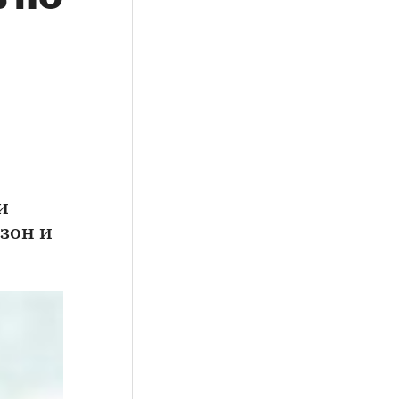
и
зон и