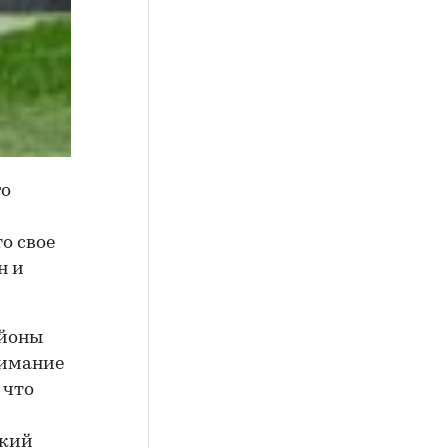
го
о свое
н и
айоны
нимание
 что
ский