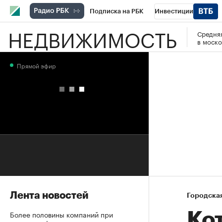
Подписка на РБК
Инвестиции
НЕДВИЖИМОСТЬ
Средняя
РБК Вино
Спорт
Школа управления
в моско
Национальные проекты
Город
Стил
Прямой эфир
Кредитные рейтинги
Франшизы
Га
Проверка контрагентов
Политика
Э
Лента новостей
Городска
Более половины компаний при
Ко