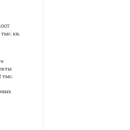
2007
тыс. кв.
те
екты
2 тыс.
рных