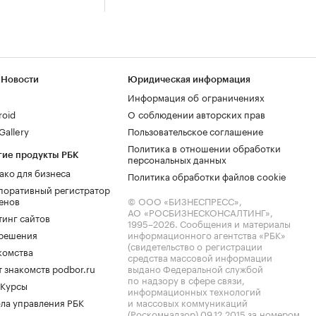
 Новости
Юридическая информация
Информация об ограничениях
roid
О соблюдении авторских прав
allery
Пользовательское соглашение
Политика в отношении обработки
гие продукты РБК
персональных данных
ако для бизнеса
Политика обработки файлов cookie
поративный регистратор
енов
© ООО «БИЗНЕСПРЕСС»,
АО «РОСБИЗНЕСКОНСАЛТИНГ»,
тинг сайтов
1995–2026
. Сообщения и материалы
.решения
информационного агентства «РБК»
(свидетельство о регистрации
комства
средства массовой информации
 знакомств podbor.ru
выдано Федеральной службой
по надзору в сфере связи,
 Курсы
информационных технологий
ла управления РБК
и массовых коммуникаций
(Роскомнадзор) 09.12.2015 за номером