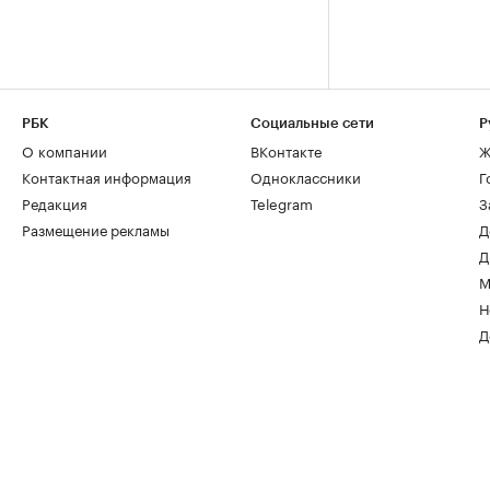
РБК
Социальные сети
Р
О компании
ВКонтакте
Ж
Контактная информация
Одноклассники
Г
Редакция
Telegram
З
Размещение рекламы
Д
Д
М
Н
Д