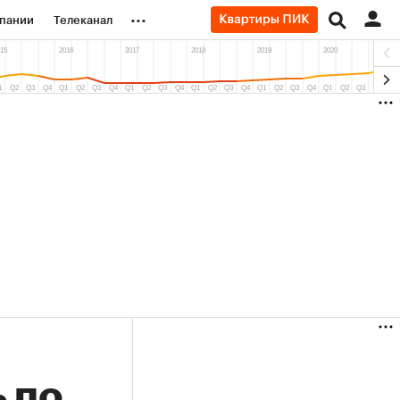
...
пании
Телеканал
ионеры
вания
личной валюты
 по