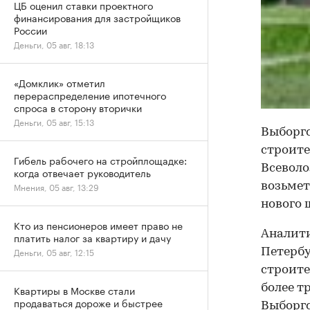
ЦБ оценил ставки проектного
финансирования для застройщиков
России
Деньги, 05 авг, 18:13
«Домклик» отметил
перераспределение ипотечного
спроса в сторону вторички
Деньги, 05 авг, 15:13
Выборгс
строите
Гибель рабочего на стройплощадке:
Всеволо
когда отвечает руководитель
Мнения, 05 авг, 13:29
возьмет
нового 
Кто из пенсионеров имеет право не
Аналити
платить налог за квартиру и дачу
Деньги, 05 авг, 12:15
Петербу
строите
более т
Квартиры в Москве стали
продаваться дороже и быстрее
Выборгс