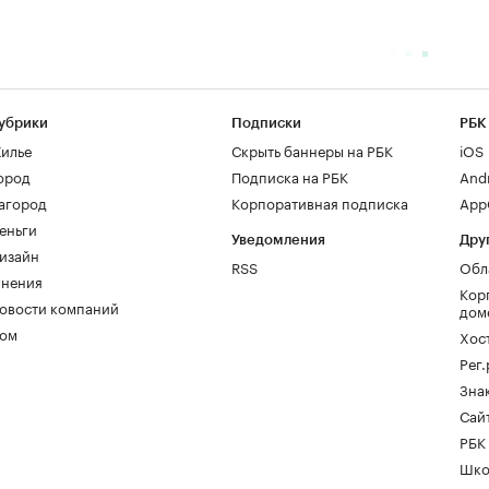
убрики
Подписки
РБК
илье
Скрыть баннеры на РБК
iOS
ород
Подписка на РБК
And
агород
Корпоративная подписка
AppG
еньги
Уведомления
Дру
изайн
RSS
Обл
нения
Кор
овости компаний
дом
ом
Хос
Рег
Зна
Сайт
РБК
Шко