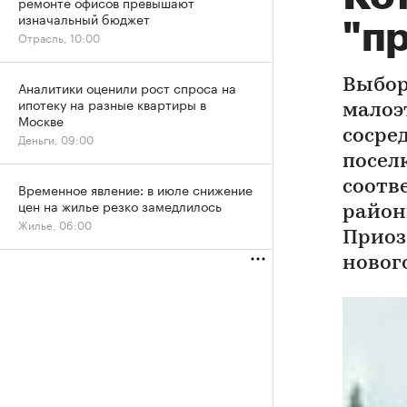
ремонте офисов превышают
изначальный бюджет
"п
Отрасль, 10:00
Выбор
Аналитики оценили рост спроса на
ипотеку на разные квартиры в
малоэ
Москве
сосре
Деньги, 09:00
поселк
соотв
Временное явление: в июле снижение
цен на жилье резко замедлилось
район
Жилье, 06:00
Приоз
новог