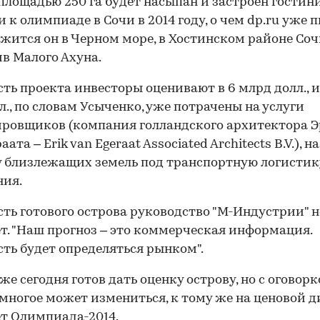
площадью 250 га будет насыпан и застроен гостин
 к олимпиаде в Сочи в 2014 году, о чем dp.ru уже п
жится он в Черном море, в Хостинском районе Соч
в Малого Ахуна.
ть проекта инвесторы оценивают в 6 млрд долл., и
л., по словам Усыченко, уже потрачены на услуги
ровщиков (компания голландского архитектора 
аата – Erik van Egeraat Associated Architects B.V.), на
 близлежащих земель под транспортную логистик
ния.
ть готового острова руководство "М-Индустрии" н
т. "Наш прогноз – это коммерческая информация.
ть будет определяться рынком".
же сегодня готов дать оценку острову, но с оговорк
т многое может измениться, к тому же на ценовой 
т Олимпиада-2014.