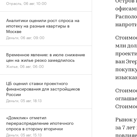
Остров 
Отрасль, 06 авг, 10:00
офисами
Располо
Аналитики оценили рост спроса на
ипотеку на разные квартиры в
напроти
Москве
Деньги, 06 авг, 09:00
Стоимос
млн дол
Временное явление: в июле снижение
проекти
цен на жилье резко замедлилось
ван Эгер
Жилье, 06 авг, 06:00
покупку
изыска
ЦБ оценил ставки проектного
финансирования для застройщиков
Стоимос
России
оглашае
Деньги, 05 авг, 18:13
Стоимос
«Домклик» отметил
Рынок у
перераспределение ипотечного
спроса в сторону вторички
за 7 ле
Деньги, 05 авг, 15:13
повлияе