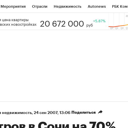
Мероприятия
Отрасли
Недвижимость
Autonews
РБК Ком
20 672 000
 цена квартиры
 РБК
РБК Образование
РБК Курсы
РБК Life
+5.87%
Тренды
Виз
вских новостройках
руб
ь
Крипто
РБК Бизнес-среда
Дискуссионный клуб
Исследо
зета
Спецпроекты СПб
Конференции СПб
Спецпроекты
кономика
Бизнес
Технологии и медиа
Финансы
Рынок на
Поделиться
я недвижимость
⁠,
24 сен 2007, 13:06
тров в Сочи на 70%