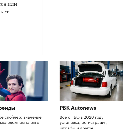
сса или
ожет
ренды
РБК Autonews
ое спойлер: значение
Все о ГБО в 2026 году:
в молодежном сленге
установка, регистрация,
штрафы и другое