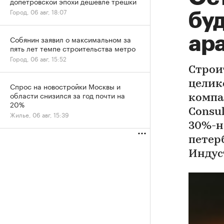
допетровской эпохи дешевле трешки
Город, 06 авг, 18:07
бу
ар
Собянин заявил о максимальном за
пять лет темпе строительства метро
Город, 06 авг, 15:52
Строи
целик
Спрос на новостройки Москвы и
области снизился за год почти на
компа
20%
Consul
Жилье, 06 авг, 15:39
30%-н
петер
Индус