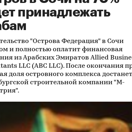
дет принадлежать
абам
тельство "Острова Федерация" в Сочи
ом и полностью оплатит финансовая
ния из Арабских Эмиратов Allied Busine
tants LLC (ABC LLC). После окончания п
ая доля островного комплекса достане
бургской строительной компании "М-
трия".