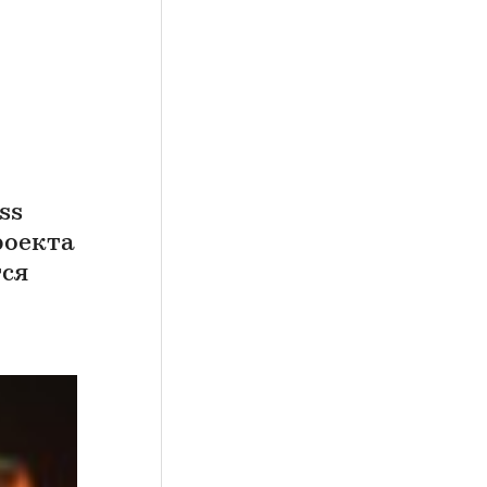
ss
роекта
тся