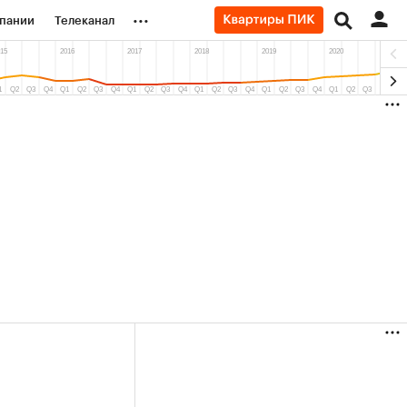
...
пании
Телеканал
ионеры
вания
личной валюты