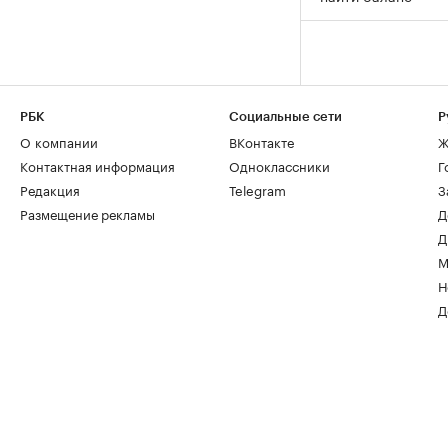
РБК
Социальные сети
Р
О компании
ВКонтакте
Ж
Контактная информация
Одноклассники
Г
Редакция
Telegram
З
Размещение рекламы
Д
Д
М
Н
Д