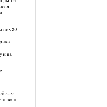
ицами и
исал.
и,
з них 20
Эрика
у и на
е
ой, что
диапазон