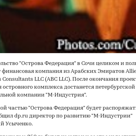
льство "Острова Федерация" в Сочи целиком и по
 финансовая компания из Арабских Эмиратов Alli
s Consultants LLC (ABC LLC). После окончания прое
я островного комплекса достанется петербургской
льной компании "М-Индустрия".
ой частью "Острова Федерация" будет распоряжат
общил dp.ru директор по развитию "М-Индустрии"
й Усыченко.