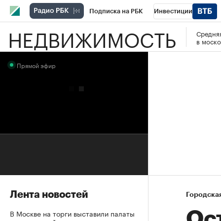
Подписка на РБК
Инвестиции
НЕДВИЖИМОСТЬ
Средняя
РБК Вино
Спорт
Школа управления
в моско
Национальные проекты
Город
Стил
Прямой эфир
Кредитные рейтинги
Франшизы
Га
Проверка контрагентов
Политика
Э
Лента новостей
Городска
В Москве на торги выставили палаты
Ос