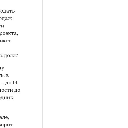
родать
родаж
ти
роекта,
может
 долл."
му
ь: в
– до 14
мости до
едник
але,
оворит