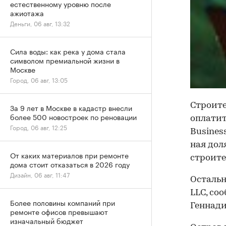
естественному уровню после
ажиотажа
Деньги, 06 авг, 13:32
Сила воды: как река у дома стала
символом премиальной жизни в
Москве
Город, 06 авг, 13:05
Строите
За 9 лет в Москве в кадастр внесли
более 500 новостроек по реновации
оплатит
Город, 06 авг, 12:25
Busines
ная дол
От каких материалов при ремонте
строите
дома стоит отказаться в 2026 году
Дизайн, 06 авг, 11:47
Остальн
LLC, со
Более половины компаний при
Геннади
ремонте офисов превышают
изначальный бюджет