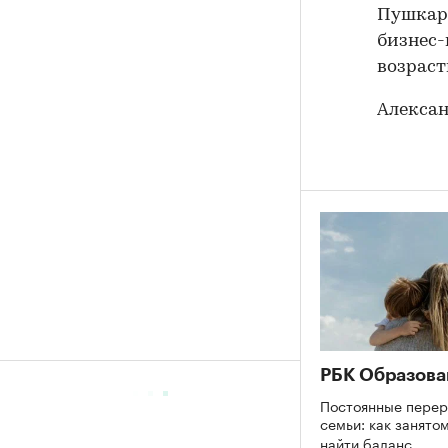
Пушкаре
бизнес-
возрасти
Алекса
РБК Образова
Постоянные перер
семьи: как занято
найти баланс