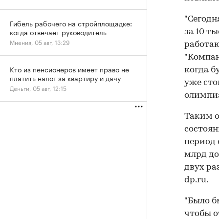
"Сегодн
Гибель рабочего на стройплощадке:
когда отвечает руководитель
за 10 т
Мнения, 05 авг, 13:29
работаю
"Компан
Кто из пенсионеров имеет право не
когда б
платить налог за квартиру и дачу
уже стои
Деньги, 05 авг, 12:15
олимпиа
Таким о
состоян
период с
млрд до
двух ра
dp.ru.
"Было б
чтобы о