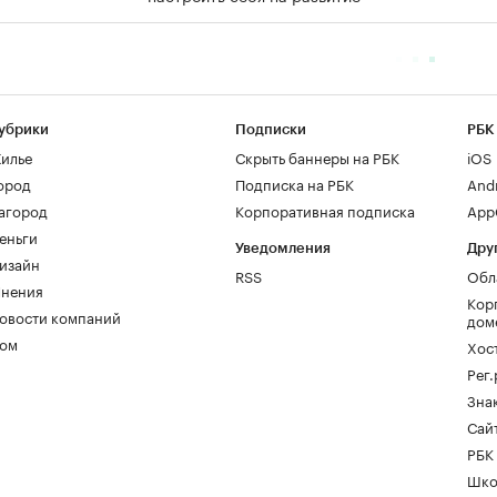
убрики
Подписки
РБК
илье
Скрыть баннеры на РБК
iOS
ород
Подписка на РБК
And
агород
Корпоративная подписка
AppG
еньги
Уведомления
Дру
изайн
RSS
Обл
нения
Кор
овости компаний
дом
ом
Хос
Рег
Зна
Сайт
РБК
Шко