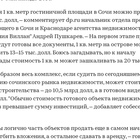
я 1 кв. метр гостиничной площади в Сочи можно п
ыс. долл, – комментирует dp.ru начальник отдела п
щего в Сочи и Краснодаре агентства недвижимос
ия Виллан" Андрей Пушкарев. – На первом этапе п
удут готовы все документы, 1 кв. метр на острове 
ть 13–15 тыс. долл. Боюсь загадывать, но к началу
ды стоимость 1 кв. м может зашкаливать за 20 тыс.
бразом весь комплекс, если судить по сегодняшне
ию сочинского рынка недвижимости, может стоит
троительства – до 10,5 млрд долл, а в готовом виде 
лл. "Обычно стоимость готового объекта недвижи
з превышает сумму инвестиций, – добавляет собес
ы логично часть объектов продать еще в самом нач
тбить вложения, а остальное сдавать в аренду, – г