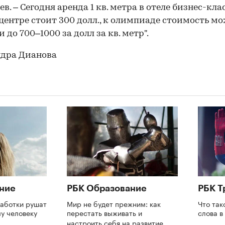
в. – Сегодня аренда 1 кв. метра в отеле бизнес-кла
центре стоит 300 долл., к олимпиаде стоимость м
 до 700–1000 за долл за кв. метр".
ндра Дианова
ние
РБК Образование
РБК Т
аботки рушат
Мир не будет прежним: как
Что так
му человеку
перестать выживать и
слова 
настроить себя на развитие