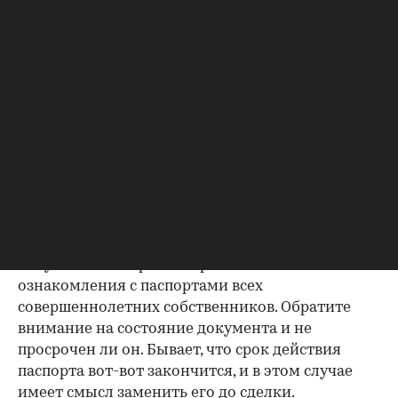
Фото: «ИНКОМ-Недвижимость»
Но для того, чтобы эти ожидания оправдались,
необходима проверка юридической чистоты
квартиры. Для ее проведения существует
определенный чек-лист; давайте остановимся
на его основных пунктах. Итак, какие
документы следует попросить у продавца?
Паспорта владельцев квартиры
Как утверждают эксперты агентства
«ИНКОМ-
Недвижимость»
, проверка квартиры перед
покупкой на вторичном рынке начинается с
ознакомления с паспортами всех
совершеннолетних собственников. Обратите
внимание на состояние документа и не
просрочен ли он. Бывает, что срок действия
паспорта вот-вот закончится, и в этом случае
имеет смысл заменить его до сделки.