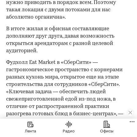
нужно приводить в порядок всем. Поэтому
такая локация с двумя потоками для нас
абсолютно органична».
В итоге жилая и офисная составляющие
дополняют друг друга, давая возможность
открыться арендаторам с разной целевой
аудиторией.
Фудхолл Eat Market в «СберСити» —
гастрономическое пространство с корнерами
разных кухонь мира, открытое еще на этапе
строительства для сотрудников «СберСити».
«Ключевая задача — обеспечить людей
свежеприготовленной едой из-под ножа, в
отличие от распространенной практики
разогрева готовых блюд в бизнес-центрах», —
говорит Ирина Клочкова, представитель
оператора фудхолла. Заказать обед можно через
Лента
Радио
Офисы
приложение, в планах — доставка по району и