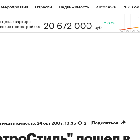
Мероприятия
Отрасли
Недвижимость
Autonews
РБК Ком
20 672 000
 цена квартиры
 РБК
РБК Образование
РБК Курсы
РБК Life
+5.87%
Тренды
Виз
вских новостройках
руб
ь
Крипто
РБК Бизнес-среда
Дискуссионный клуб
Исследо
зета
Спецпроекты СПб
Конференции СПб
Спецпроекты
кономика
Бизнес
Технологии и медиа
Финансы
Рынок на
(+33,77%)
(+29,48%
ВАТЭК ₽1 400
«Русагро» ₽120
Купить
гноз SberCIB к 27.07.27
прогноз ПСБ к 26.07.27
Поделиться
я недвижимость
⁠,
24 окт 2007, 18:35
2
етроСтиль" пошел в