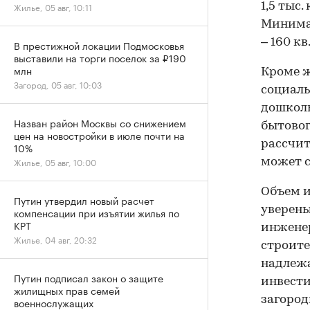
Жилье, 05 авг, 10:11
1,5 тыс.
Минимал
– 160 кв.
В престижной локации Подмосковья
выставили на торги поселок за ₽190
млн
Кроме ж
Загород, 05 авг, 10:03
социаль
дошколь
Назван район Москвы со снижением
бытовог
цен на новостройки в июле почти на
рассчит
10%
Жилье, 05 авг, 10:00
может с
Объем и
Путин утвердил новый расчет
уверены
компенсации при изъятии жилья по
КРТ
инженер
Жилье, 04 авг, 20:32
строите
надлежа
Путин подписал закон о защите
инвести
жилищных прав семей
загоро
военнослужащих