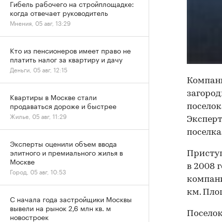
Гибель рабочего на стройплощадке:
когда отвечает руководитель
Мнения, 05 авг, 13:29
Кто из пенсионеров имеет право не
платить налог за квартиру и дачу
Деньги, 05 авг, 12:15
Компани
загоро
Квартиры в Москве стали
продаваться дороже и быстрее
поселок
Жилье, 05 авг, 11:29
Эксперт
поселка
Эксперты оценили объем ввода
элитного и премиального жилья в
Приступ
Москве
в 2008 
Город, 05 авг, 10:53
компани
км. Площ
С начала года застройщики Москвы
вывели на рынок 2,6 млн кв. м
Поселок
новостроек