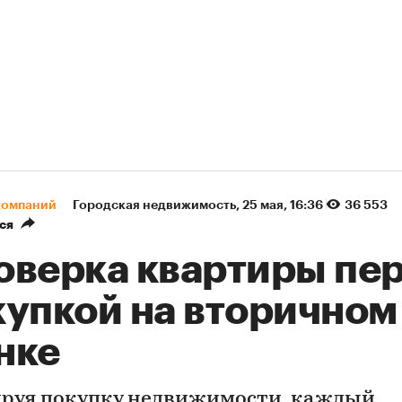
компаний
Городская недвижимость
⁠,
25 мая, 16:36
36 553
ся
оверка квартиры пе
купкой на вторичном
нке
руя покупку недвижимости, каждый