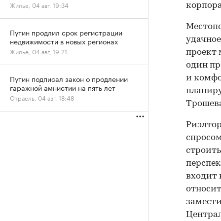
Жилье, 04 авг, 19:34
корпора
Местопо
Путин продлил срок регистрации
удачное
недвижимости в новых регионах
Жилье, 04 авг, 19:21
проект 
один пр
Путин подписал закон о продлении
и комфо
гаражной амнистии на пять лет
планиру
Отрасль, 04 авг, 18:48
Трошева
Риэлтор
спросом
строить
перспек
входит 
относит
замести
Централ