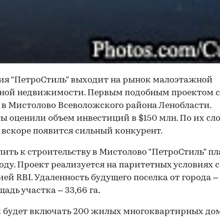
я "ПетроСтиль" выходит на рынок малоэтажной
дной недвижимости. Первым подобным проектом с
 в Мистолово Всеволожского района Ленобласти.
ы оценили объем инвестиций в $150 млн. По их сло
 вскоре появится сильный конкурент.
ить к строительству в Мистолово "ПетроСтиль" п
году. Проект реализуется на паритетных условиях с
ей RBI. Удаленность будущего поселка от города –
адь участка – 33,66 га.
 будет включать 200 жилых многоквартирных дом