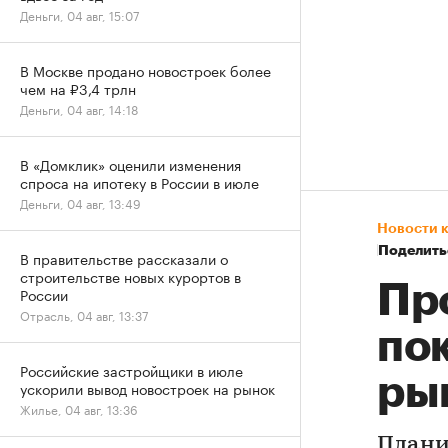
Деньги, 04 авг, 15:07
В Москве продано новостроек более
чем на ₽3,4 трлн
Деньги, 04 авг, 14:18
В «Домклик» оценили изменения
спроса на ипотеку в России в июле
Деньги, 04 авг, 13:49
Новости 
Поделить
В правительстве рассказали о
строительстве новых курортов в
Пр
России
Отрасль, 04 авг, 13:37
по
Российские застройщики в июле
ры
ускорили вывод новостроек на рынок
Жилье, 04 авг, 13:36
Плани