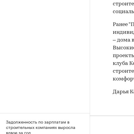
строите
социаль
Ранее "
индивид
– дома 
Высокие
проекты
клуба К
строите
комфор
Дарья 
Задолженность по зарплатам в
строительных компаниях выросла
вдвое за год