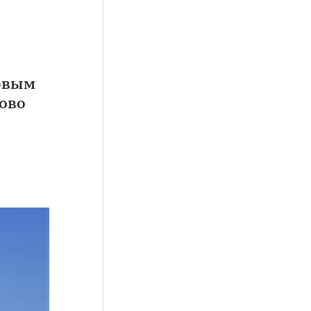
рвым
ово