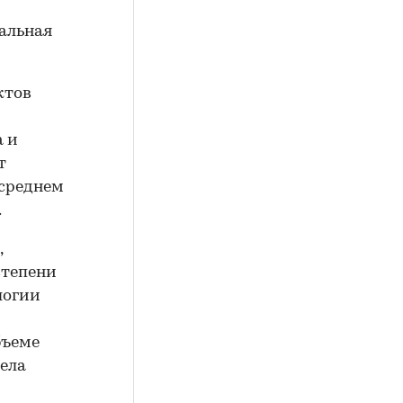
альная
ктов
а и
т
 среднем
.
,
степени
логии
бъеме
дела