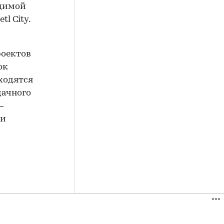
одимой
l City.
роектов
ок
ходятся
дачного
–
 и