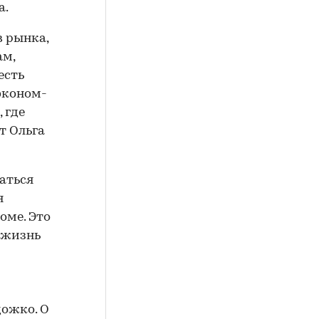
а.
 рынка,
ам,
есть
эконом-
 где
т Ольга
аться
я
оме. Это
 жизнь
ожко. О