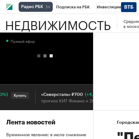
Подписка на РБК
Инвестиции
НЕДВИЖИМОСТЬ
Средняя
РБК Вино
Спорт
Школа управления
в моско
Национальные проекты
Город
Стил
Прямой эфир
Кредитные рейтинги
Франшизы
Га
Проверка контрагентов
Политика
Э
(+4,92%)
«Северсталь» ₽700
НО
Купить
Купить
прогноз КИТ Финанс к 20.07.27
про
Лента новостей
Городска
Временное явление: в июле снижение
"П