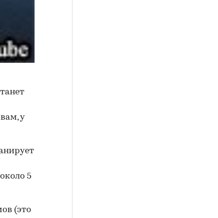
танет
вам, у
ланирует
 около 5
ов (это