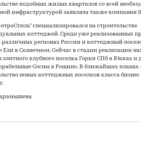
льстве подобных жилых кварталов со всей необх
ной инфраструктурой заявляла также компания Set
ПетроСтиль" специализировался на строительстве
уальных коттеджей. Среди уже реализованных п
в различных регионах России и коттеджный посел
 Ели в Солнечном. Сейчас в стадии реализации на
 элитного клубного поселка Горки СПб в Юкках и 
орабельные Сосны в Рощино. В ближайших планах 
льство новых коттеджных поселков класса бизнес
т.
Карамышева