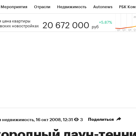
Мероприятия
Отрасли
Недвижимость
Autonews
РБК Ком
20 672 000
 цена квартиры
 РБК
РБК Образование
РБК Курсы
РБК Life
+5.87%
Тренды
Виз
вских новостройках
руб
ь
Крипто
РБК Бизнес-среда
Дискуссионный клуб
Исследо
зета
Спецпроекты СПб
Конференции СПб
Спецпроекты
кономика
Бизнес
Технологии и медиа
Финансы
Рынок на
(+36,45%)
(+31,2
ОВАТЭК ₽1 400
«Русагро» ₽120
Купить
рогноз SberCIB к 27.07.27
прогноз ПСБ к 26.07.27
Поделиться
я недвижимость
⁠,
16 окт 2008, 12:31
3
городный лаун-тенн