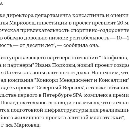
в.
ке директора департамента консалтинга и оценк
ны Марковец, инвестиции в проект превысят 20 мл
ческая привлекательность спортивно-оздоровит
в обычно довольно низкая: рентабельность — 10—
ость — от десяти лет", — сообщила она.
ию управляющего партнера компании "Панфилов,
 и партнеры" Ивана Подковы, новый проект созда
я Лахты как зоны элитного отдыха. Напомним, чт
зад компания "Конкорд Менеджмент и Консалтинг
 здесь проект "Северный Версаль", а также объявил
льстве первого в Петербурге SPA-комплекса прем
 "Последовательность наводит на мысль, что компа
тся подготовкой инфраструктуры для реализации
ного жилищного проекта элитной малоэтажки", 
 г-жа Марковец.