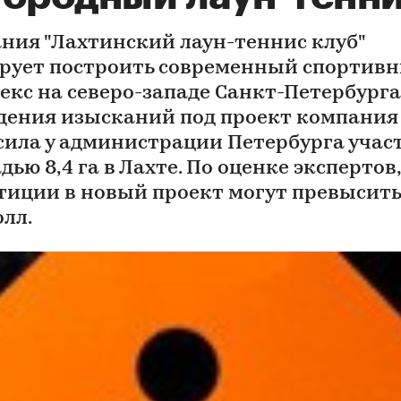
ния "Лахтинский лаун-теннис клуб"
рует построить современный спортив
екс на северо-западе Санкт-Петербурга
дения изысканий под проект компания
сила у администрации Петербурга учас
ью 8,4 га в Лахте. По оценке экспертов,
тиции в новый проект могут превысить
олл.