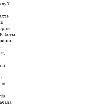
клуб"
ахте.
ии
тории
 Работы
мпании
я
ом,
м и
ых
вно-
уба
начала