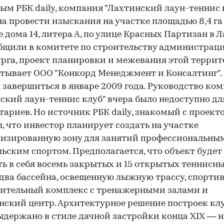
ым РБК daily, компания "Лахтинский лаун-теннис 
а провести изыскания на участке площадью 8,4 га
е дома 14, литера А, по улице Красных Партизан в Л
бщили в комитете по строительству администрац
рга, проект планировки и межевания этой терри
тывает ООО "Конкорд Менеджмент и Консалтинг".
завершиться в январе 2009 года. Руководство ко
ский лаун-теннис клуб" вчера было недоступно дл
ариев. Но источник РБК daily, знакомый с проект
, что инвестор планирует создать на участке
изированную зону для занятий профессиональны
ьским спортом. Предполагается, что объект будет
ь в себя восемь закрытых и 15 открытых теннисн
 два бассейна, освещенную лыжную трассу, спорти
вительный комплекс с тренажерными залами и
ский центр. Архитектурное решение построек кл
ыдержано в стиле дачной застройки конца XIX — 