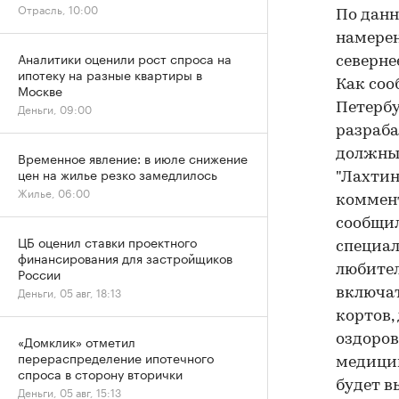
Отрасль, 10:00
По данн
намерен
Аналитики оценили рост спроса на
северне
ипотеку на разные квартиры в
Как соо
Москве
Деньги, 09:00
Петербу
разраба
должны 
Временное явление: в июле снижение
цен на жилье резко замедлилось
"Лахтин
Жилье, 06:00
коммент
сообщил
ЦБ оценил ставки проектного
специал
финансирования для застройщиков
любител
России
Деньги, 05 авг, 18:13
включат
кортов,
«Домклик» отметил
оздоро
перераспределение ипотечного
медицин
спроса в сторону вторички
будет в
Деньги, 05 авг, 15:13