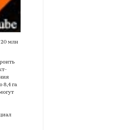
 20 млн
троить
кт-
ания
 8,4 га
 могут
нциал