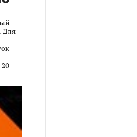
ный
. Для
ток
 20