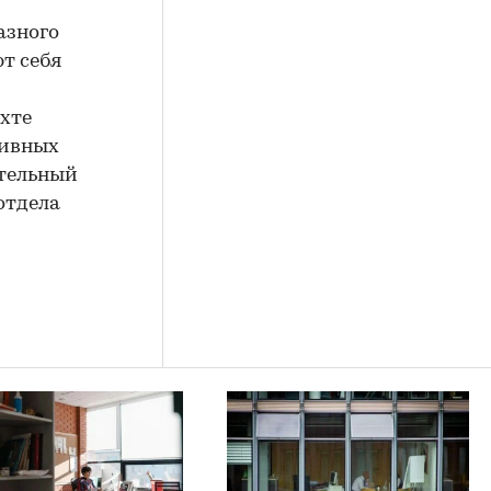
азного
т себя
хте
тивных
ительный
отдела