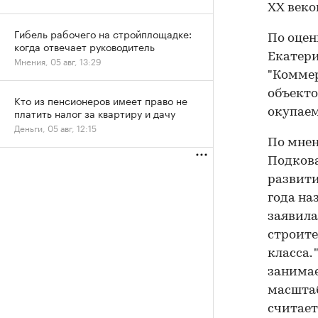
ХХ веко
Гибель рабочего на стройплощадке:
По оцен
когда отвечает руководитель
Екатери
Мнения, 05 авг, 13:29
"Коммер
объекто
Кто из пенсионеров имеет право не
платить налог за квартиру и дачу
окупаем
Деньги, 05 авг, 12:15
По мнен
Подкова
развити
года на
заявила
строите
класса.
занимае
масштаб
считает