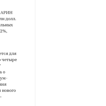
и АРИН
н долл.
ельных
12%,
ется для
о четыре
"
а о
иум-
ния
 нового
—