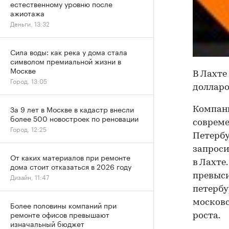
естественному уровню после
ажиотажа
Деньги, 13:32
Сила воды: как река у дома стала
символом премиальной жизни в
Москве
В Лахте
Город, 13:05
доллар
За 9 лет в Москве в кадастр внесли
Компани
более 500 новостроек по реновации
совреме
Город, 12:25
Петербу
запроси
От каких материалов при ремонте
в Лахте
дома стоит отказаться в 2026 году
превыси
Дизайн, 11:47
петербу
московс
Более половины компаний при
ремонте офисов превышают
роста.
изначальный бюджет