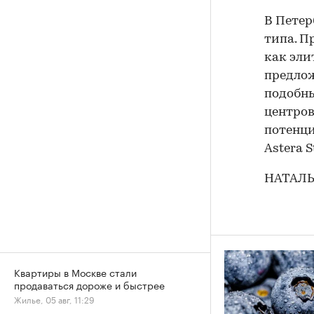
В Петер
типа. П
как эли
предлож
подобны
центров
потенци
Astera S
НАТАЛЬ
Квартиры в Москве стали
продаваться дороже и быстрее
Жилье, 05 авг, 11:29