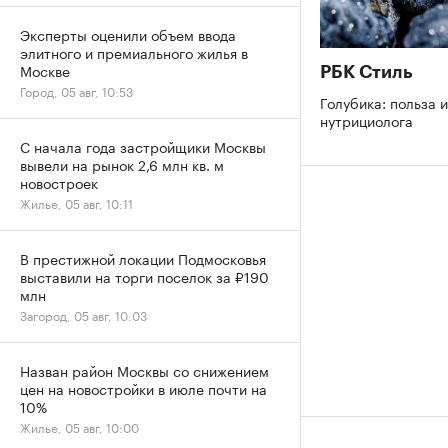
Эксперты оценили объем ввода
элитного и премиального жилья в
Москве
РБК Стиль
Город, 05 авг, 10:53
Голубика: польза и
нутрициолога
С начала года застройщики Москвы
вывели на рынок 2,6 млн кв. м
новостроек
Жилье, 05 авг, 10:11
В престижной локации Подмосковья
выставили на торги поселок за ₽190
млн
Загород, 05 авг, 10:03
Назван район Москвы со снижением
цен на новостройки в июле почти на
10%
Жилье, 05 авг, 10:00