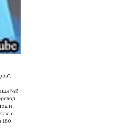
ов",
ницы №3
еревод
йон и
кса с
 180