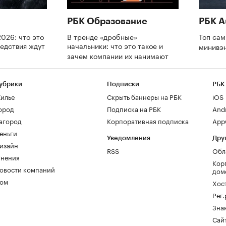
РБК Образование
РБК A
026: что это
В тренде «дробные»
Топ са
ледствия ждут
начальники: что это такое и
минивэ
зачем компании их нанимают
убрики
Подписки
РБК
илье
Скрыть баннеры на РБК
iOS
ород
Подписка на РБК
And
агород
Корпоративная подписка
AppG
еньги
Уведомления
Дру
изайн
RSS
Обл
нения
Кор
овости компаний
дом
ом
Хос
Рег
Зна
Сайт