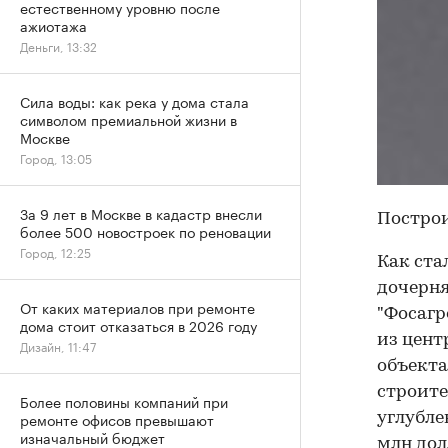
естественному уровню после
ажиотажа
Деньги, 13:32
Сила воды: как река у дома стала
символом премиальной жизни в
Москве
Город, 13:05
За 9 лет в Москве в кадастр внесли
Построи
более 500 новостроек по реновации
Город, 12:25
Как ста
дочерня
От каких материалов при ремонте
"Фосагр
дома стоит отказаться в 2026 году
из цент
Дизайн, 11:47
объекта
строите
Более половины компаний при
ремонте офисов превышают
углубле
изначальный бюджет
млн дол