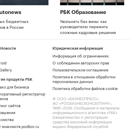
utonews
РБК Образование
мых бюджетных
Увольнять без вины: как
руководителю пережить
нов в России
сложные кадровые решения
 Новости
Юридическая информация
Информация об ограничениях
roid
О соблюдении авторских прав
allery
Пользовательское соглашение
Политика в отношении обработки
гие продукты РБК
персональных данных
ако для бизнеса
Политика обработки файлов cookie
поративный регистратор
енов
© ООО «БИЗНЕСПРЕСС»,
АО «РОСБИЗНЕСКОНСАЛТИНГ»,
тинг сайтов
1995–2026
. Сообщения и материалы
.решения
информационного агентства «РБК»
(свидетельство о регистрации
комства
средства массовой информации
 знакомств podbor.ru
выдано Федеральной службой