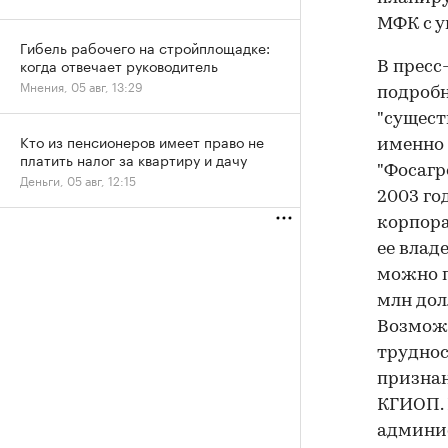
МФК с у
Гибель рабочего на стройплощадке:
когда отвечает руководитель
В пресс
Мнения, 05 авг, 13:29
подробн
"сущест
Кто из пенсионеров имеет право не
именно 
платить налог за квартиру и дачу
"Фосагр
Деньги, 05 авг, 12:15
2003 го
корпора
ее влад
можно п
млн дол
Возможн
труднос
признан
КГИОП. 
админи