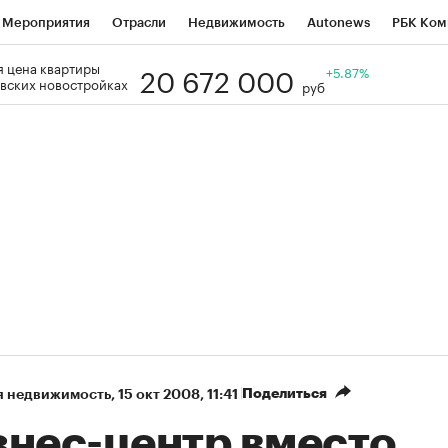
Мероприятия
Отрасли
Недвижимость
Autonews
РБК Ком
20 672 000
 цена квартиры
Образование
РБК Курсы
РБК Life
Тренды
+5.87%
Визионеры
Н
вских новостройках
руб
Дискуссионный клуб
Исследования
Кредитные рейтинги
Фр
Спецпроекты
Проверка контрагентов
Политика
Экономи
к наличной валюты
Поделиться
я недвижимость
⁠,
15 окт 2008, 11:41
знес-центр вместо