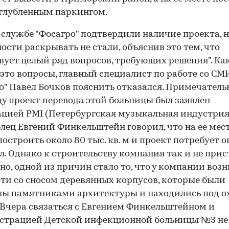
глубленным паркингом.
-службе "Фосагро" подтвердили наличие проекта, 
ости раскрывать не стали, объяснив это тем, что
вует целый ряд вопросов, требующих решения". Ка
это вопросы, главный специалист по работе со СМ
о" Павел Бочков пояснить отказался. Примечательн
ду проект перевода этой больницы был заявлен
цией PMI (Петербургская музыкальная индустрия)
елец Евгений Финкельштейн говорил, что на ее мес
остроить около 80 тыс. кв. м и проект потребует о
л. Однако к строительству компания так и не прис
о, одной из причин стало то, что у компании воз
ти со сносом деревянных корпусов, которые были
ы памятниками архитектуры и находились под о
Вчера связаться с Евгением Финкельштейном и
страцией Детской инфекционной больницы №3 не