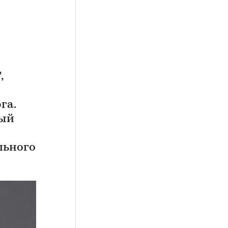
,
га.
рый
льного