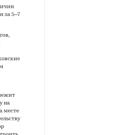
ричин
н за 5–7
гов,
м
ковские
ам
лежит
у на
а месте
ельству
ор
строить