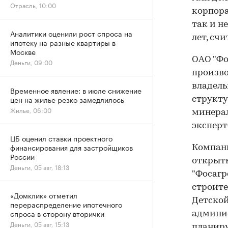
Отрасль, 10:00
корпора
так и н
Аналитики оценили рост спроса на
лет, сч
ипотеку на разные квартиры в
Москве
ОАО "Фо
Деньги, 09:00
произв
владель
Временное явление: в июле снижение
цен на жилье резко замедлилось
структу
Жилье, 06:00
минерал
эксперто
ЦБ оценил ставки проектного
финансирования для застройщиков
Компани
России
открыт
Деньги, 05 авг, 18:13
"Фосагр
строите
«Домклик» отметил
Детской
перераспределение ипотечного
спроса в сторону вторички
админис
Деньги, 05 авг, 15:13
планиру