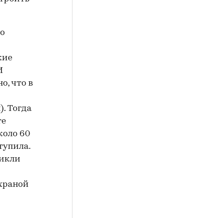
но
кие
И
о, что в
. Тогда
те
коло 60
тупила.
никли
храной