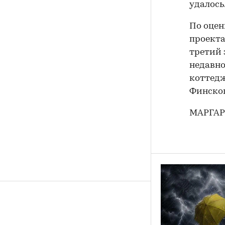
удалось
По оцен
проекта
третий 
недавно
коттедж
Финског
МАРГАР