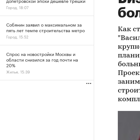
допетровской эпохи дешевле трешки
Город, 18:07
бо
Собянин заявил о максимальном за
Как ст
пять лет темпе строительства метро
Город, 15:52
"Васи
крупн
Спрос на новостройки Москвы и
плани
области снизился за год почти на
больн
20%
Жилье, 15:39
Проек
заним
строи
компл