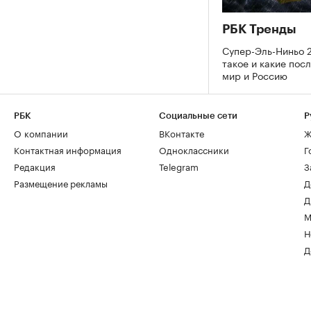
РБК Тренды
Супер-Эль-Ниньо 2
такое и какие пос
мир и Россию
РБК
Социальные сети
Р
О компании
ВКонтакте
Ж
Контактная информация
Одноклассники
Г
Редакция
Telegram
З
Размещение рекламы
Д
Д
М
Н
Д