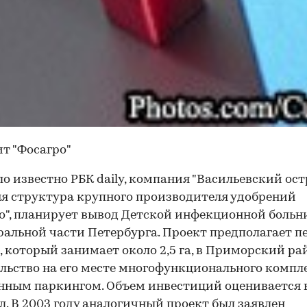
т "Фосагро"
ло известно РБК daily, компания "Васильевский остр
я структура крупного производителя удобрений
о", планирует вывод Детской инфекционной боль
ральной части Петербурга. Проект предполагает п
, который занимает около 2,5 га, в Приморский ра
льство на его месте многофункционального компле
нным паркингом. Объем инвестиций оценивается в
л. В 2003 году аналогичный проект был заявлен