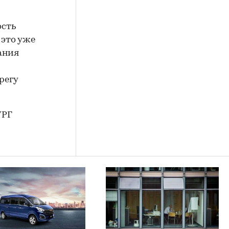
ость
 это уже
ания
регу
УРГ