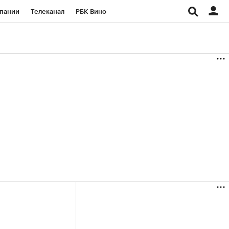
пании
Телеканал
РБК Вино
ациональные проекты
Город
аншизы
Газета
ка
Бизнес