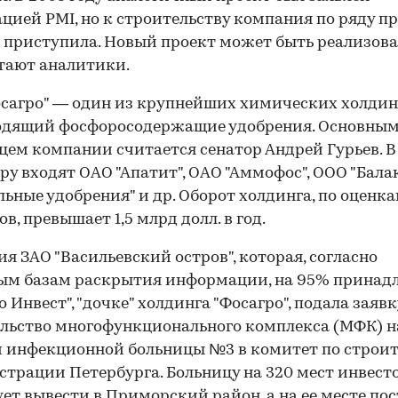
цией PMI, но к строительству компания по ряду п
е приступила. Новый проект может быть реализова
итают аналитики.
сагро" — один из крупнейших химических холдин
одящий фосфоросодержащие удобрения. Основны
цем компании считается сенатор Андрей Гурьев. В
ру входят ОАО "Апатит", ОАО "Аммофос", ООО "Бала
ьные удобрения" и др. Оборот холдинга, по оценк
в, превышает 1,5 млрд долл. в год.
я ЗАО "Васильевский остров", которая, согласно
ым базам раскрытия информации, на 95% принад
о Инвест", "дочке" холдинга "Фосагро", подала заявк
льство многофункционального комплекса (МФК) н
 инфекционной больницы №3 в комитет по строит
трации Петербурга. Больницу на 320 мест инвест
ет вывести в Приморский район, а на ее месте по