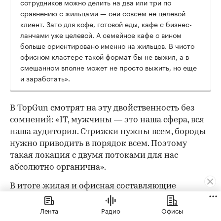
сотрудников можно делить на два или три по
сравнению с жильцами — они совсем не целевой
клиент. Зато для кофе, готовой еды, кафе с бизнес-
ланчами уже целевой. А семейное кафе с вином
больше ориентировано именно на жильцов. В чисто
офисном кластере такой формат бы не выжил, а в
смешанном вполне может не просто выжить, но еще
и заработать».
В TopGun смотрят на эту двойственность без
сомнений: «IT, мужчины — это наша сфера, вся
наша аудитория. Стрижки нужны всем, бороды
нужно приводить в порядок всем. Поэтому
такая локация с двумя потоками для нас
абсолютно органична».
В итоге жилая и офисная составляющие
дополняют друг друга, давая возможность
Лента
Радио
Офисы
открыться арендаторам с разной целевой