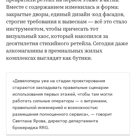
превратили ретейл на первом этаже в актив.
Вместе с содержанием изменилась и форма:
закрытые дворы, единый дизайн-код фасадов,
строгие требования к вывескам — всё это стало
инструментом, чтобы причесать тот
визуальный хаос, который накопился за
десятилетия стихийного ретейла. Сегодня даже
алкомагазины в премиальных жилых
комплексах выглядят как бутики.
«Девелоперы уже на стадии проектирования
стараются закладывать правильные сценарии
использования первых этажей, чтобы там могли
работать сильные операторы — с витринами,
правильной инженерией и возможностью
размещения полноценного сервиса», — говорит
Светлана Ярова, директор департамента
брокериджа RRG.
00:00
/
00:00