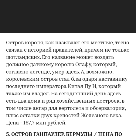
при новых владельцах. Цена - 915 млн долларов.
4. ОСТРОВ ЭИЛИН РИХ ШОТЛАНДИЯ / 167 МЛН
РУБЛЕЙ
Остров короля, как называют его местные, тесно
связан с историей правителей, причем не только
шотландских. Его название может воздать
должное датскому королю Олафу, который,
согласно легенде, умер здесь. А, возможно,
королевским остров стал благодаря наставнику
последнего императора Китая Пу И, который
также им владел. На сегодняшний день здесь
есть два дома и ряд хозяйственных построек, в
том числе ангар для вертолета и обсерватория,
плюс остатки двух крепостей Железного века.
Цена - 167,7 млн рублей.
5. ОСТРОВ ГАНПАУДЕР, БЕРМУДЫ / ЦЕНА ПО