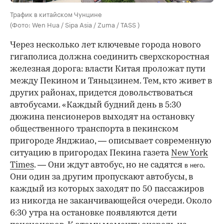
Трафик в китайском Чунцине
(Фото: Wen Hua / Sipa Asia / Zuma / TASS )
Через несколько лет ключевые города нового
гигаполиса должна соединить сверхскоростная
железная дорога: власти Китая проложат пути
между Пекином и Тяньцзинем. Тем, кто живет в
других районах, придется довольствоваться
автобусами. «Каждый будний день в 5:30
дюжина пенсионеров выходят на остановку
общественного транспорта в пекинском
пригороде Янджиао, — описывает современную
ситуацию в пригородах Пекина газета
New York
Times
. — Они ждут автобус, но не садятся
.
в него
Они один за другим пропускают автобусы, в
каждый из которых заходят по 50 пассажиров
из никогда не заканчивающейся очереди. Около
6:30 утра на остановке появляются дети