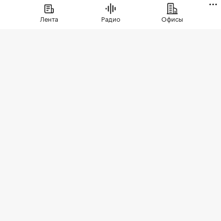
Лента
Радио
Офисы
Фото: singulyarra1 / Depositphotos
В трети крупных городов России больше не
строят новые торговые центры, выяснила
международная брокерская компания Cushman
& Wakefield. В настоящее время ТЦ возводятся в