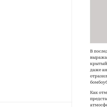
В после
выражае
крытый 
даже ан
отразил
бомбоу
Как отм
предста
атмосфе