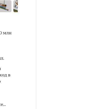
10 млн
л.
м
ход в
о
...