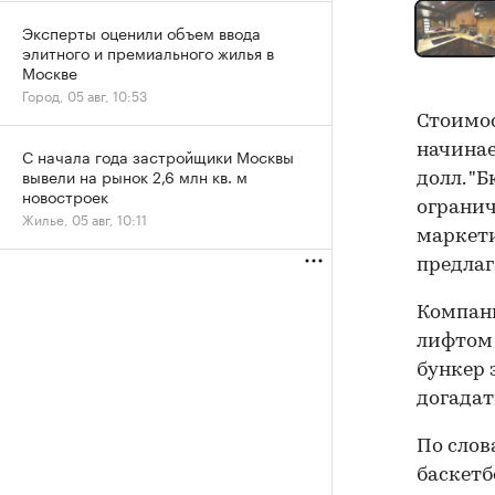
Эксперты оценили объем ввода
элитного и премиального жилья в
Москве
Город, 05 авг, 10:53
Стоимос
начинае
С начала года застройщики Москвы
вывели на рынок 2,6 млн кв. м
долл. "
новостроек
огранич
Жилье, 05 авг, 10:11
маркети
предлаг
Компани
лифтом 
бункер 
догадат
По слов
баскетб