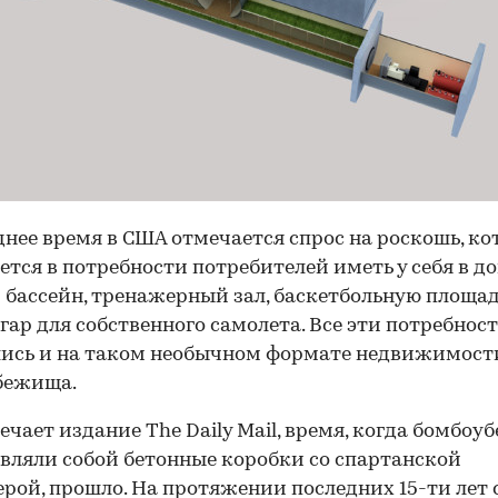
днее время в США отмечается спрос на роскошь, ко
тся в потребности потребителей иметь у себя в д
бассейн, тренажерный зал, баскетбольную площа
гар для собственного самолета. Все эти потребнос
ись и на таком необычном формате недвижимости
бежища.
ечает издание The Daily Mail, время, когда бомбо
вляли собой бетонные коробки со спартанской
рой, прошло. На протяжении последних 15-ти лет 