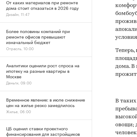
От каких материалов при ремонте
комфорт
дома стоит отказаться в 2026 году
бомбоу
Дизайн, 11:47
прожива
апокали
Более половины компаний при
ремонте офисов превышают
условия
изначальный бюджет
Отрасль, 10:00
Теперь,
площадь
Аналитики оценили рост спроса на
дома. В
ипотеку на разные квартиры в
прожить
Москве
Деньги, 09:00
Временное явление: в июле снижение
В таких
цен на жилье резко замедлилось
пребыва
Жилье, 06:00
высокой
овощи; 
ЦБ оценил ставки проектного
человек
финансирования для застройщиков