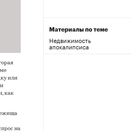
Материалы по теме
Недвижимость
апокалипсиса
торая
оме
дку или
ти
, как
убежища
спрос на