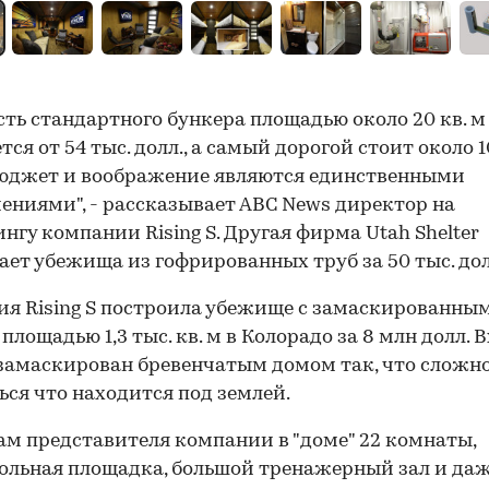
ть стандартного бункера площадью около 20 кв. м
тся от 54 тыс. долл., а самый дорогой стоит около 
Бюджет и воображение являются единственными
ениями", - рассказывает АBC News директор на
нгу компании Rising S. Другая фирма Utah Shelter
ает убежища из гофрированных труб за 50 тыс. дол
я Rising S построила убежище с замаскированны
площадью 1,3 тыс. кв. м в Колорадо за 8 млн долл. В
замаскирован бревенчатым домом так, что сложн
ься что находится под землей.
ам представителя компании в "доме" 22 комнаты,
ольная площадка, большой тренажерный зал и даже