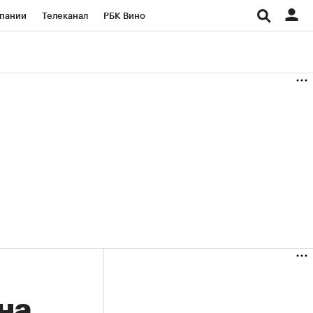
пании
Телеканал
РБК Вино
ациональные проекты
Город
аншизы
Газета
ка
Бизнес
на