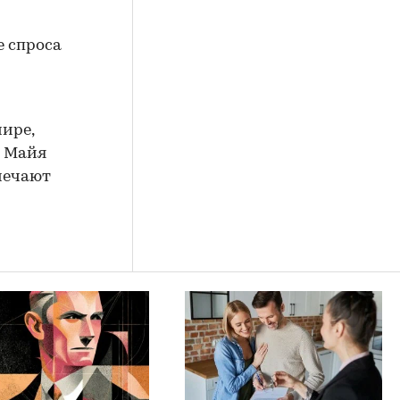
е спроса
мире,
ь Майя
тмечают