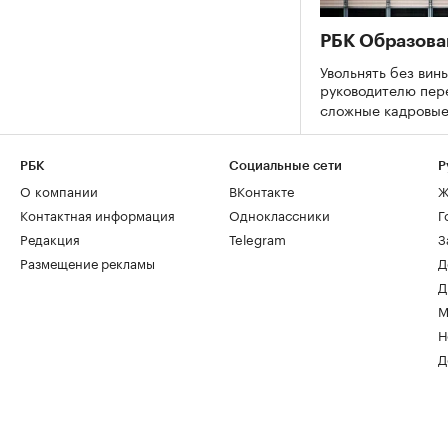
РБК Образова
Увольнять без вины
руководителю пер
сложные кадровы
РБК
Социальные сети
Р
О компании
ВКонтакте
Ж
Контактная информация
Одноклассники
Г
Редакция
Telegram
З
Размещение рекламы
Д
Д
М
Н
Д