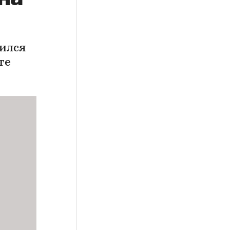
ился
те