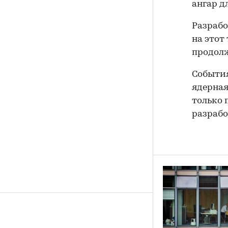
ангар д
Разрабо
на этот
продолж
События
ядерная
только 
разраб