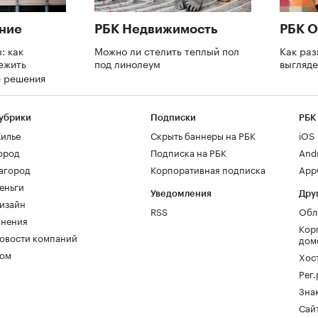
ние
РБК Недвижимость
РБК О
: как
Можно ли стелить теплый пол
Как раз
ежить
под линолеум
выгляде
е решения
убрики
Подписки
РБК
илье
Скрыть баннеры на РБК
iOS
ород
Подписка на РБК
And
агород
Корпоративная подписка
AppG
еньги
Уведомления
Дру
изайн
RSS
Обл
нения
Кор
овости компаний
дом
ом
Хос
Рег
Зна
Сайт