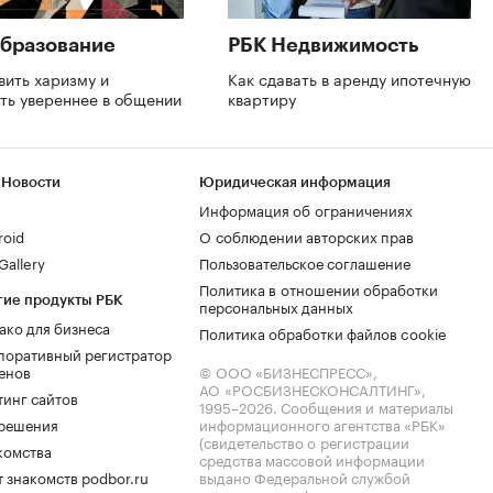
бразование
РБК Недвижимость
вить харизму и
Как сдавать в аренду ипотечную
ть увереннее в общении
квартиру
 Новости
Юридическая информация
Информация об ограничениях
roid
О соблюдении авторских прав
allery
Пользовательское соглашение
Политика в отношении обработки
гие продукты РБК
персональных данных
ако для бизнеса
Политика обработки файлов cookie
поративный регистратор
енов
© ООО «БИЗНЕСПРЕСС»,
АО «РОСБИЗНЕСКОНСАЛТИНГ»,
тинг сайтов
1995–2026
. Сообщения и материалы
.решения
информационного агентства «РБК»
(свидетельство о регистрации
комства
средства массовой информации
 знакомств podbor.ru
выдано Федеральной службой