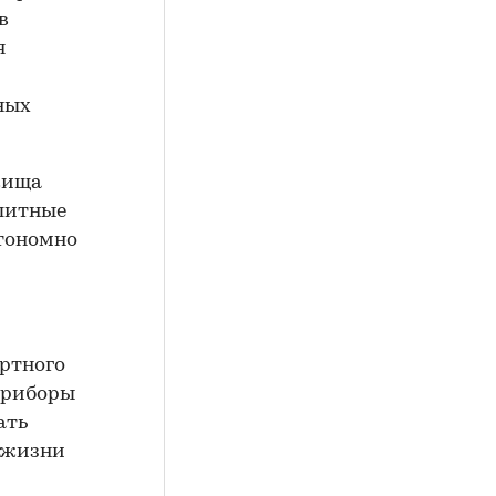
в
я
ных
жища
элитные
втономно
ортного
приборы
ать
й жизни