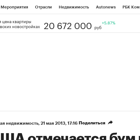
Мероприятия
Отрасли
Недвижимость
Autonews
РБК Ком
20 672 000
 цена квартиры
Образование
РБК Курсы
РБК Life
Тренды
+5.87%
Визионеры
Н
вских новостройках
руб
Дискуссионный клуб
Исследования
Кредитные рейтинги
Фр
Спецпроекты
Проверка контрагентов
Политика
Экономи
к наличной валюты
Поделиться
ая недвижимость
⁠,
21 мая 2013, 17:16
США отмечается бум 