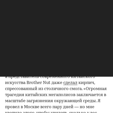
Китая рассказали, какими в действительности
получились первые гигаполисы Земли и почему
они оказались непригодными для нормальной
жизни.
Загрязнение окружающей среды
Главным недостатком китайских супергородов
архитекторы назвали высокий уровень
загрязнения окружающей среды. Смог над
Пекином стал настолько привычным для
местного населения, что многие жители
постоянно ходят по улицам в защитных масках,
а представитель современного китайского
искусства Brother Nut даже
сделал
кирпич,
спрессованный из столичного смога. «Огромная
трагедия китайских мегаполисов заключается в
масштабе загрязнения окружающей среды. Я
провел в Москве всего пару дней — но мне