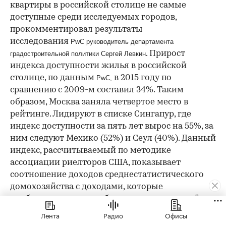
квартиры в российской столице не самые
доступные среди исследуемых городов,
прокомментировал результаты
исследования
PwC руководитель департамента
. Прирост
градостроительной политики Сергей Левкин
индекса доступности жилья в российской
столице, по данным
в 2015 году по
PwC,
сравнению с 2009-м составил 34%. Таким
образом, Москва заняла четвертое место в
рейтинге. Лидируют в списке Сингапур, где
индекс доступности за пять лет вырос на 55%, за
ним следуют Мехико (52%) и Сеул (40%). Данный
индекс, рассчитываемый по методике
ассоциации риелторов США, показывает
соотношение доходов среднестатистического
домохозяйства с доходами, которые
необходимы для приобретения стандартной
квартиры с помощью ипотечного кредита,
Лента
Радио
Офисы
выдаваемого на стандартных условиях.