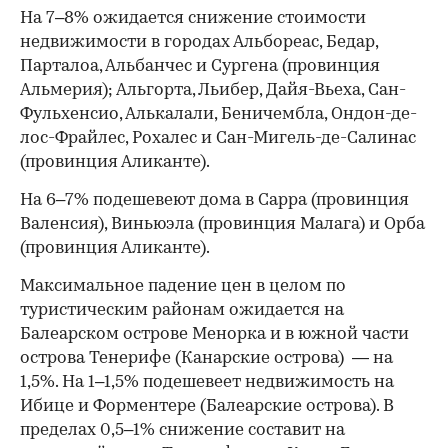
На 7–8% ожидается снижение стоимости
недвижимости в городах Альбореас, Бедар,
Парталоа, Альбанчес и Сургена (провинция
Альмерия); Альгорта, Льибер, Дайя-Вьеха, Сан-
Фульхенсио, Алькалали, Беничембла, Ондон-де-
лос-Фрайлес, Рохалес и Сан-Мигель-де-Салинас
(провинция Аликанте).
На 6–7% подешевеют дома в Сарра (провинция
Валенсия), Виньюэла (провинция Малага) и Орба
(провинция Аликанте).
Максимальное падение цен в целом по
туристическим районам ожидается на
Балеарском острове Менорка и в южной части
острова Тенерифе (Канарские острова) — на
1,5%. На 1–1,5% подешевеет недвижимость на
Ибице и Форментере (Балеарские острова). В
пределах 0,5–1% снижение составит на