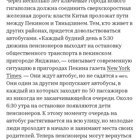
Через несколько лет ключевые города нового
гигаполиса должна соединить сверхскоростная
железная дорога: власти Китая проложат пути
между Пекином и Тяньцзинем. Тем, кто живет в
других районах, придется довольствоваться
автобусами. «Каждый будний день в 5:30
дюжина пенсионеров выходят на остановку
общественного транспорта в пекинском
пригороде Янджиао, — описывает современную
ситуацию в пригородах Пекина газета
New York
Times
. — Они ждут автобус, но не садятся
.
в него
Они один за другим пропускают автобусы, в
каждый из которых заходят по 50 пассажиров
из никогда не заканчивающейся очереди. Около
6:30 утра на остановке появляются дети
пенсионеров. К этому моменту очередь на
автобус растягивается на всю улицу, но молодые
люди проходят в начало и занимают места своих
родителей. Теперь пенсионеры могут вернуться