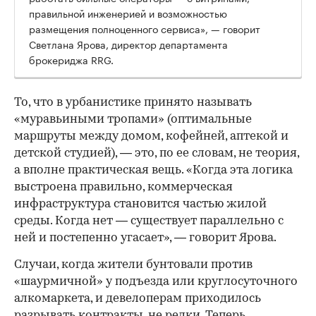
правильной инженерией и возможностью
размещения полноценного сервиса», — говорит
Светлана Ярова, директор департамента
брокериджа RRG.
00:00
/
00:00
То, что в урбанистике принято называть
«муравьиными тропами» (оптимальные
маршруты между домом, кофейней, аптекой и
детской студией), — это, по ее словам, не теория,
а вполне практическая вещь. «Когда эта логика
выстроена правильно, коммерческая
инфраструктура становится частью жилой
среды. Когда нет — существует параллельно с
ней и постепенно угасает», — говорит Ярова.
Случаи, когда жители бунтовали против
«шаурмичной» у подъезда или круглосуточного
алкомаркета, и девелоперам приходилось
разрывать контракты, не редки. Теперь