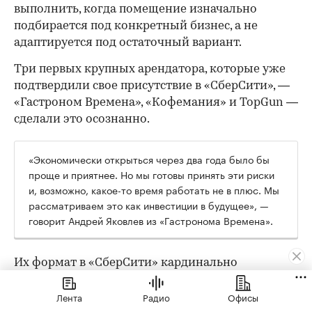
выполнить, когда помещение изначально
подбирается под конкретный бизнес, а не
адаптируется под остаточный вариант.
Три первых крупных арендатора, которые уже
подтвердили свое присутствие в «СберСити», —
«Гастроном Времена», «Кофемания» и TopGun —
сделали это осознанно.
«Экономически открыться через два года было бы
проще и приятнее. Но мы готовы принять эти риски
и, возможно, какое-то время работать не в плюс. Мы
рассматриваем это как инвестиции в будущее», —
говорит Андрей Яковлев из «Гастронома Времена».
Их формат в «СберСити» кардинально
отличается от флагманского: там 2000 кв. м и
Лента
Радио
Офисы
трафик с проездной трассы, здесь — 170 кв. м и