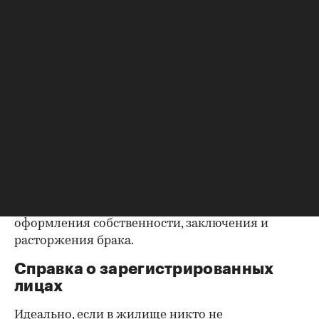
запросить у продавца дополнительные
документы, например о выплате ипотеки, чтобы
убедиться в отсутствии препятствий к сделке.
Согласие второй половины на
продажу
Если жилье приобреталось в браке, необходимо
будет получить согласие второго супруга на
продажу, причем даже если он в
правоустанавливающем документе не числится
владельцем или брак уже расторгнут. Следует
уделить пристальное внимание датам
оформления собственности, заключения и
расторжения брака.
Справка о зарегистрированных
лицах
Идеально, если в жилище никто не