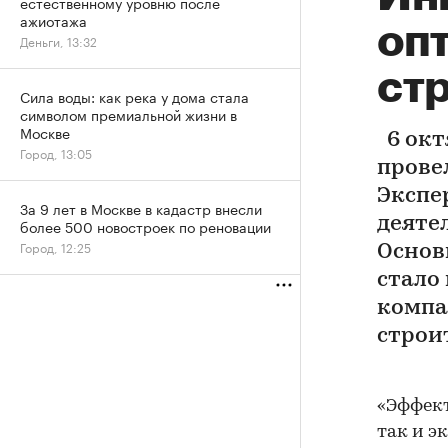
естественному уровню после
ажиотажа
оп
Деньги, 13:32
ст
Сила воды: как река у дома стала
символом премиальной жизни в
Москве
6 окт
Город, 13:05
прове
Экспе
За 9 лет в Москве в кадастр внесли
деяте
более 500 новостроек по реновации
Город, 12:25
Основ
стало
компа
строи
«Эффект
так и э