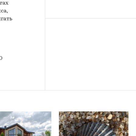
rax
са,
игать
0