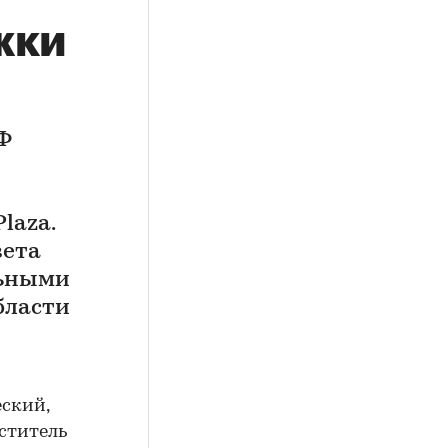
жки
Ф
laza.
вета
льными
бласти
еский,
еститель