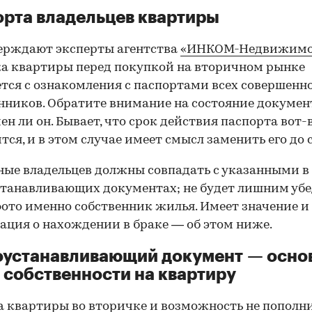
рта владельцев квартиры
ерждают эксперты агентства
«ИНКОМ-Недвижимо
а квартиры перед покупкой на вторичном рынке
тся с ознакомления с паспортами всех совершенн
нников. Обратите внимание на состояние документ
ен ли он. Бывает, что срок действия паспорта вот-
тся, и в этом случае имеет смысл заменить его до 
ные владельцев должны совпадать с указанными в
танавливающих документах; не будет лишним убе
фото именно собственник жилья. Имеет значение и
ция о нахождении в браке — об этом ниже.
оустанавливающий документ — осно
 собственности на квартиру
а
квартиры во вторичке
и возможность не пополн