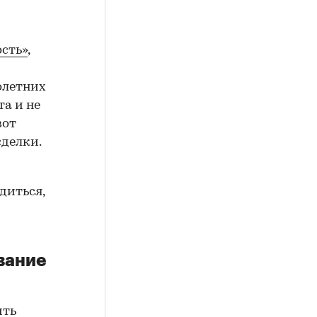
сть»
,
олетних
а и не
вот
сделки.
диться,
вание
ить