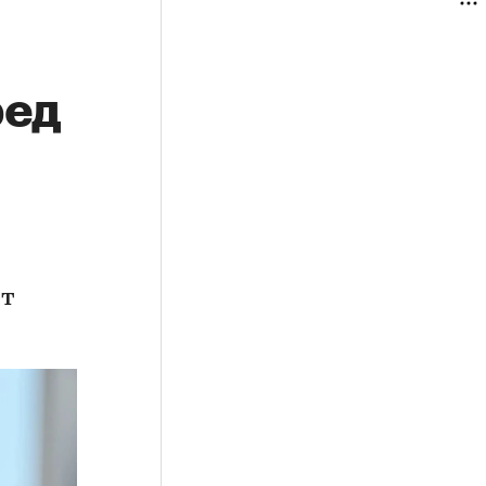
ред
ет