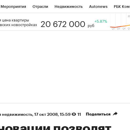
Мероприятия
Отрасли
Недвижимость
Autonews
РБК Ком
20 672 000
 цена квартиры
 РБК
РБК Образование
РБК Курсы
РБК Life
+5.87%
Тренды
Виз
вских новостройках
руб
ь
Крипто
РБК Бизнес-среда
Дискуссионный клуб
Исследо
зета
Спецпроекты СПб
Конференции СПб
Спецпроекты
кономика
Бизнес
Технологии и медиа
Финансы
Рынок на
(+36,52%)
(+31,93%)
400
«Русагро» ₽120
Купить
Купить
IB к 27.07.27
прогноз ПСБ к 26.07.27
Поделиться
я недвижимость
⁠,
17 окт 2008, 15:59
11
новации позволят