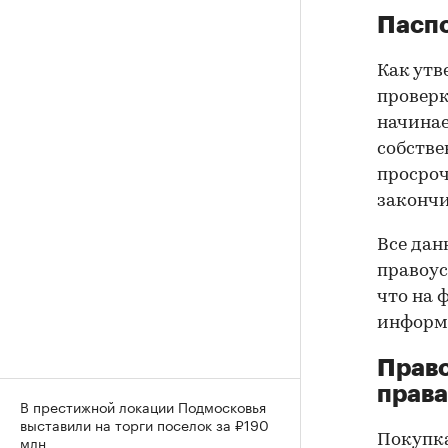
Паспо
Как утв
проверк
начинае
собстве
просроч
закончи
Все дан
правоус
что на 
информа
Прав
права
В престижной локации Подмосковья
выставили на торги поселок за ₽190
Покупк
млн