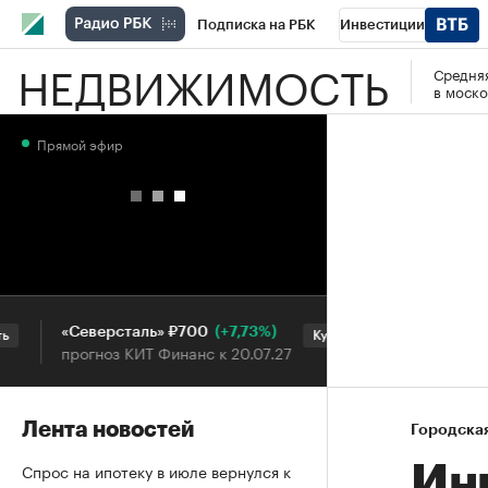
Подписка на РБК
Инвестиции
НЕДВИЖИМОСТЬ
Средняя
РБК Вино
Спорт
Школа управления
в моско
Национальные проекты
Город
Стил
Прямой эфир
Кредитные рейтинги
Франшизы
Га
Проверка контрагентов
Политика
Э
(+7,73%)
«Северсталь» ₽700
НОВАТЭК ₽1 
Купить
прогноз КИТ Финанс к 20.07.27
прогноз SberC
Лента новостей
Городска
Спрос на ипотеку в июле вернулся к
Ин