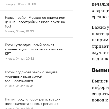
Загород, 05 авг, 10:03
печальн
операци
Назван район Москвы со снижением
среднес
цен на новостройки в июле почти на
10%
Важно у
Жилье, 05 авг, 10:00
подтве
наприме
Путин утвердил новый расчет
(приват
компенсации при изъятии жилья по
КРТ
случае 
Жилье, 04 авг, 20:32
недвижи
Выпис
Путин подписал закон о защите
жилищных прав семей
военнослужащих
Выписка
Жилье, 04 авг, 19:34
информа
сверить
Путин продлил срок регистрации
повод к
недвижимости в новых регионах
Жилье, 04 авг, 19:21