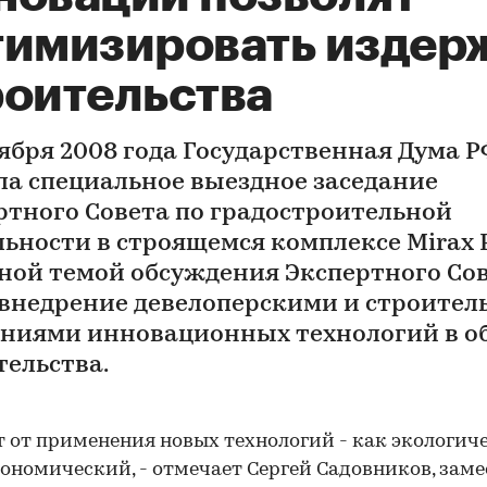
тимизировать издер
роительства
ября 2008 года Государственная Дума Р
ла специальное выездное заседание
ртного Совета по градостроительной
льности в строящемся комплексе Mirax P
ной темой обсуждения Экспертного Со
 внедрение девелоперскими и строите
ниями инновационных технологий в о
тельства.
 от применения новых технологий - как экологич
кономический, - отмечает Сергей Садовников, зам