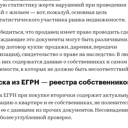
ую статистику жертв нарушений при проведении
й с жильем — вот, пожалуй, основная цель
татистического участника рынка недвижимости.
00:00
/
00:00
бедиться, что продавец имеет право проводить сд
рждающие это документы могут быть различными
р договор купли-продажи, дарения, передачи
изация), свидетельство о праве на наследство. В л
в них содержатся данные о собственниках и самом
мости, в которых не должно быть несоответствий
ка из ЕГРН — реестра собственнико
 ЕГРН при покупке вторички содержит актуальн
цию о квартире и ее собственниках, не поленитес
 ее с данными из прочих документов. Несовпаден
 более углубленной проверке.