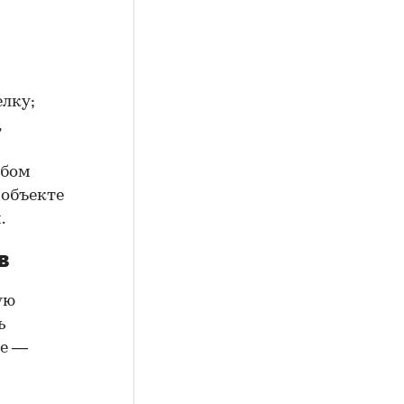
елку;
,
юбом
 объекте
.
в
ую
ь
ие —