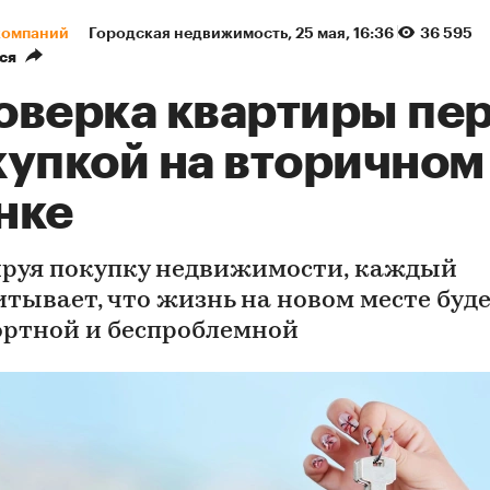
компаний
Городская недвижимость
⁠,
25 мая, 16:36
36 595
ся
оверка квартиры пе
купкой на вторичном
нке
руя покупку недвижимости, каждый
итывает, что жизнь на новом месте буд
ртной и беспроблемной