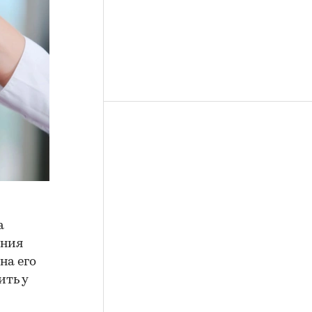
а
ения
на его
ить у