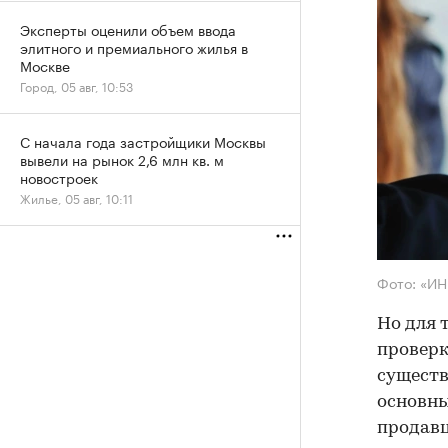
Эксперты оценили объем ввода
элитного и премиального жилья в
Москве
Город, 05 авг, 10:53
С начала года застройщики Москвы
вывели на рынок 2,6 млн кв. м
новостроек
Жилье, 05 авг, 10:11
Фото: «И
Но для 
проверк
существ
основны
продав