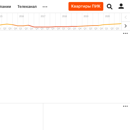
...
пании
Телеканал
ионеры
вания
личной валюты
(+88,39%)
Ozon ₽5 450
АФК «Система» ₽12
Купить
прогноз ПСБ к 29.07.27
прогноз БКС к 15.07