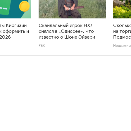
ты Киргизии
Скандальный игрок НХЛ
Сколько
ак оформить и
снялся в «Одиссее». Что
на торг
 2026
известно о Шоне Эйвери
Подмос
РБК
Недвижим