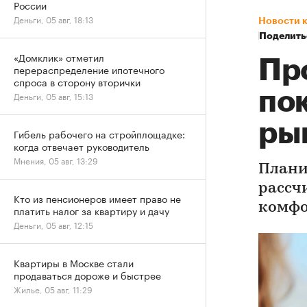
России
Деньги, 05 авг, 18:13
Новости 
Поделить
«Домклик» отметил
Пр
перераспределение ипотечного
спроса в сторону вторички
по
Деньги, 05 авг, 15:13
ры
Гибель рабочего на стройплощадке:
когда отвечает руководитель
Мнения, 05 авг, 13:29
Плани
рассч
Кто из пенсионеров имеет право не
комфо
платить налог за квартиру и дачу
Деньги, 05 авг, 12:15
Квартиры в Москве стали
продаваться дороже и быстрее
Жилье, 05 авг, 11:29