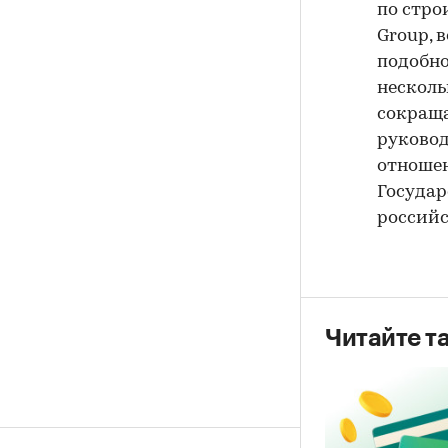
по стро
Group, 
подобно
несколь
сокраща
руковод
отношен
Государ
российс
Читайте т