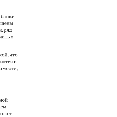
 банки
ращены
ы, ряд
мать о
ой, что
аются в
оимости,
зной
шем
 может