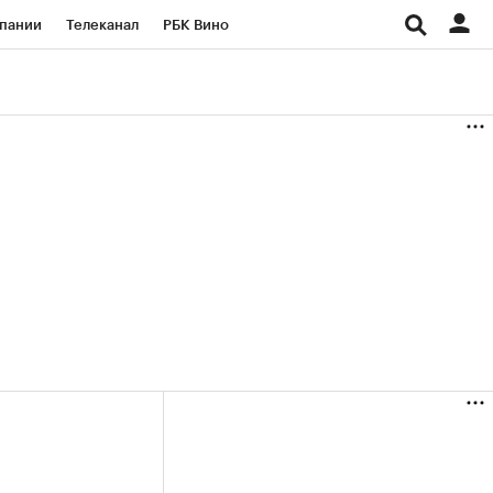
пании
Телеканал
РБК Вино
ациональные проекты
Город
аншизы
Газета
ка
Бизнес