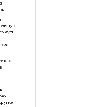
 в
я.
о,
аглянул
ть чуть
огое
т цен
в
ак
вах
другие