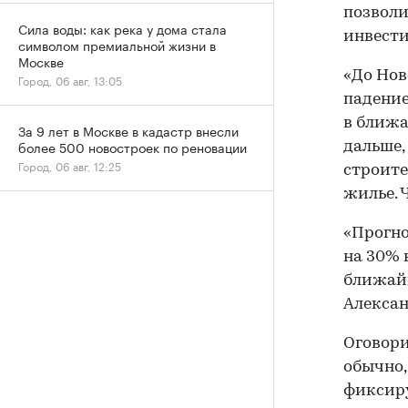
позволи
Сила воды: как река у дома стала
инвести
символом премиальной жизни в
Москве
«До Ново
Город, 06 авг, 13:05
падение
в ближа
За 9 лет в Москве в кадастр внесли
более 500 новостроек по реновации
дальше,
Город, 06 авг, 12:25
строите
жилье. 
«Прогно
на 30% 
ближайш
Алекса
Оговори
обычно,
фиксиру