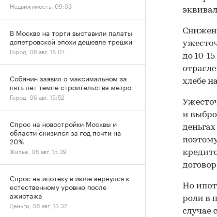
Недвижимость, 09:03
эквивал
Снижени
В Москве на торги выставили палаты
допетровской эпохи дешевле трешки
ужесточ
Город, 06 авг, 18:07
до 10-15
отрасле
Собянин заявил о максимальном за
хлебе н
пять лет темпе строительства метро
Город, 06 авг, 15:52
Ужесточ
и выбро
Спрос на новостройки Москвы и
деньгах
области снизился за год почти на
20%
поэтому
Жилье, 06 авг, 15:39
кредито
договор
Спрос на ипотеку в июле вернулся к
естественному уровню после
Но ипот
ажиотажа
роли в 
Деньги, 06 авг, 13:32
случае 