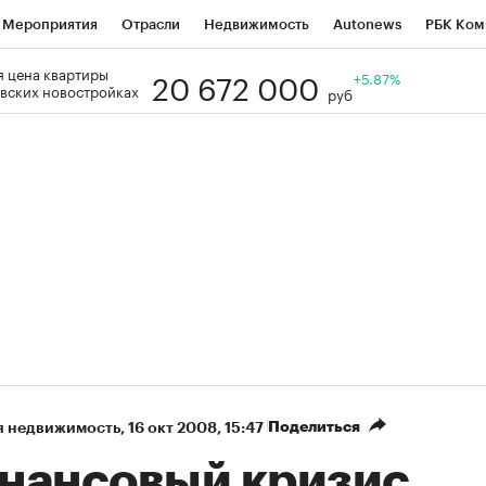
Мероприятия
Отрасли
Недвижимость
Autonews
РБК Ком
20 672 000
 цена квартиры
Образование
РБК Курсы
РБК Life
Тренды
+5.87%
Визионеры
Н
вских новостройках
руб
Дискуссионный клуб
Исследования
Кредитные рейтинги
Фр
Спецпроекты
Проверка контрагентов
Политика
Экономи
к наличной валюты
Поделиться
я недвижимость
⁠,
16 окт 2008, 15:47
нансовый кризис