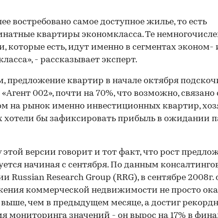
ее востребовано самое доступное жилье, то есть
натные квартиры экономкласса. Те немногочисл
, которые есть, идут именно в сегментах эконом- 
класса», - рассказывает эксперт.
, предложение квартир в начале октября подскочи
«Агент 002», почти на 70%, что возможно, связано 
м на рынок именно инвестиционных квартир, хоз
 хотели бы зафиксировать прибыль в ожидании 
у этой версии говорит и тот факт, что рост предло
ется начиная с сентября. По данным консалтинго
и Russian Research Group (RRG), в сентябре 2008г.
ения коммерческой недвижимости не просто ока
 выше, чем в предыдущем месяце, а достиг рекорд
мя мониторинга значений - он вырос на 17% в фин