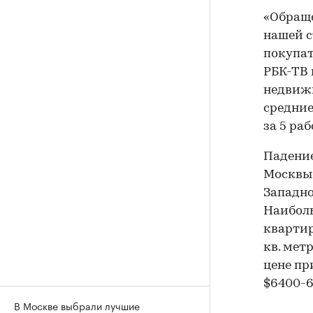
«Обраще
нашей с
покупат
РБК-ТВ 
недвижи
средние
за 5 ра
Падение
Москвы 
Западно
Наиболь
квартир
кв. мет
цене пр
$6400-6
В Москве выбрали лучшие