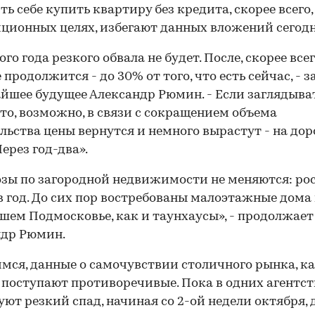
ть себе купить квартиру без кредита, скорее всего,
ционных целях, избегают данных вложений сегодн
го года резкого обвала не будет. После, скорее всег
 продолжится - до 30% от того, что есть сейчас, - з
йшее будущее Александр Рюмин. - Если заглядыва
 то, возможно, в связи с сокращением объема
льства цены вернутся и немного вырастут - на дор
Через год-два».
зы по загородной недвижимости не меняются: рос
в год. До сих пор востребованы малоэтажные дома 
ем Подмосковье, как и таунхаусы», - продолжает
ндр Рюмин.
мся, данные о самочувствии столичного рынка, к
 поступают противоречивые. Пока в одних агентст
ют резкий спад, начиная со 2-ой недели октября, 