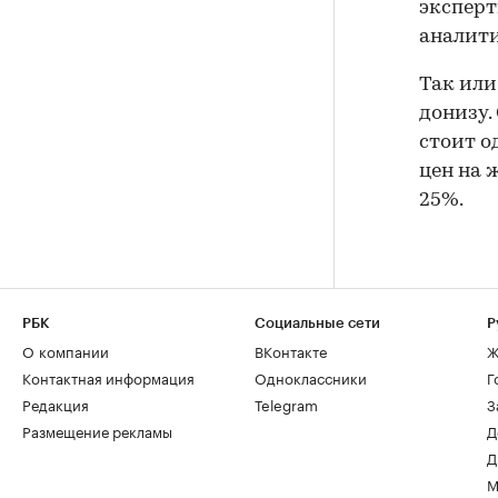
эксперт
аналити
Так или
донизу.
стоит о
цен на 
25%.
РБК
Социальные сети
Р
О компании
ВКонтакте
Ж
Контактная информация
Одноклассники
Г
Редакция
Telegram
З
Размещение рекламы
Д
Д
М