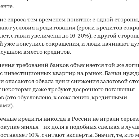
енте.
е спроса тем временем понятно: с одной стороны,
ают условия кредитования (сроки кредитов сок
 лет, ставки увеличены до 16-20%), с другой сторон
й уже консулись сокращения, и люди начинают ду
асущном вместо кредитов.
ения требований банков объясняется той же логик
с инвестиционных квартир на рынок. Банки нужд
 и опасаются обвала цен и снижения залоговой ст
 некоторые даже требуют досрочного погашения
в (это обусловлено, к сожалению, кредитными
ами).
ечные кредиты никогда в России не играли серье
покупке жилья - их доля в подобных сделках в луч
составляет 10%, считают эксперты. Значит, те, кто