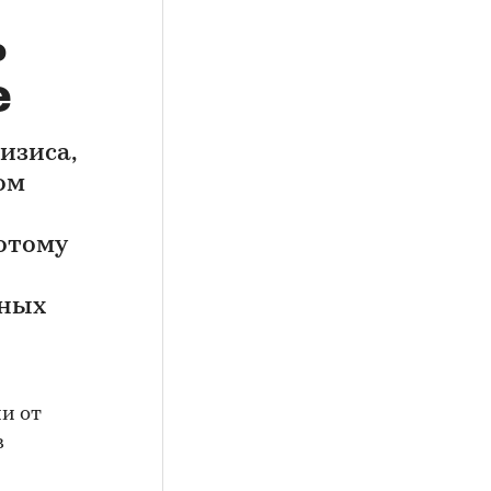
ь
е
изиса,
ом
отому
вных
и от
в