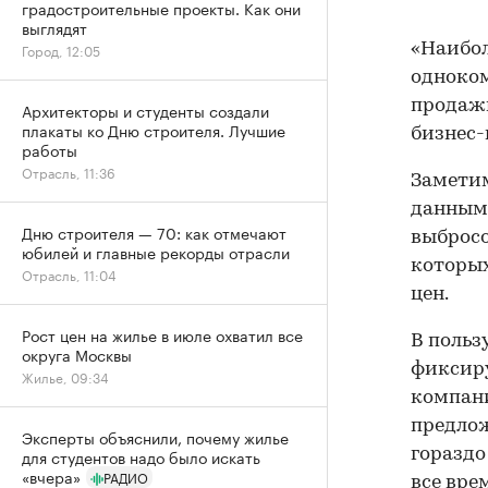
градостроительные проекты. Как они
выглядят
Город, 12:05
«Наибол
одноком
продажи
Архитекторы и студенты создали
плакаты ко Дню строителя. Лучшие
бизнес-
работы
Отрасль, 11:36
Заметим
данным 
Дню строителя — 70: как отмечают
выбросо
юбилей и главные рекорды отрасли
которых
Отрасль, 11:04
цен.
Рост цен на жилье в июле охватил все
В польз
округа Москвы
фиксиру
Жилье, 09:34
компани
предлож
Эксперты объяснили, почему жилье
для студентов надо было искать
гораздо
«вчера»
РАДИО
все вре