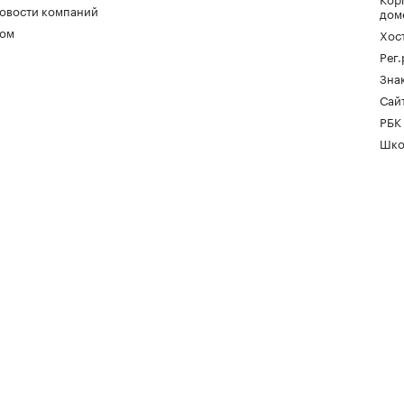
овости компаний
дом
ом
Хос
Рег
Зна
Сайт
РБК
Шко