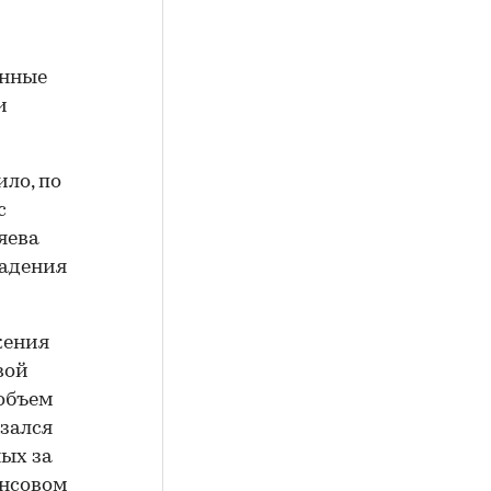
енные
и
ло, по
с
яева
падения
жения
вой
 объем
зался
ных за
ансовом