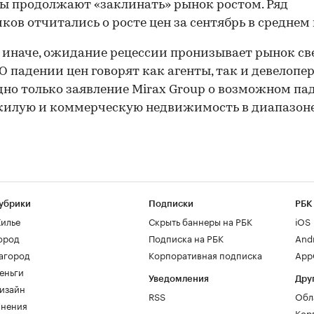
ы продолжают «заклинать» рынок ростом. Ряд
ков отчитались о росте цен за сентябрь в среднем 
 иначе, ожидание рецессии пронизывает рынок св
 О падении цен говорят как агенты, так и девелопер
дно только заявление Mirax Group о возможном па
жилую и коммерческую недвижимость в диапазоне
убрики
Подписки
РБК
илье
Скрыть баннеры на РБК
iOS
ород
Подписка на РБК
And
агород
Корпоративная подписка
AppG
еньги
Уведомления
Дру
изайн
RSS
Обл
нения
Кор