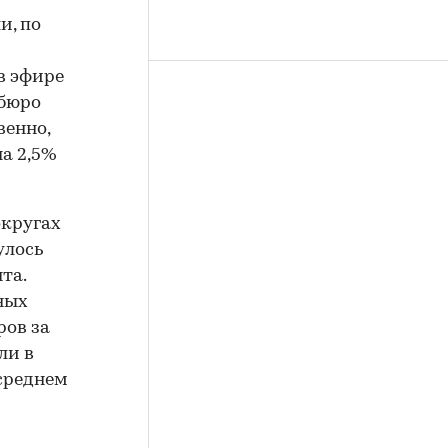
и, по
в эфире
 бюро
венно,
на 2,5%
округах
улось
та.
ных
ров за
ли в
 среднем