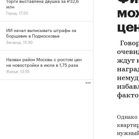
торги выставлена двушка за ₽32,6
млн
мо
Город, 17:20
це
ИИ начал выписывать штрафы за
борщевик в Подмосковье
Загород, 15:30
Говор
очеви
Назван район Москвы с ростом цен
ждут 
на новостройки в июле в 1,75 раза
награ
Жилье, 13:55
немуд
избав
факто
Однако 
квартир
нужный