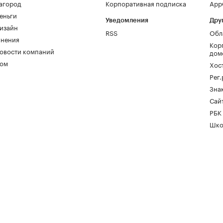
агород
Корпоративная подписка
AppG
еньги
Уведомления
Дру
изайн
RSS
Обл
нения
Кор
овости компаний
дом
ом
Хос
Рег
Зна
Сайт
РБК
Шко