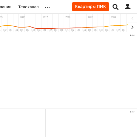
...
пании
Телеканал
ионеры
вания
личной валюты