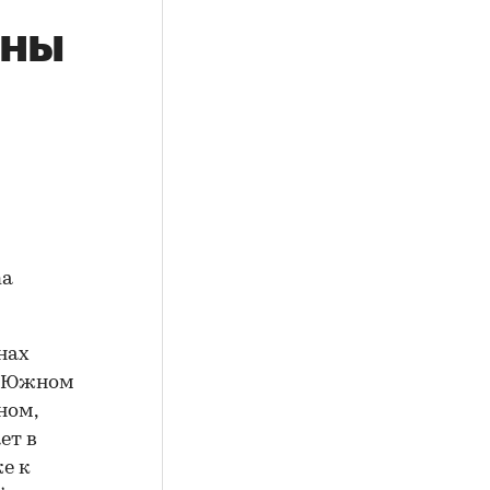
ены
ma
нах
и Южном
ном,
ет в
же к