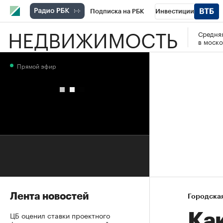
Подписка на РБК
Инвестиции
НЕДВИЖИМОСТЬ
Средняя
РБК Вино
Спорт
Школа управления
в моско
Национальные проекты
Город
Стил
Прямой эфир
Кредитные рейтинги
Франшизы
Га
Проверка контрагентов
Политика
Э
Лента новостей
Городска
ЦБ оценил ставки проектного
Ка