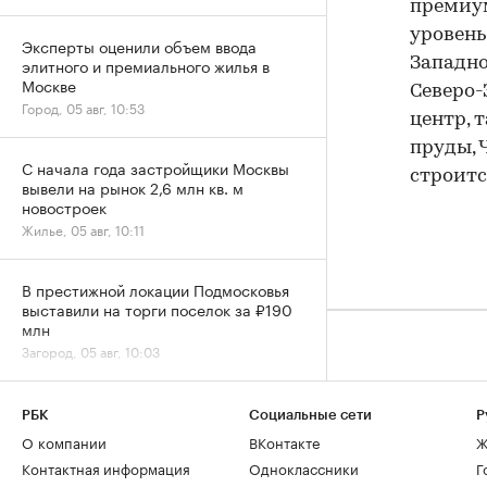
премиум
уровень
Эксперты оценили объем ввода
элитного и премиального жилья в
Западно
Москве
Северо-
Город, 05 авг, 10:53
центр, 
пруды, 
С начала года застройщики Москвы
строит
вывели на рынок 2,6 млн кв. м
новостроек
Жилье, 05 авг, 10:11
В престижной локации Подмосковья
выставили на торги поселок за ₽190
млн
Загород, 05 авг, 10:03
Назван район Москвы со снижением
РБК
Социальные сети
Р
цен на новостройки в июле почти на
О компании
ВКонтакте
Ж
10%
Контактная информация
Одноклассники
Г
Жилье, 05 авг, 10:00