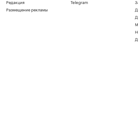
Редакция
Telegram
З
Размещение рекламы
Д
Путин утвердил новый расчет
Д
компенсации при изъятии жилья по
КРТ
М
Жилье, 04 авг, 20:32
Н
Д
Путин подписал закон о защите
жилищных прав семей
военнослужащих
Жилье, 04 авг, 19:34
Путин продлил срок регистрации
недвижимости в новых регионах
Жилье, 04 авг, 19:21
Путин подписал закон о продлении
гаражной амнистии на пять лет
Отрасль, 04 авг, 18:48