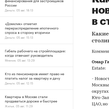
финансирования для застройщиков
России
но
Деньги, 05 авг, 18:13
в 
«Домклик» отметил
перераспределение ипотечного
спроса в сторону вторички
Какие
Деньги, 05 авг, 15:13
столи
Гибель рабочего на стройплощадке:
Коммен
когда отвечает руководитель
Мнения, 05 авг, 13:29
Омар Г
Estate:
Кто из пенсионеров имеет право не
платить налог за квартиру и дачу
- Новос
Деньги, 05 авг, 12:15
Москвы,
округах
Квартиры в Москве стали
Юго-Зап
продаваться дороже и быстрее
ЦАО, но
Жилье, 05 авг, 11:29