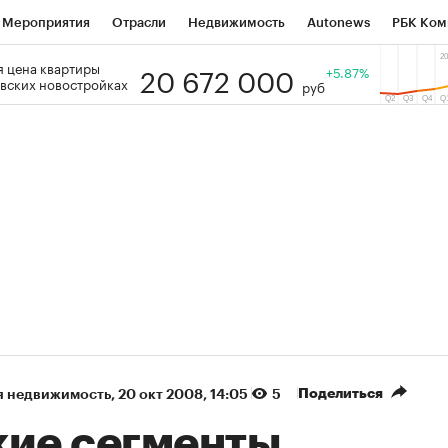
Мероприятия
Отрасли
Недвижимость
Autonews
РБК Ком
20 672 000
 цена квартиры
 РБК
РБК Образование
РБК Курсы
РБК Life
+5.87%
Тренды
Виз
вских новостройках
руб
ь
Крипто
РБК Бизнес-среда
Дискуссионный клуб
Исследо
зета
Спецпроекты СПб
Конференции СПб
Спецпроекты
кономика
Бизнес
Технологии и медиа
Финансы
Рынок на
Поделиться
я недвижимость
⁠,
20 окт 2008, 14:05
5
кие сегменты