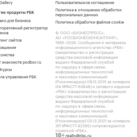
allery
Пользовательское соглашение
Политика в отношении обработки
гие продукты РБК
персональных данных
ако для бизнеса
Политика обработки файлов cookie
поративный регистратор
енов
© ООО «БИЗНЕСПРЕСС»,
АО «РОСБИЗНЕСКОНСАЛТИНГ»,
тинг сайтов
1995–2026
. Сообщения и материалы
.решения
информационного агентства «РБК»
(свидетельство о регистрации
комства
средства массовой информации
 знакомств podbor.ru
выдано Федеральной службой
по надзору в сфере связи,
 Курсы
информационных технологий
ла управления РБК
и массовых коммуникаций
(Роскомнадзор) 09.12.2015 за номером
ИА №ФС77-63848) и сетевого издания
«РБК» (свидетельство о регистрации
средства массовой информации
выдано Федеральной службой
по надзору в сфере связи,
информационных технологий
и массовых коммуникаций
(Роскомнадзор) 03.12.2021 за номером
ЭЛ №ФС77-82385) сопровождаются
пометкой «РБК».
realty@rbc.ru
18+