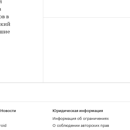
й
в
ов в
ский
ршие
 Новости
Юридическая информация
Информация об ограничениях
roid
О соблюдении авторских прав