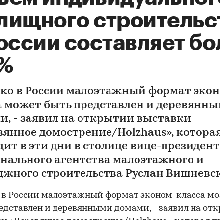
лищного строительс
оссии составляет бо
%
ко в России малоэтажный формат экон
а может быть представлен и деревянн
и, - заявил на открытии выставки
вянное домострение/Holzhaus», котора
дит в эти дни в столице вице-президент
нального агентства малоэтажного и
джного строительства Руслан Вишневс
 в России малоэтажный формат эконом-класса м
едставлен и деревянными домами, - заявил на от