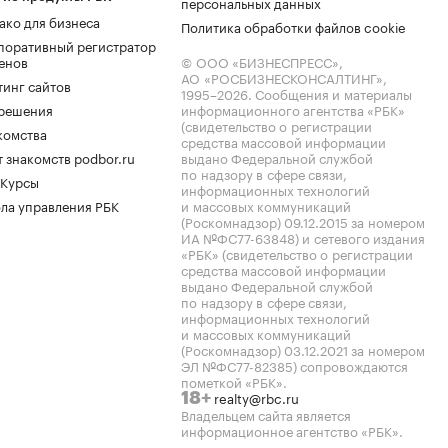
персональных данных
ако для бизнеса
Политика обработки файлов cookie
поративный регистратор
енов
© ООО «БИЗНЕСПРЕСС»,
АО «РОСБИЗНЕСКОНСАЛТИНГ»,
тинг сайтов
1995–2026
. Сообщения и материалы
.решения
информационного агентства «РБК»
(свидетельство о регистрации
комства
средства массовой информации
 знакомств podbor.ru
выдано Федеральной службой
по надзору в сфере связи,
 Курсы
информационных технологий
ла управления РБК
и массовых коммуникаций
(Роскомнадзор) 09.12.2015 за номером
ИА №ФС77-63848) и сетевого издания
«РБК» (свидетельство о регистрации
средства массовой информации
выдано Федеральной службой
по надзору в сфере связи,
информационных технологий
и массовых коммуникаций
(Роскомнадзор) 03.12.2021 за номером
ЭЛ №ФС77-82385) сопровождаются
пометкой «РБК».
realty@rbc.ru
18+
Владельцем сайта является
информационное агентство «РБК».