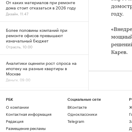
От каких материалов при ремонте
домостр
дома стоит отказаться в 2026 году
Дизайн, 11:47
году.
Более половины компаний при
«Внедре
ремонте офисов превышают
мощный
изначальный бюджет
решений
Отрасль, 10:00
Карев.
Аналитики оценили рост спроса на
ипотеку на разные квартиры в
Москве
Деньги, 09:00
Временное явление: в июле снижение
РБК
Социальные сети
Р
цен на жилье резко замедлилось
О компании
ВКонтакте
Ж
Жилье, 06:00
Контактная информация
Одноклассники
Г
Редакция
Telegram
З
ЦБ оценил ставки проектного
Размещение рекламы
Д
финансирования для застройщиков