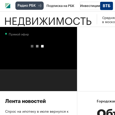
Подписка на РБК
Инвестиции
НЕДВИЖИМОСТЬ
Средняя
РБК Вино
Спорт
Школа управления
в моско
Национальные проекты
Город
Стил
Прямой эфир
Кредитные рейтинги
Франшизы
Га
Проверка контрагентов
Политика
Э
Лента новостей
Городска
Спрос на ипотеку в июле вернулся к
Об