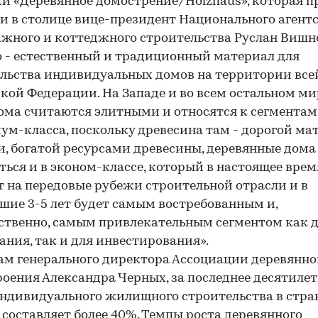
и «Деревянное домострение/Holzhaus», которая п
ни в столице вице-президент Национального агент
жного и коттеджного строительства Руслан Вишн
о - естественный и традиционный материал для
льства индивидуальных домов на территории все
кой Федерации. На Западе и во всем остальном ми
ома считаются элитными и относятся к сегментам
ум-класса, поскольку древесина там - дорогой ма
и, богатой ресурсами древесины, деревянные дома
ться и в эконом-классе, который в настоящее врем
 на передовые рубежи строительной отрасли и в
ие 3-5 лет будет самым востребованным и,
ственно, самым привлекательным сегментом как 
ния, так и для инвестирования».
ам генерального директора Ассоциации деревянно
оения Александра Черных, за последнее десятиле
ндивидуального жилищного строительства в стра
 составляет более 40%. Темпы роста деревянного