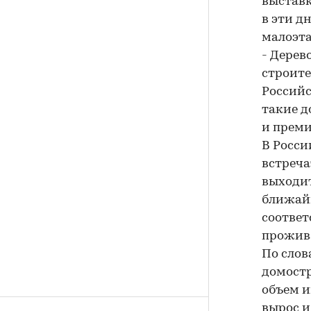
выставк
в эти д
малоэта
- Дерев
строите
Российс
такие д
и преми
В Росси
встреча
выходит
ближайш
соответ
прожива
По слов
домостр
объем и
вырос и