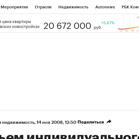
Мероприятия
Отрасли
Недвижимость
Autonews
РБК Ком
20 672 000
 цена квартиры
 РБК
РБК Образование
РБК Курсы
РБК Life
+5.87%
Тренды
Виз
вских новостройках
руб
ь
Крипто
РБК Бизнес-среда
Дискуссионный клуб
Исследо
зета
Спецпроекты СПб
Конференции СПб
Спецпроекты
кономика
Бизнес
Технологии и медиа
Финансы
Рынок на
Поделиться
я недвижимость
⁠,
14 ноя 2008, 12:50
ъем индивидуальног