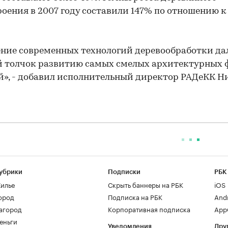
оения в 2007 году составили 147% по отношению к
ние современных технологий деревообработки да
 толчок развитию самых смелых архитектурных 
», - добавил исполнительный директор РАДеКК Н
убрики
Подписки
РБК
илье
Скрыть баннеры на РБК
iOS
ород
Подписка на РБК
And
агород
Корпоративная подписка
AppG
еньги
Уведомления
Дру