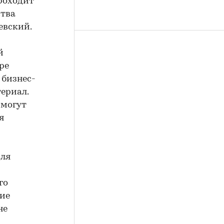
роходит
ства
евский.
й
ре
 бизнес-
териал.
 могут
я
для
го
тие
не