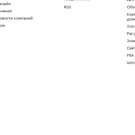
изайн
RSS
Обл
нения
Кор
овости компаний
дом
ом
Хос
Рег
Зна
Сайт
РБК
Шко