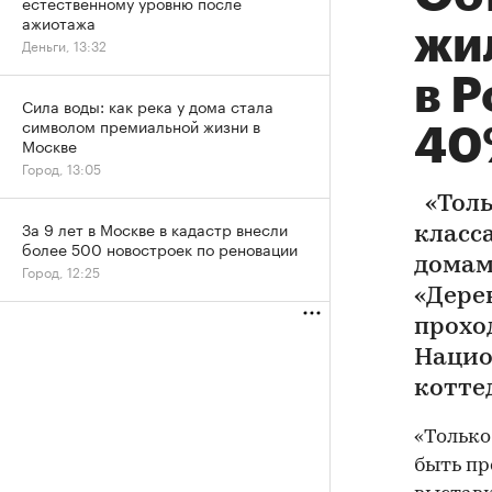
естественному уровню после
ажиотажа
жи
Деньги, 13:32
в Р
Сила воды: как река у дома стала
символом премиальной жизни в
40
Москве
Город, 13:05
«Толь
За 9 лет в Москве в кадастр внесли
класс
более 500 новостроек по реновации
домам
Город, 12:25
«Дере
прохо
Нацио
котте
«Только
быть пр