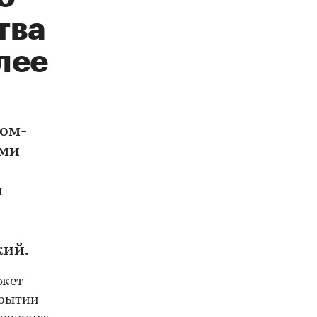
тва
лее
ом-
ыми
я
кий.
ожет
крытии