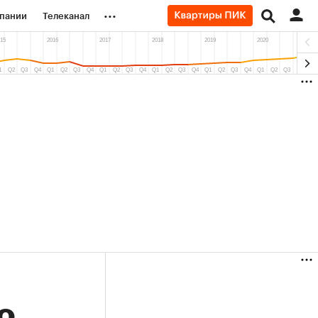
...
пании
Телеканал
ионеры
вания
личной валюты
о