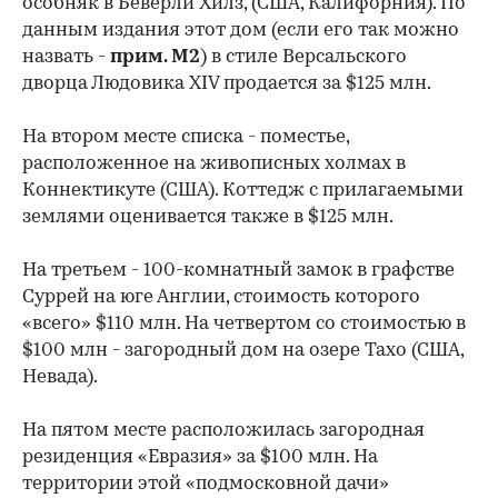
особняк в Беверли Хилз, (США, Калифорния). По
данным издания этот дом (если его так можно
назвать -
прим. М2
) в стиле Версальского
дворца Людовика XIV продается за $125 млн.
На втором месте списка - поместье,
расположенное на живописных холмах в
Коннектикуте (США). Коттедж с прилагаемыми
землями оценивается также в $125 млн.
На третьем - 100-комнатный замок в графстве
Суррей на юге Англии, стоимость которого
«всего» $110 млн. На четвертом со стоимостью в
$100 млн - загородный дом на озере Тахо (США,
Невада).
На пятом месте расположилась загородная
резиденция «Евразия» за $100 млн. На
территории этой «подмосковной дачи»