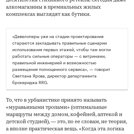
десятилетия стихийного ретейла. Сегодня даже
алкомагазины в премиальных жилых
комплексах выглядят как бутики.
«Девелоперы уже на стадии проектирования
стараются закладывать правильные сценарии
использования первых этажей, чтобы там могли
работать сильные операторы — с витринами,
правильной инженерией и возможностью
размещения полноценного сервиса», — говорит
Светлана Ярова, директор департамента
брокериджа RRG.
00:00
/
00:00
То, что в урбанистике принято называть
«муравьиными тропами» (оптимальные
маршруты между домом, кофейней, аптекой и
детской студией), — это, по ее словам, не теория,
а вполне практическая вещь. «Когда эта логика