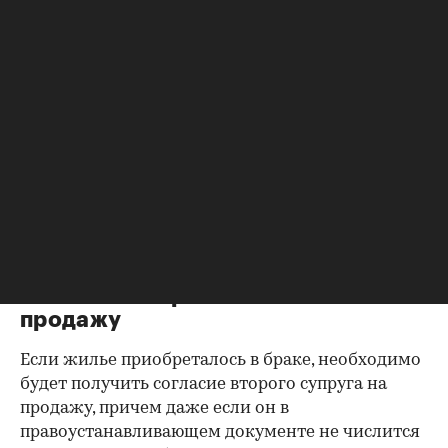
актуальную информацию о квартире и ее
собственниках, не поленитесь сверить ее с
данными из прочих документов.
Несовпадение — повод к более углубленной
проверке.
Как отмечают в «ИНКОМ-Недвижимости», если в
выписке имеются сведения об обременениях на
квартиру (ипотека, арест и т.д.), следует
запросить у продавца дополнительные
документы, например о выплате ипотеки, чтобы
убедиться в отсутствии препятствий к сделке.
Согласие второй половины на
продажу
Если жилье приобреталось в браке, необходимо
будет получить согласие второго супруга на
продажу, причем даже если он в
правоустанавливающем документе не числится