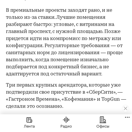
В премиальные проекты заходят рано, и не
только из-за ставки. Лучшие помещения
разбирают быстро: угловые, с витринами на
главный проспект, с нужной площадью. Позже
придется идти на компромисс по метражу или
конфигурации. Регуляторные требования — от
санитарных норм до лицензирования — проще
выполнить, когда помещение изначально
подбирается под конкретный бизнес, а не
адаптируется под остаточный вариант.
Три первых крупных арендатора, которые уже
подтвердили свое присутствие в «СберСити», —
«Гастроном Времена», «Кофемания» и TopGun —
сделали это осознанно.
«Экономически открыться через два года было бы
Лента
Радио
Офисы
проще и приятнее. Но мы готовы принять эти риски