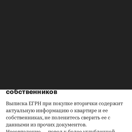
недвижимости.
Важно убедиться, что продавец имеет право
проводить сделку; подтверждающие это
документы могут быть различными, например
договор купли-продажи, дарения, передачи
(приватизация), свидетельство о праве на
наследство. В любом случае в них содержатся
данные о собственниках и самом объекте
недвижимости, в которых не должно быть
несоответствий.
Выписка из ЕГРН — реестра
собственников
Выписка ЕГРН при покупке вторички содержит
актуальную информацию о квартире и ее
собственниках, не поленитесь сверить ее с
данными из прочих документов.