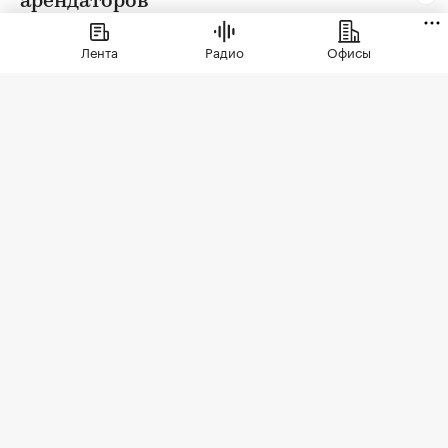
арендаторов
Лента
Радио
Офисы
Фото: СберСити
Советский гастроном был особым миром:
отдельно стоящее здание с центральным
входом, высокими потолками, отделами с
мясом, молоком и бакалеей. В 90-е эта система
распалась. Палатки, ларьки, кафешки, магазины