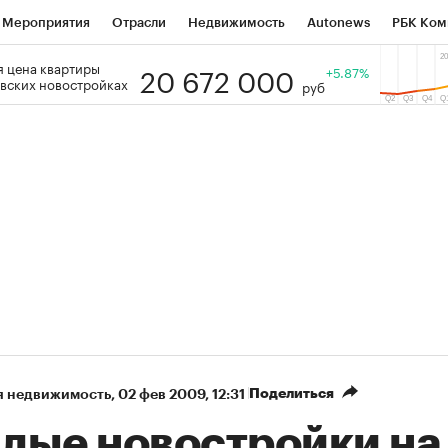
Мероприятия
Отрасли
Недвижимость
Autonews
РБК Ком
20 672 000
 цена квартиры
 РБК
РБК Образование
РБК Курсы
РБК Life
+5.87%
Тренды
Виз
вских новостройках
руб
ь
Крипто
РБК Бизнес-среда
Дискуссионный клуб
Исследо
зета
Спецпроекты СПб
Конференции СПб
Спецпроекты
кономика
Бизнес
Технологии и медиа
Финансы
Рынок на
Поделиться
я недвижимость
⁠,
02 фев 2009, 12:31
лые новостройки на