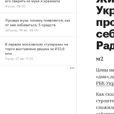
его сварить из муки и крахмала
Жилье, 09:00
Ук
пр
Луковая муха: почему появляется, как
от нее избавиться, 5 средств
Загород, 08 авг, 09:00
се
Ра
В первом московском «тучерезе» на
торги выставлена двушка за ₽32,6
млн
Город, 07 авг, 17:20
м2
Цены н
«дна», 
РБК-Ук
Как ска
строите
сложила