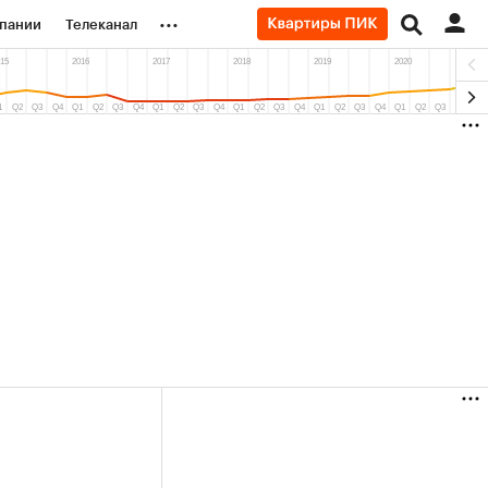
...
пании
Телеканал
ионеры
вания
личной валюты