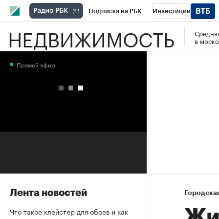
Подписка на РБК
Инвестиции
НЕДВИЖИМОСТЬ
Средняя
РБК Вино
Спорт
Школа управления
в моско
Национальные проекты
Город
Стил
Прямой эфир
Кредитные рейтинги
Франшизы
Га
Проверка контрагентов
Политика
Э
Лента новостей
Городска
Что такое клейстер для обоев и как
Жи