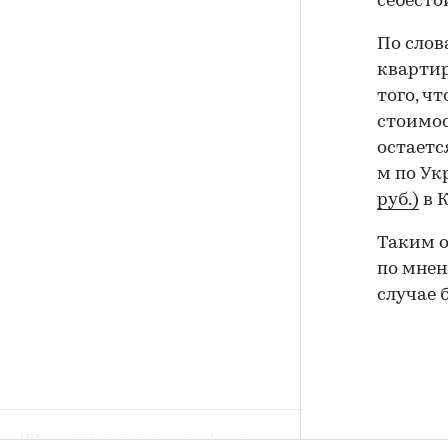
себесто
По слов
кварти
того, ч
стоимос
остаетс
м по Укр
руб.)
в К
Таким о
по мнен
случае 
ИИ начал выписывать штрафы за