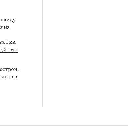
 ввиду
я из
а 1 кв.
0, 5 тыс.
острои,
олько в