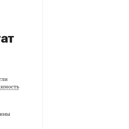
ат
гли
имость
аины