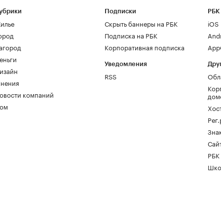
убрики
Подписки
РБК
илье
Скрыть баннеры на РБК
iOS
ород
Подписка на РБК
And
агород
Корпоративная подписка
AppG
еньги
Уведомления
Дру
изайн
RSS
Обл
нения
Кор
овости компаний
дом
ом
Хос
Рег
Зна
Сайт
РБК
Шко