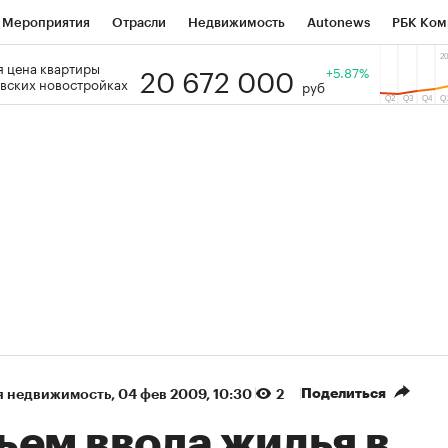
Мероприятия
Отрасли
Недвижимость
Autonews
РБК Ком
20 672 000
 цена квартиры
 РБК
РБК Образование
РБК Курсы
РБК Life
+5.87%
Тренды
Виз
вских новостройках
руб
ь
Крипто
РБК Бизнес-среда
Дискуссионный клуб
Исследо
зета
Спецпроекты СПб
Конференции СПб
Спецпроекты
кономика
Бизнес
Технологии и медиа
Финансы
Рынок на
Поделиться
я недвижимость
⁠,
04 фев 2009, 10:30
2
ъем ввода жилья в