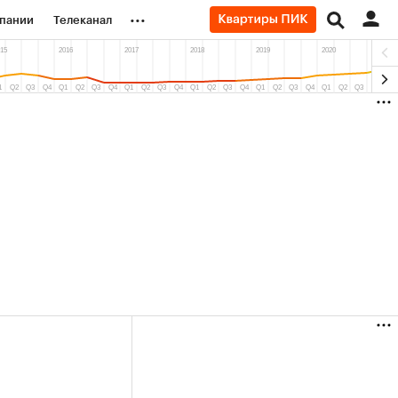
...
пании
Телеканал
ионеры
вания
личной валюты