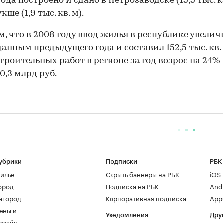
ода построено и сдано в Петрозаводске (15,5 тыс. кв
ше (1,9 тыс. кв. м).
, что в 2008 году ввод жилья в республике увелич
 данным предыдущего года и составил 152,5 тыс. кв. 
троительных работ в регионе за год возрос на 24%
0,3 млрд руб.
убрики
Подписки
РБК
илье
Скрыть баннеры на РБК
iOS
ород
Подписка на РБК
And
агород
Корпоративная подписка
AppG
еньги
Уведомления
Дру
изайн