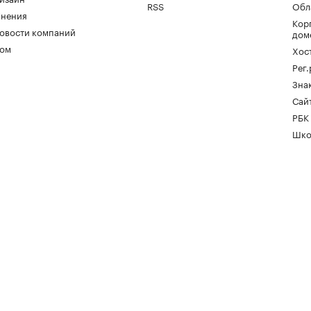
RSS
Обл
нения
Кор
овости компаний
дом
ом
Хос
Рег
Зна
Сайт
РБК
Шко