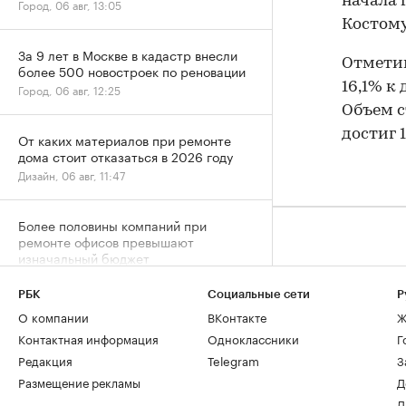
начала г
Город, 06 авг, 13:05
Костомук
За 9 лет в Москве в кадастр внесли
Отметим
более 500 новостроек по реновации
16,1% к
Город, 06 авг, 12:25
Объем с
достиг 1
От каких материалов при ремонте
дома стоит отказаться в 2026 году
Дизайн, 06 авг, 11:47
Более половины компаний при
ремонте офисов превышают
изначальный бюджет
Отрасль, 06 авг, 10:00
РБК
Социальные сети
Р
О компании
ВКонтакте
Ж
Аналитики оценили рост спроса на
Контактная информация
Одноклассники
Г
ипотеку на разные квартиры в
Москве
Редакция
Telegram
З
Деньги, 06 авг, 09:00
Размещение рекламы
Д
Д