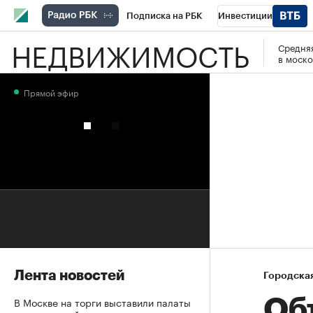
Подписка на РБК
Инвестиции
НЕДВИЖИМОСТЬ
Средняя
РБК Вино
Спорт
Школа управления
в моско
Национальные проекты
Город
Стил
Прямой эфир
Кредитные рейтинги
Франшизы
Га
Проверка контрагентов
Политика
Э
Лента новостей
Городска
В Москве на торги выставили палаты
Об