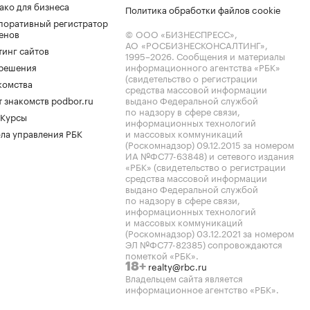
ако для бизнеса
Политика обработки файлов cookie
поративный регистратор
енов
© ООО «БИЗНЕСПРЕСС»,
АО «РОСБИЗНЕСКОНСАЛТИНГ»,
тинг сайтов
1995–2026
. Сообщения и материалы
.решения
информационного агентства «РБК»
(свидетельство о регистрации
комства
средства массовой информации
 знакомств podbor.ru
выдано Федеральной службой
по надзору в сфере связи,
 Курсы
информационных технологий
ла управления РБК
и массовых коммуникаций
(Роскомнадзор) 09.12.2015 за номером
ИА №ФС77-63848) и сетевого издания
«РБК» (свидетельство о регистрации
средства массовой информации
выдано Федеральной службой
по надзору в сфере связи,
информационных технологий
и массовых коммуникаций
(Роскомнадзор) 03.12.2021 за номером
ЭЛ №ФС77-82385) сопровождаются
пометкой «РБК».
realty@rbc.ru
18+
Владельцем сайта является
информационное агентство «РБК».