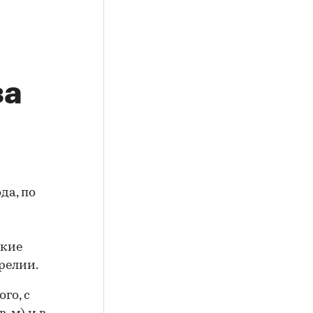
за
да, по
акие
релии.
го, с