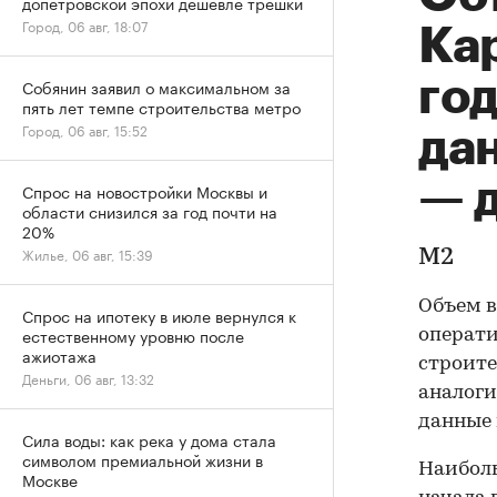
допетровской эпохи дешевле трешки
Город, 06 авг, 18:07
Ка
го
Собянин заявил о максимальном за
пять лет темпе строительства метро
Город, 06 авг, 15:52
дан
— д
Спрос на новостройки Москвы и
области снизился за год почти на
20%
Жилье, 06 авг, 15:39
М2
Объем в
Спрос на ипотеку в июле вернулся к
естественному уровню после
операт
ажиотажа
строите
Деньги, 06 авг, 13:32
аналоги
данные 
Сила воды: как река у дома стала
символом премиальной жизни в
Наиболь
Москве