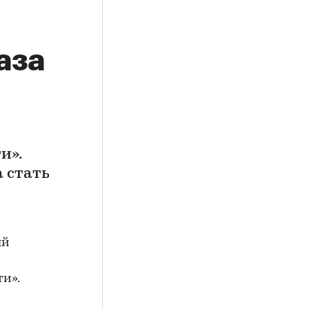
аза
и».
 стать
ый
и».