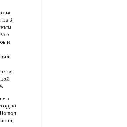
ания
 на 3
упным
PA с
ов и
нцию
ается
мной
е.
сь в
оторую
 Но под
ашни,