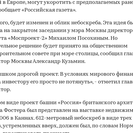
 в Европе, могут укоротить с предполагаемых ране
сообщает «Российская газета».
ого, будет изменен и облик небоскреба. Эта идея б
а на закрытом заседании у мэра Москвы директо
ута «Моспроект-2» Михаилом Посохиным. Но
ельное решение будет принято на общественном
роительном совете при мэре столицы, сообщил гл
тор Москвы Александр Кузьмин.
ишком дорогой проект. В условиях мирового финан
 инвестору его просто не потянуть», - отметил гла
тор.
ом виде проект башни «Россия» британского архи
 Фостера был представлен на выставке недвижи
006 в Каннах. 612-метровый небоскреб в виде трех
, устремленных вверх, должен был, по словам Нор