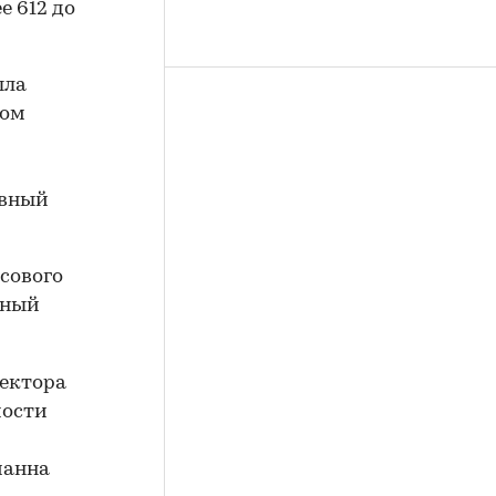
е 612 до
ыла
ром
авный
сового
вный
тектора
мости
манна