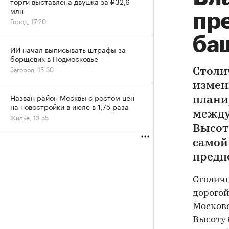
торги выставлена двушка за ₽32,6
млн
пр
Город, 17:20
баш
ИИ начал выписывать штрафы за
борщевик в Подмосковье
Загород, 15:30
Столи
измен
Назван район Москвы с ростом цен
плани
на новостройки в июле в 1,75 раза
между
Жилье, 13:55
Высот
самой
предп
Столичн
дорогой
Московс
Высоту 