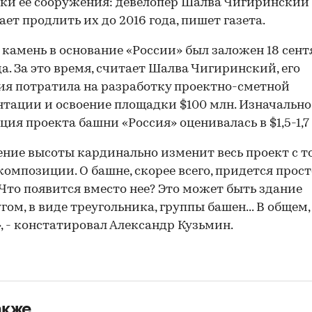
оки ее сооружения: девелопер Шалва Чигиринский
ает продлить их до 2016 года, пишет газета.
камень в основание «России» был заложен 18 сент
да. За это время, считает Шалва Чигиринский, его
я потратила на разработку проектно-сметной
тации и освоение площадки $100 млн. Изначально
ция проекта башни «Россия» оценивалась в $1,5-1,7
ние высоты кардинально изменит весь проект с т
композиции. О башне, скорее всего, придется прост
 Что появится вместо нее? Это может быть здание
гом, в виде треугольника, группы башен... В общем
, - констатировал Александр Кузьмин.
акже