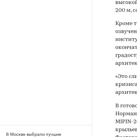
высокой
200 м, 
Кроме т
озвучен
инстит
окончат
градост
архитек
«Это сл
кризиса
архитек
В готов
Нормана
MIPIN-2
крыльев
В Москве выбрали лучшие