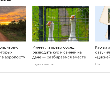
рпризов»:
Имеет ли право сосед
Кто из 
которых
разводить кур и свиней на
озвучил
 в аэропорту
даче — разбираемся вместе
«Дисне
Недвижимость
Life