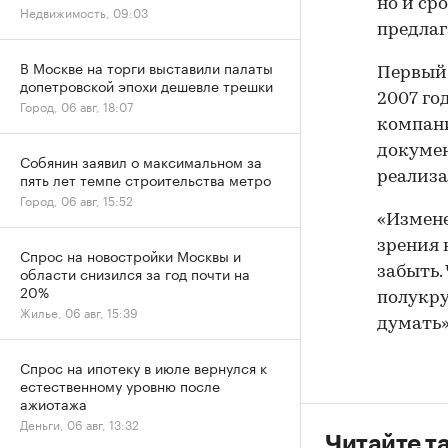
но и ср
Недвижимость, 09:03
предлаг
В Москве на торги выставили палаты
Первый 
допетровской эпохи дешевле трешки
2007 го
Город, 06 авг, 18:07
компани
докумен
Собянин заявил о максимальном за
пять лет темпе строительства метро
реализа
Город, 06 авг, 15:52
«Измене
зрения 
Спрос на новостройки Москвы и
области снизился за год почти на
забыть.
20%
полукру
Жилье, 06 авг, 15:39
думать»
Спрос на ипотеку в июле вернулся к
естественному уровню после
ажиотажа
Деньги, 06 авг, 13:32
Читайте т