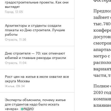
Фостера
градостроительные проекты. Как они
выглядят
Город, 12:05
Предпол
займет 
тыс. 74
Архитекторы и студенты создали
плакаты ко Дню строителя. Лучшие
конфере
работы
досугов
Отрасль, 11:36
смотров
апартам
Дню строителя — 70: как отмечают
метро с
юбилей и главные рекорды отрасли
Отрасль, 11:04
располо
вариант
Рост цен на жилье в июле охватил все
части, 
округа Москвы
Жилье, 09:34
Полное 
2010 го
Эксперты объяснили, почему жилье
компани
для студентов надо было искать
влияние
«вчера»
РАДИО