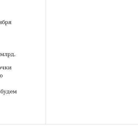
ября
 млрд.
очки
о
, будем