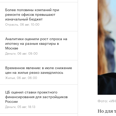
Более половины компаний при
ремонте офисов превышают
изначальный бюджет
Отрасль, 06 авг, 10:00
Аналитики оценили рост спроса на
ипотеку на разные квартиры в
Москве
Деньги, 06 авг, 09:00
Временное явление: в июле снижение
цен на жилье резко замедлилось
Жилье, 06 авг, 06:00
ЦБ оценил ставки проектного
финансирования для застройщиков
Фото: «И
России
Деньги, 05 авг, 18:13
Но для 