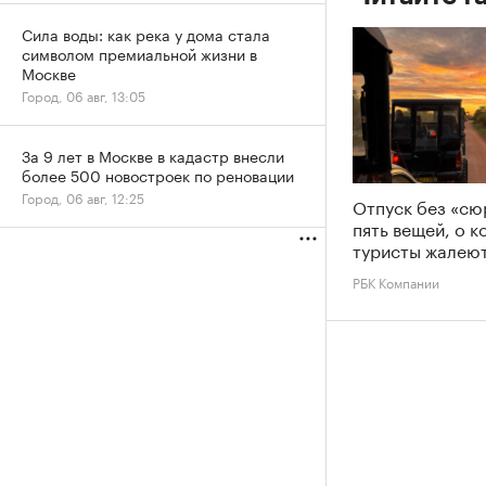
Сила воды: как река у дома стала
символом премиальной жизни в
Москве
Город, 06 авг, 13:05
За 9 лет в Москве в кадастр внесли
более 500 новостроек по реновации
Город, 06 авг, 12:25
Отпуск без «сю
пять вещей, о 
туристы жалеют
РБК Компании