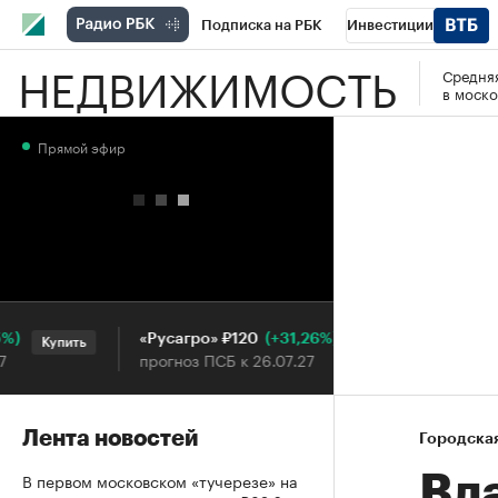
Подписка на РБК
Инвестиции
НЕДВИЖИМОСТЬ
Средняя
РБК Вино
Спорт
Школа управления
в моско
Национальные проекты
Город
Стил
Прямой эфир
Кредитные рейтинги
Франшизы
Га
Проверка контрагентов
Политика
Э
(+31,26%)
«Русагро» ₽120
Ozon ₽5
Купить
Купить
прогноз ПСБ к 26.07.27
прогноз 
Лента новостей
Городска
В первом московском «тучерезе» на
Вл