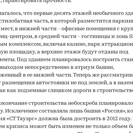
, гарантировать прочность.
агалось, что первые десять этажей необычного зд
стилобатная часть, в которой разместится паркинг
0 мест, в нижней части - офисные помещения с кр
нц-центром, в средней части - гостиницы и зона S
ым комплексом, включая казино, парк аттракцион
ую площадку, а верхние этажи будут отданы под
00:00
/
00:00
енты. Под зданием планировалось построить ста
 выходом непосредственно в атриум башни,
женный в ее нижней части. Теперь же рассматрив
 размещения автостоянки не под землей, а в назе
так как подземные слишком дороги в строительств
окончание строительства небоскреба планировало
ду. Исключение составляла лишь башня «Россия», к
я «СТ Тауэрс» должна была достроить в 2012 году.
м кризиса может быть изменен не только объем б