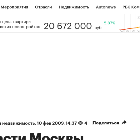
Мероприятия
Отрасли
Недвижимость
Autonews
РБК Ком
20 672 000
 цена квартиры
 РБК
РБК Образование
РБК Курсы
РБК Life
+5.87%
Тренды
Виз
вских новостройках
руб
ь
Крипто
РБК Бизнес-среда
Дискуссионный клуб
Исследо
зета
Спецпроекты СПб
Конференции СПб
Спецпроекты
кономика
Бизнес
Технологии и медиа
Финансы
Рынок на
(+89,24%)
(+33,51%)
 450
АФК «Система» ₽12
Купить
Ку
ПСБ к 29.07.27
прогноз БКС к 15.07.27
Поделиться
я недвижимость
⁠,
10 фев 2009, 14:37
4
асти Москвы