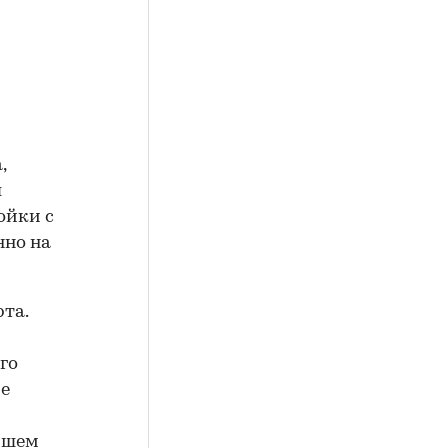
,
л
ойки с
нно на
та.
го
ие
йшем