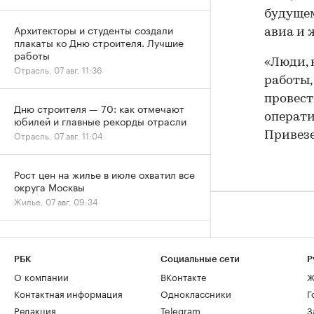
будущем
Архитекторы и студенты создали
авиа и 
плакаты ко Дню строителя. Лучшие
работы
«Люди, 
Отрасль, 07 авг, 11:36
работы,
провест
Дню строителя — 70: как отмечают
операти
юбилей и главные рекорды отрасли
Отрасль, 07 авг, 11:04
Привезе
Рост цен на жилье в июле охватил все
округа Москвы
Жилье, 07 авг, 09:34
Эксперты объяснили, почему жилье
для студентов надо было искать
РБК
Социальные сети
Р
«вчера»
РАДИО
О компании
ВКонтакте
Ж
Недвижимость, 07 авг, 09:03
Контактная информация
Одноклассники
Г
Редакция
Telegram
З