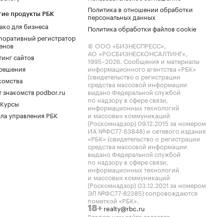
Политика в отношении обработки
гие продукты РБК
персональных данных
ако для бизнеса
Политика обработки файлов cookie
поративный регистратор
енов
© ООО «БИЗНЕСПРЕСС»,
АО «РОСБИЗНЕСКОНСАЛТИНГ»,
тинг сайтов
1995–2026
. Сообщения и материалы
.решения
информационного агентства «РБК»
(свидетельство о регистрации
комства
средства массовой информации
 знакомств podbor.ru
выдано Федеральной службой
по надзору в сфере связи,
 Курсы
информационных технологий
ла управления РБК
и массовых коммуникаций
(Роскомнадзор) 09.12.2015 за номером
ИА №ФС77-63848) и сетевого издания
«РБК» (свидетельство о регистрации
средства массовой информации
выдано Федеральной службой
по надзору в сфере связи,
информационных технологий
и массовых коммуникаций
(Роскомнадзор) 03.12.2021 за номером
ЭЛ №ФС77-82385) сопровождаются
пометкой «РБК».
realty@rbc.ru
18+
Владельцем сайта является