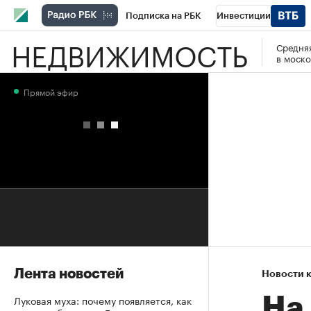
Подписка на РБК
Инвестиции
НЕДВИЖИМОСТЬ
Средняя
РБК Вино
Спорт
Школа управления
в моско
Национальные проекты
Город
Стил
Прямой эфир
Кредитные рейтинги
Франшизы
Га
Проверка контрагентов
Политика
Э
Лента новостей
Новости 
Луковая муха: почему появляется, как
На