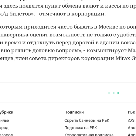
 здесь появятся пункт обмена валют и кассы по 
ж/д билетов», - отмечают в корпорации.
которым приходится часто бывать в Москве по во
 наверняка оценят возможность не только с удобс
и время и отдохнуть перед дорогой в здании вокзал
вно решить деловые вопросы», - комментирует М
нцев, член совета директоров корпорации Mirax G
убрики
Подписки
РБК
илье
Скрыть баннеры на РБК
iOS
ород
Подписка на РБК
And
агород
Корпоративная подписка
AppG