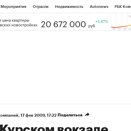
Мероприятия
Отрасли
Недвижимость
Autonews
РБК Ком
20 672 000
 цена квартиры
 РБК
РБК Образование
РБК Курсы
РБК Life
+5.87%
Тренды
Виз
вских новостройках
руб
ь
Крипто
РБК Бизнес-среда
Дискуссионный клуб
Исследо
зета
Спецпроекты СПб
Конференции СПб
Спецпроекты
кономика
Бизнес
Технологии и медиа
Финансы
Рынок на
Поделиться
компаний
⁠,
17 фев 2009, 17:22
 Курском вокзале