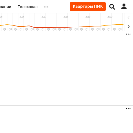
...
пании
Телеканал
ионеры
вания
личной валюты