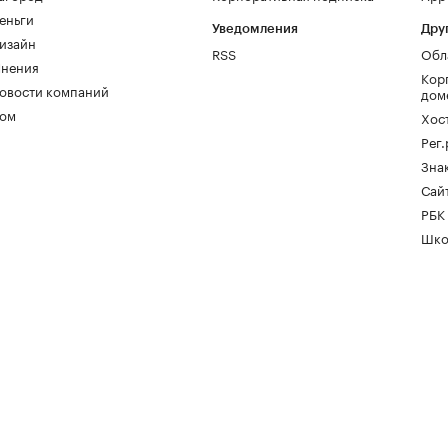
еньги
Уведомления
Дру
изайн
RSS
Обл
нения
Кор
овости компаний
дом
ом
Хос
Рег
Зна
Сайт
РБК
Шко