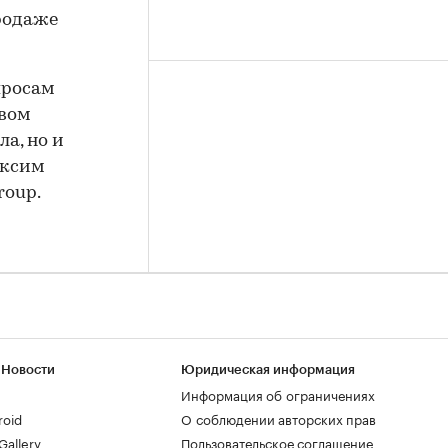
продаже
просам
твом
а, но и
аксим
roup.
 Новости
Юридическая информация
Информация об ограничениях
roid
О соблюдении авторских прав
allery
Пользовательское соглашение