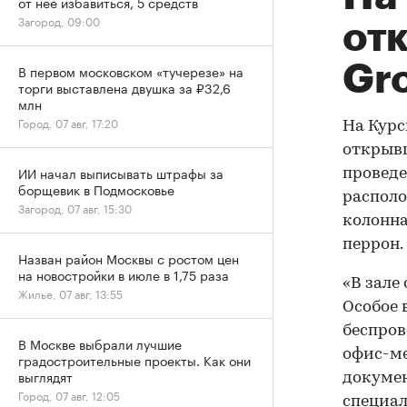
от нее избавиться, 5 средств
Загород, 09:00
отк
Gr
В первом московском «тучерезе» на
торги выставлена двушка за ₽32,6
млн
Город, 07 авг, 17:20
На Курс
открывш
ИИ начал выписывать штрафы за
проведе
борщевик в Подмосковье
располо
Загород, 07 авг, 15:30
колонна
перрон.
Назван район Москвы с ростом цен
на новостройки в июле в 1,75 раза
«В зале
Жилье, 07 авг, 13:55
Особое 
беспров
В Москве выбрали лучшие
офис-ме
градостроительные проекты. Как они
выглядят
докумен
Город, 07 авг, 12:05
специал