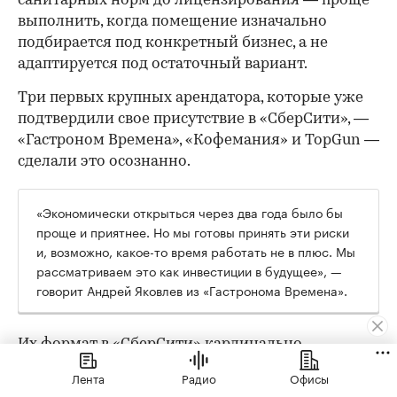
санитарных норм до лицензирования — проще
выполнить, когда помещение изначально
подбирается под конкретный бизнес, а не
адаптируется под остаточный вариант.
Три первых крупных арендатора, которые уже
подтвердили свое присутствие в «СберСити», —
«Гастроном Времена», «Кофемания» и TopGun —
сделали это осознанно.
«Экономически открыться через два года было бы
проще и приятнее. Но мы готовы принять эти риски
и, возможно, какое-то время работать не в плюс. Мы
рассматриваем это как инвестиции в будущее», —
говорит Андрей Яковлев из «Гастронома Времена».
Их формат в «СберСити» кардинально
отличается от флагманского: там 2000 кв. м и
Лента
Радио
Офисы
трафик с проездной трассы, здесь — 170 кв. м и