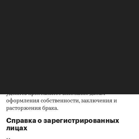
квартиру (ипотека, арест и т.д.), следует
запросить у продавца дополнительные
документы, например о выплате ипотеки, чтобы
убедиться в отсутствии препятствий к сделке.
Согласие второй половины на
продажу
Если жилье приобреталось в браке, необходимо
будет получить согласие второго супруга на
продажу, причем даже если он в
правоустанавливающем документе не числится
владельцем или брак уже расторгнут. Следует
уделить пристальное внимание датам
оформления собственности, заключения и
расторжения брака.
Справка о зарегистрированных
лицах