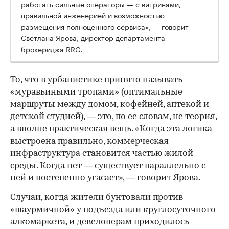
работать сильные операторы — с витринами,
правильной инженерией и возможностью
размещения полноценного сервиса», — говорит
Светлана Ярова, директор департамента
брокериджа RRG.
00:00
/
00:00
То, что в урбанистике принято называть
«муравьиными тропами» (оптимальные
маршруты между домом, кофейней, аптекой и
детской студией), — это, по ее словам, не теория,
а вполне практическая вещь. «Когда эта логика
выстроена правильно, коммерческая
инфраструктура становится частью жилой
среды. Когда нет — существует параллельно с
ней и постепенно угасает», — говорит Ярова.
Случаи, когда жители бунтовали против
«шаурмичной» у подъезда или круглосуточного
алкомаркета, и девелоперам приходилось