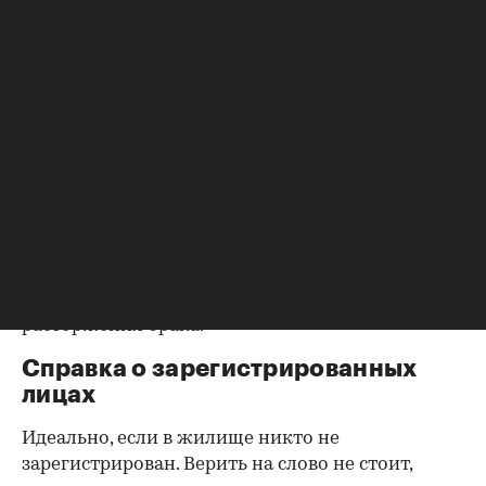
документы, например о выплате ипотеки, чтобы
убедиться в отсутствии препятствий к сделке.
Согласие второй половины на
продажу
Если жилье приобреталось в браке, необходимо
будет получить согласие второго супруга на
продажу, причем даже если он в
правоустанавливающем документе не числится
владельцем или брак уже расторгнут. Следует
уделить пристальное внимание датам
оформления собственности, заключения и
расторжения брака.
Справка о зарегистрированных
лицах
Идеально, если в жилище никто не
зарегистрирован. Верить на слово не стоит,