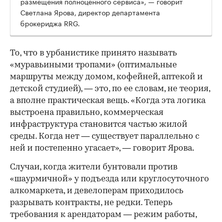
размещения полноценного сервиса», — говорит
Светлана Ярова, директор департамента
брокериджа RRG.
00:00
/
00:00
То, что в урбанистике принято называть
«муравьиными тропами» (оптимальные
маршруты между домом, кофейней, аптекой и
детской студией), — это, по ее словам, не теория,
а вполне практическая вещь. «Когда эта логика
выстроена правильно, коммерческая
инфраструктура становится частью жилой
среды. Когда нет — существует параллельно с
ней и постепенно угасает», — говорит Ярова.
Случаи, когда жители бунтовали против
«шаурмичной» у подъезда или круглосуточного
алкомаркета, и девелоперам приходилось
разрывать контракты, не редки. Теперь
требования к арендаторам — режим работы,