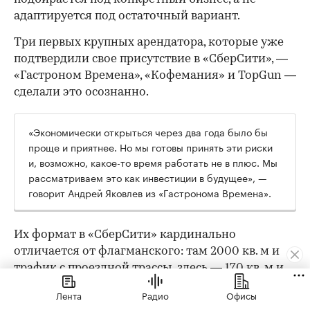
адаптируется под остаточный вариант.
Три первых крупных арендатора, которые уже
подтвердили свое присутствие в «СберСити», —
«Гастроном Времена», «Кофемания» и TopGun —
сделали это осознанно.
«Экономически открыться через два года было бы
проще и приятнее. Но мы готовы принять эти риски
и, возможно, какое-то время работать не в плюс. Мы
рассматриваем это как инвестиции в будущее», —
говорит Андрей Яковлев из «Гастронома Времена».
Их формат в «СберСити» кардинально
отличается от флагманского: там 2000 кв. м и
трафик с проездной трассы, здесь — 170 кв. м и
другая поведенческая модель. «Во флагмане
Лента
Радио
Офисы
люди специально едут за большой корзиной.