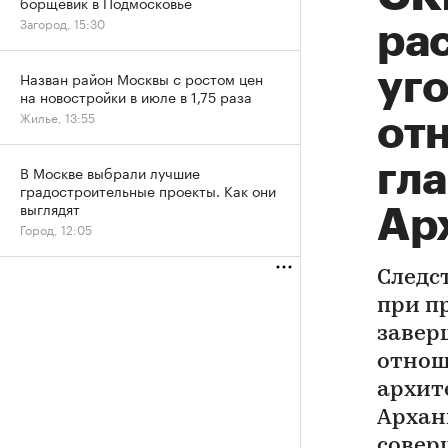
борщевик в Подмосковье
Загород, 15:30
ра
уго
Назван район Москвы с ростом цен
на новостройки в июле в 1,75 раза
Жилье, 13:55
от
гл
В Москве выбрали лучшие
градостроительные проекты. Как они
выглядят
Ар
Город, 12:05
Следс
при п
завер
отнош
архит
Архан
совер