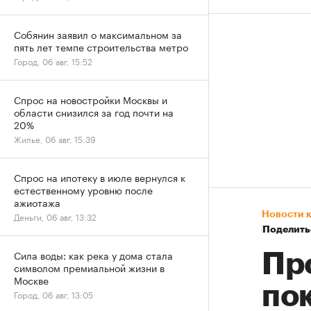
Собянин заявил о максимальном за
пять лет темпе строительства метро
Город, 06 авг, 15:52
Спрос на новостройки Москвы и
области снизился за год почти на
20%
Жилье, 06 авг, 15:39
Спрос на ипотеку в июле вернулся к
естественному уровню после
ажиотажа
Новости 
Деньги, 06 авг, 13:32
Поделить
Сила воды: как река у дома стала
Пр
символом премиальной жизни в
Москве
по
Город, 06 авг, 13:05