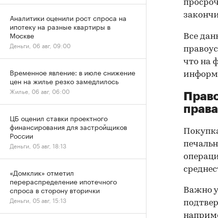
просроч
закончи
Аналитики оценили рост спроса на
ипотеку на разные квартиры в
Москве
Все дан
Деньги, 06 авг, 09:00
правоус
что на 
Временное явление: в июле снижение
информа
цен на жилье резко замедлилось
Жилье, 06 авг, 06:00
Прав
права
ЦБ оценил ставки проектного
финансирования для застройщиков
Покупк
России
печальн
Деньги, 05 авг, 18:13
операци
среднес
«Домклик» отметил
перераспределение ипотечного
спроса в сторону вторички
Важно у
Деньги, 05 авг, 15:13
подтве
наприме