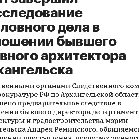
сследование
ловного дела в
ношении бывшего
авного архитектора
хангельска
твенными органами Следственного ко
рокуратуре РФ по Архангельской облас
шено предварительное следствие в
ении бывшего директора департамент
ектуры и градостроительства мэрии
гельска Андрея Реминского, обвиняемо
шении преступления, предусмотренного