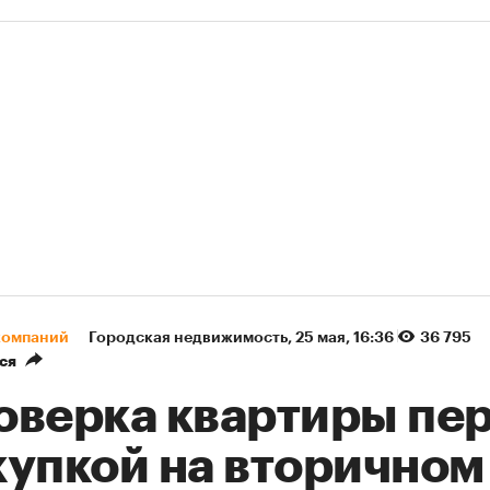
компаний
Городская недвижимость
⁠,
25 мая, 16:36
36 795
ся
оверка квартиры пе
купкой на вторичном