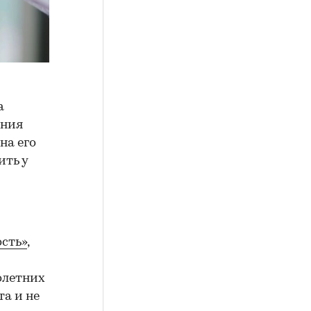
а
ения
на его
ить у
сть»
,
олетних
а и не