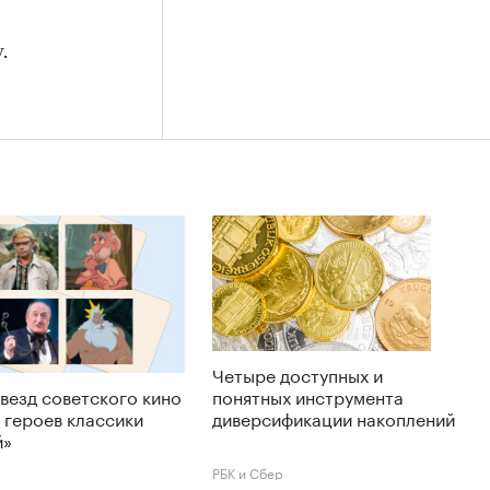
.
Четыре доступных и
звезд советского кино
понятных инструмента
 героев классики
диверсификации накоплений
й»
РБК и Сбер