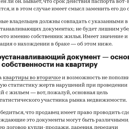
ен ли он. Бывает, что срок действия паспорта вот-
тся, и в этом случае имеет смысл заменить его до 
ные владельцев должны совпадать с указанными в
танавливающих документах; не будет лишним убе
фото именно собственник жилья. Имеет значение и
ция о нахождении в браке — об этом ниже.
оустанавливающий документ — осно
 собственности на квартиру
а
квартиры во вторичке
и возможность не пополн
ую статистику жертв нарушений при проведении
й с жильем — вот, пожалуй, основная цель
татистического участника рынка недвижимости.
00:00
/
00:00
бедиться, что продавец имеет право проводить сд
рждающие это документы могут быть различными
р договор купли-продажи, дарения, передачи