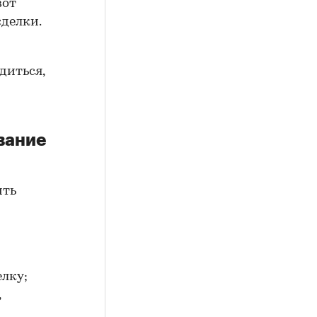
вот
сделки.
диться,
вание
ить
елку;
,