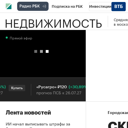
Подписка на РБК
Инвестиции
НЕДВИЖИМОСТЬ
Средняя
РБК Вино
Спорт
Школа управления
в моско
Национальные проекты
Город
Стил
Прямой эфир
Кредитные рейтинги
Франшизы
Га
Проверка контрагентов
Политика
Э
(+30,89%)
«Русагро» ₽120
Ozon ₽
Купить
Купить
прогноз ПСБ к 26.07.27
прогноз
Лента новостей
Городска
ИИ начал выписывать штрафы за
СК