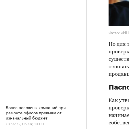
Фото: «И
Но для 
проверк
существ
основны
продав
Паспо
Как утв
Более половины компаний при
проверк
ремонте офисов превышают
начинае
изначальный бюджет
собстве
Отрасль, 06 авг, 10:00