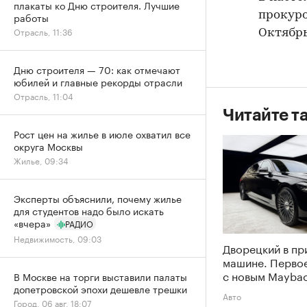
плакаты ко Дню строителя. Лучшие
прокур
работы
Отрасль, 11:36
Октябрь
Дню строителя — 70: как отмечают
юбилей и главные рекорды отрасли
Отрасль, 11:04
Читайте т
Рост цен на жилье в июле охватил все
округа Москвы
Жилье, 09:34
Эксперты объяснили, почему жилье
для студентов надо было искать
«вчера»
РАДИО
Недвижимость, 09:03
Дворецкий в пр
машине. Перво
с новым Maybac
В Москве на торги выставили палаты
допетровской эпохи дешевле трешки
Авто
Город, 06 авг, 18:07