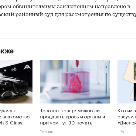
ором обвинительным заключением направлено в
ский районный суд для рассмотрения по существу
акже
идачу к
Тело как товар: можно ли
Кто из 
е знакомство
продавать кровь и органы и
озвучил
h S-Class
при чем тут 3D-печать
«Дисне
Тренды
Life