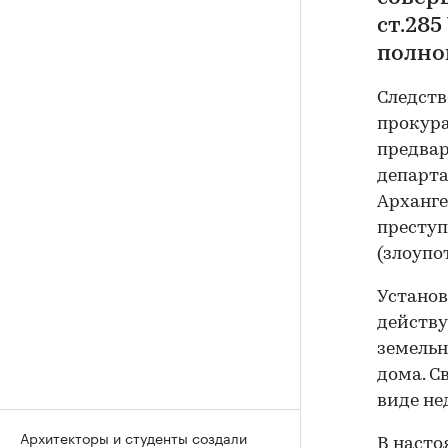
ст.28
полно
Следств
прокура
предвар
департа
Арханге
преступ
(злоуп
Установ
действу
земельн
дома. 
виде не
Архитекторы и студенты создали
В насто