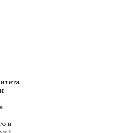
митета
ти
а
го в
 ч.1