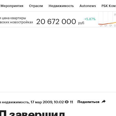
Мероприятия
Отрасли
Недвижимость
Autonews
РБК Ком
20 672 000
 цена квартиры
 РБК
РБК Образование
РБК Курсы
РБК Life
+5.87%
Тренды
Виз
вских новостройках
руб
ь
Крипто
РБК Бизнес-среда
Дискуссионный клуб
Исследо
зета
Спецпроекты СПб
Конференции СПб
Спецпроекты
кономика
Бизнес
Технологии и медиа
Финансы
Рынок на
(+87,93%)
(+32,66%)
5 450
АФК «Система» ₽12
Купить
К
 ПСБ к 29.07.27
прогноз БКС к 15.07.27
Поделиться
я недвижимость
⁠,
17 мар 2009, 10:02
11
П завершил