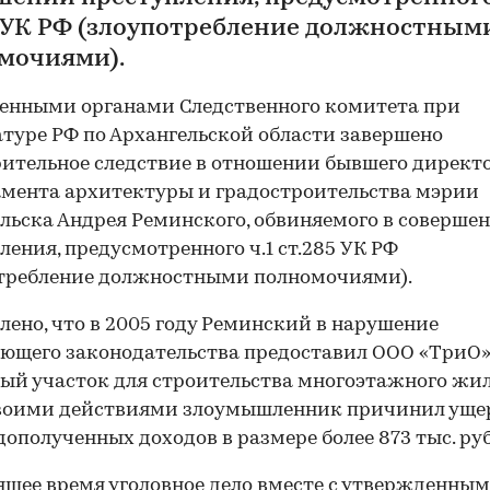
5 УК РФ (злоупотребление должностным
мочиями).
енными органами Следственного комитета при
туре РФ по Архангельской области завершено
ительное следствие в отношении бывшего директ
мента архитектуры и градостроительства мэрии
льска Андрея Реминского, обвиняемого в соверше
ления, предусмотренного ч.1 ст.285 УК РФ
отребление должностными полномочиями).
лено, что в 2005 году Реминский в нарушение
ющего законодательства предоставил ООО «ТриО
ый участок для строительства многоэтажного жи
Своими действиями злоумышленник причинил уще
дополученных доходов в размере более 873 тыс. руб
ящее время уголовное дело вместе с утвержденным