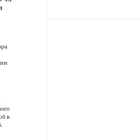
и
ора
нии
»
лого
рб в
.