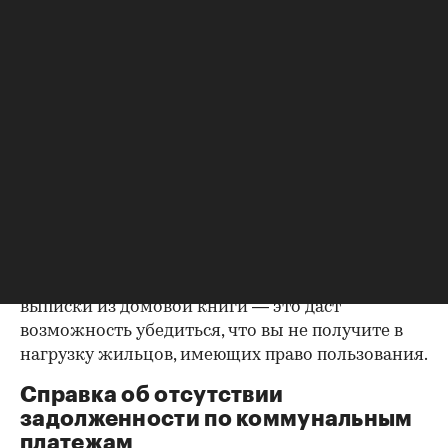
владельцем или брак уже расторгнут. Следует
уделить пристальное внимание датам
оформления собственности, заключения и
расторжения брака.
Справка о зарегистрированных
лицах
Идеально, если в жилище никто не
зарегистрирован. Верить на слово не стоит,
попросите продавца документально
подтвердить этот факт. Проверка прописанных в
квартире заключается в получении архивной
выписки из домовой книги — это даст
возможность убедиться, что вы не получите в
нагрузку жильцов, имеющих право пользования.
Справка об отсутствии
задолженности по коммунальным
платежам