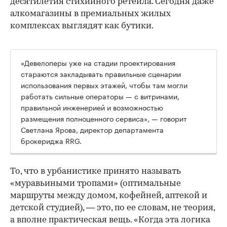
десятилетия стихийного ретейла. Сегодня даже
алкомагазины в премиальных жилых
комплексах выглядят как бутики.
«Девелоперы уже на стадии проектирования
стараются закладывать правильные сценарии
использования первых этажей, чтобы там могли
работать сильные операторы — с витринами,
правильной инженерией и возможностью
размещения полноценного сервиса», — говорит
Светлана Ярова, директор департамента
брокериджа RRG.
00:00
/
00:00
То, что в урбанистике принято называть
«муравьиными тропами» (оптимальные
маршруты между домом, кофейней, аптекой и
детской студией), — это, по ее словам, не теория,
а вполне практическая вещь. «Когда эта логика