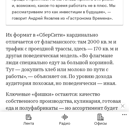
и, возможно, какое-то время работать не в плюс. Мы
рассматриваем это как инвестиции в будущее», —
говорит Андрей Яковлев из «Гастронома Времена».
Их формат в «СберСити» кардинально
отличается от флагманского: там 2000 кв. м и
трафик с проездной трассы, здесь — 170 кв. м и
другая поведенческая модель. «Во флагмане
люди специально едут за большой корзиной.
Тут — докупить хлеб или молоко по пути с
работы», — объясняет он. По уровню дохода
аудитория похожая, но поведенчески — иная.
Ключевые «фишки» остаются: качество
собственного производства, кулинария, готовая
еда и полуфабрикаты — но ассортимент будет
более узким, а формат сдвинется в сторону
ежедневных небольших покупок. Впрочем,
Лента
Радио
Офисы