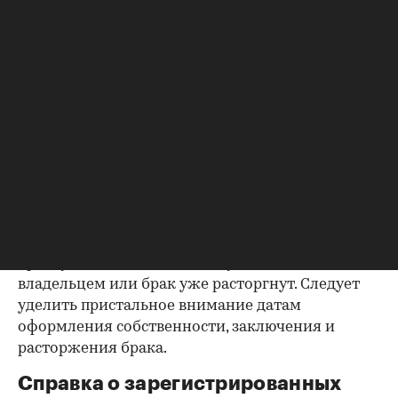
Как отмечают в «ИНКОМ-Недвижимости», если в
выписке имеются сведения об обременениях на
квартиру (ипотека, арест и т.д.), следует
запросить у продавца дополнительные
документы, например о выплате ипотеки, чтобы
убедиться в отсутствии препятствий к сделке.
Согласие второй половины на
продажу
Если жилье приобреталось в браке, необходимо
будет получить согласие второго супруга на
продажу, причем даже если он в
правоустанавливающем документе не числится
владельцем или брак уже расторгнут. Следует
уделить пристальное внимание датам
оформления собственности, заключения и
расторжения брака.
Справка о зарегистрированных