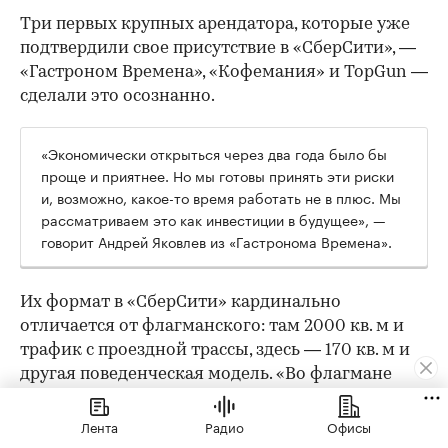
Три первых крупных арендатора, которые уже
подтвердили свое присутствие в «СберСити», —
«Гастроном Времена», «Кофемания» и TopGun —
сделали это осознанно.
«Экономически открыться через два года было бы
проще и приятнее. Но мы готовы принять эти риски
и, возможно, какое-то время работать не в плюс. Мы
рассматриваем это как инвестиции в будущее», —
говорит Андрей Яковлев из «Гастронома Времена».
Их формат в «СберСити» кардинально
отличается от флагманского: там 2000 кв. м и
трафик с проездной трассы, здесь — 170 кв. м и
другая поведенческая модель. «Во флагмане
люди специально едут за большой корзиной.
Тут — докупить хлеб или молоко по пути с
Лента
Радио
Офисы
работы», — объясняет он. По уровню дохода