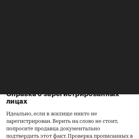
Согласие второй половины на
продажу
Если жилье приобреталось в браке, необходимо
будет получить согласие второго супруга на
продажу, причем даже если он в
правоустанавливающем документе не числится
владельцем или брак уже расторгнут. Следует
уделить пристальное внимание датам
оформления собственности, заключения и
расторжения брака.
Справка о зарегистрированных
лицах
Идеально, если в жилище никто не
зарегистрирован. Верить на слово не стоит,
попросите продавца документально
подтвердить этот факт. Проверка прописанных в