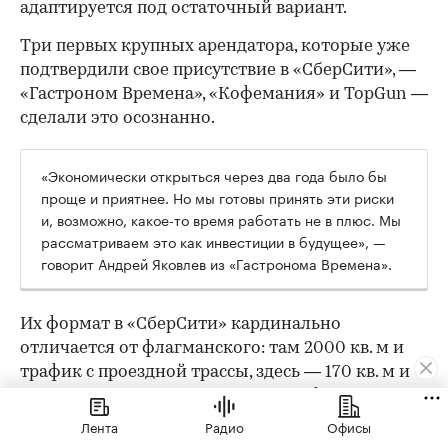
адаптируется под остаточный вариант.
Три первых крупных арендатора, которые уже
подтвердили свое присутствие в «СберСити», —
«Гастроном Времена», «Кофемания» и TopGun —
сделали это осознанно.
«Экономически открыться через два года было бы
проще и приятнее. Но мы готовы принять эти риски
и, возможно, какое-то время работать не в плюс. Мы
рассматриваем это как инвестиции в будущее», —
говорит Андрей Яковлев из «Гастронома Времена».
Их формат в «СберСити» кардинально
отличается от флагманского: там 2000 кв. м и
трафик с проездной трассы, здесь — 170 кв. м и
другая поведенческая модель. «Во флагмане
люди специально едут за большой корзиной.
Лента
Радио
Офисы
Тут — докупить хлеб или молоко по пути с