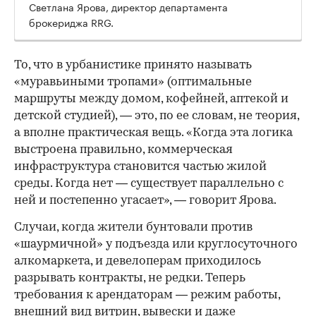
Светлана Ярова, директор департамента
брокериджа RRG.
00:00
/
00:00
То, что в урбанистике принято называть
«муравьиными тропами» (оптимальные
маршруты между домом, кофейней, аптекой и
детской студией), — это, по ее словам, не теория,
а вполне практическая вещь. «Когда эта логика
выстроена правильно, коммерческая
инфраструктура становится частью жилой
среды. Когда нет — существует параллельно с
ней и постепенно угасает», — говорит Ярова.
Случаи, когда жители бунтовали против
«шаурмичной» у подъезда или круглосуточного
алкомаркета, и девелоперам приходилось
разрывать контракты, не редки. Теперь
требования к арендаторам — режим работы,
внешний вид витрин, вывески и даже