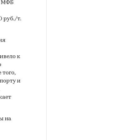
а МФБ
0 руб./т.
ия
ивело к
о
 того,
порту и
х
кает
ы на