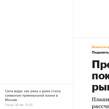
Новости 
Поделить
Пр
по
ры
Сила воды: как река у дома стала
символом премиальной жизни в
Москве
Плани
Город, 06 авг, 13:05
рассч