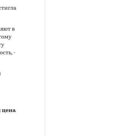
стигла
ляют в
тому
ту
сть, -
й
я цена