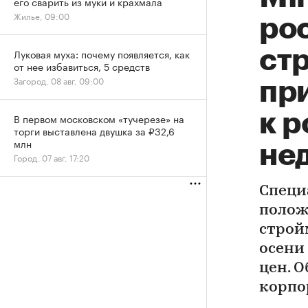
его сварить из муки и крахмала
Жилье, 09:00
рос
ст
Луковая муха: почему появляется, как
от нее избавиться, 5 средств
Загород, 08 авг, 09:00
пр
к р
В первом московском «тучерезе» на
торги выставлена двушка за ₽32,6
млн
не
Город, 07 авг, 17:20
Специ
полож
строй
осени
цен. 
корпо