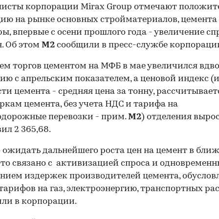
листы корпорации Mirax Group отмечают положит
ию на рынке основных стройматериалов, цемента
ы, впервые с осени прошлого года - увеличение сп
н. Об этом
М2
сообщили в пресс-службе корпораци
ъем торгов цементом на МФБ в мае увеличился вдво
ию с апрельским показателем, а ценовой индекс (
ти цемента - средняя цена за тонну, рассчитывает
ркам цемента, без учета НДС и тарифа на
дорожные перевозки - прим.
М2
) отделения вырос
ил 2 365,68.
ожидать дальнейшего роста цен на цемент в бли
Это связано с активизацией спроса и одновремен
нием издержек производителей цемента, обусло
тарифов на газ, электроэнергию, транспортных рас
или в корпорации.