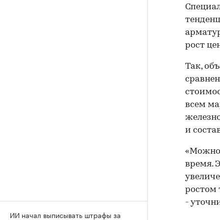
Специа
тенденц
арматур
рост це
Так, об
сравнен
стоимос
всем ма
железно
и состав
«Можно 
время. 
увеличе
ростом 
- уточн
ИИ начал выписывать штрафы за