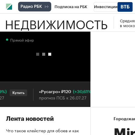
Подписка на РБК
Инвестиции
НЕДВИЖИМОСТЬ
Средняя
РБК Вино
Спорт
Школа управления
в моско
Национальные проекты
Город
Стил
Прямой эфир
Кредитные рейтинги
Франшизы
Га
Проверка контрагентов
Политика
Э
(+30,61%)
«Русагро» ₽120
Ozon ₽
Купить
Купить
прогноз ПСБ к 26.07.27
прогноз 
Лента новостей
Городска
Что такое клейстер для обоев и как
Mi