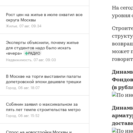
На сего
Рост цен на жилье в июле охватил все
уровня ф
округа Москвы
Жилье, 07 авг, 09:34
Строите
структу
Эксперты объяснили, почему жилье
возвращ
для студентов надо было искать
может п
«вчера»
РАДИО
Недвижимость, 07 авг, 09:03
говорит
Динами
В Москве на торги выставили палаты
Фондов
допетровской эпохи дешевле трешки
Город, 06 авг, 18:07
(в рубл
Собянин заявил о максимальном за
Динамик
пять лет темпе строительства метро
Город, 06 авг, 15:52
арматур
достав
Спрос на новостройки Москвы и