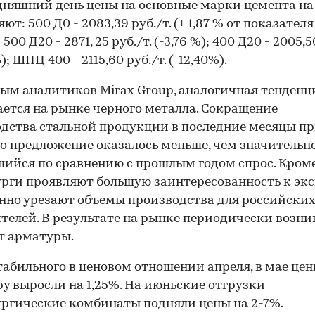
дняшний день цены на основные марки цемента н
ют: 500 Д0 - 2083,39 руб./т. (+ 1,87 % от показателя
 500 Д20 - 2871, 25 руб./т. (-3,76 %); 400 Д20 - 2005,5
%); ШПЦ 400 - 2115,60 руб./т. (-12,40%).
ым аналитиков Mirax Group, аналогичная тенденц
ется на рынке черного металла. Сокращение
дства стальной продукции в последние месяцы пр
то предложение оказалось меньше, чем значительн
ийся по сравнению с прошлым годом спрос. Кроме
рги проявляют большую заинтересованность к экс
нно урезают объемы производства для российски
00:00
/
00:00
телей. В результате на рынке периодически возни
т арматуры.
табильного в ценовом отношении апреля, в мае цен
у выросли на 1,25%. На июньские отгрузки
ргические комбинаты подняли цены на 2-7%.