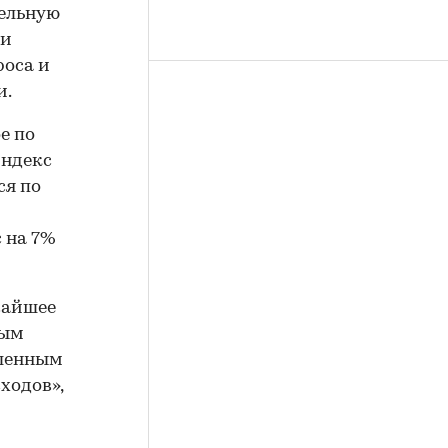
ельную
 и
роса и
и.
е по
индекс
ся по
 на 7%
жайшее
ным
вленным
ходов»,