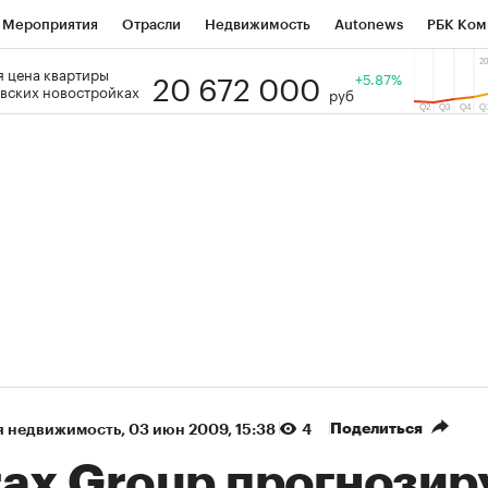
Мероприятия
Отрасли
Недвижимость
Autonews
РБК Ком
20 672 000
 цена квартиры
 РБК
РБК Образование
РБК Курсы
РБК Life
+5.87%
Тренды
Виз
вских новостройках
руб
ь
Крипто
РБК Бизнес-среда
Дискуссионный клуб
Исследо
зета
Спецпроекты СПб
Конференции СПб
Спецпроекты
кономика
Бизнес
Технологии и медиа
Финансы
Рынок на
(+86,07%)
(+31,36%)
5 450
АФК «Система» ₽12
Купить
К
ПСБ к 29.07.27
прогноз БКС к 15.07.27
Поделиться
я недвижимость
⁠,
03 июн 2009, 15:38
4
rax Group прогнозир