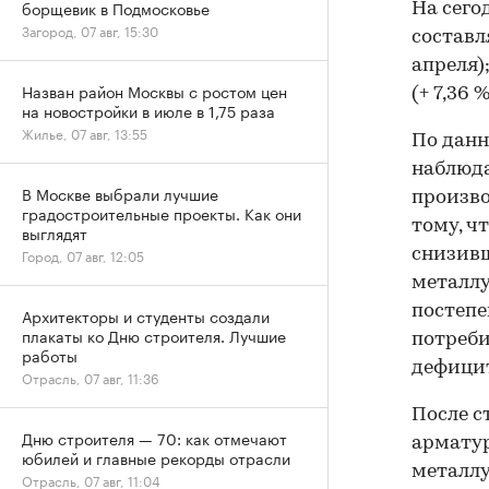
борщевик в Подмосковье
На сего
Загород, 07 авг, 15:30
составля
апреля);
Назван район Москвы с ростом цен
(+ 7,36 
на новостройки в июле в 1,75 раза
Жилье, 07 авг, 13:55
По данн
наблюда
В Москве выбрали лучшие
произво
градостроительные проекты. Как они
тому, ч
выглядят
Город, 07 авг, 12:05
снизивш
металлу
постепе
Архитекторы и студенты создали
плакаты ко Дню строителя. Лучшие
потреби
работы
дефици
Отрасль, 07 авг, 11:36
После с
Дню строителя — 70: как отмечают
арматур
юбилей и главные рекорды отрасли
металлу
Отрасль, 07 авг, 11:04