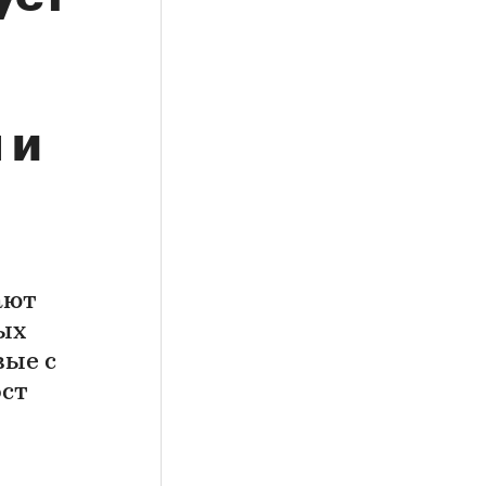
 и
ают
ых
вые с
ост