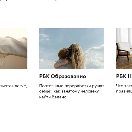
РБК Образование
РБК 
пьются легче,
Постоянные переработки рушат
Что так
семьи: как занятому человеку
правил
найти баланс