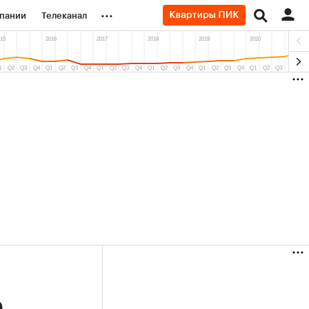
...
пании
Телеканал
ионеры
вания
личной валюты
е