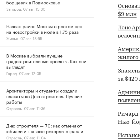
борщевик в Подмосковье
Основат
Загород, 07 авг, 15:30
$9 млн
Назван район Москвы с ростом цен
Лэнс Ар
на новостройки в июле в 1,75 раза
велоси
Жилье, 07 авг, 13:55
Америка
В Москве выбрали лучшие
жилого 
градостроительные проекты. Как они
выглядят
Знамени
Город, 07 авг, 12:05
за $420
Архитекторы и студенты создали
Админис
плакаты ко Дню строителя. Лучшие
появлен
работы
Отрасль, 07 авг, 11:36
Ричард 
Нью-Йо
Дню строителя — 70: как отмечают
юбилей и главные рекорды отрасли
Испанс
Отрасль, 07 авг, 11:04