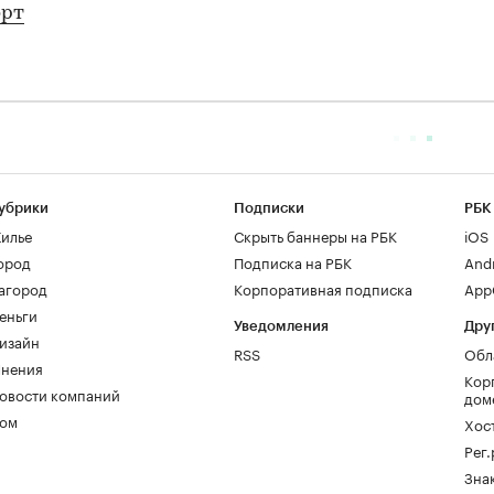
орт
убрики
Подписки
РБК
илье
Скрыть баннеры на РБК
iOS
ород
Подписка на РБК
And
агород
Корпоративная подписка
AppG
еньги
Уведомления
Дру
изайн
RSS
Обл
нения
Кор
овости компаний
дом
ом
Хос
Рег
Зна