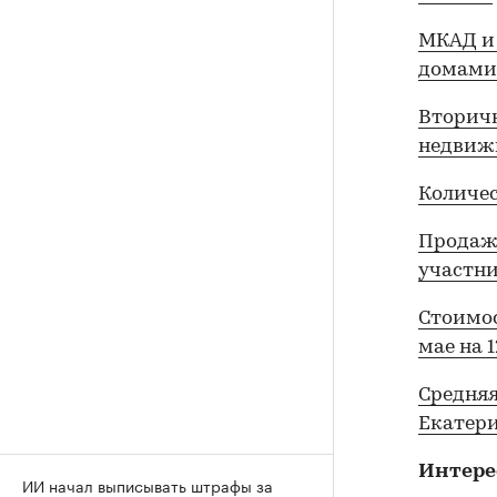
МКАД и 
домами
Вторич
недвижи
Количес
Продажи
участн
Стоимос
мае на 
Средняя
Екатери
Интере
ИИ начал выписывать штрафы за