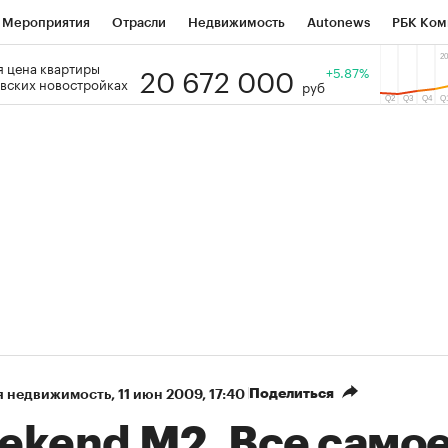
Мероприятия
Отрасли
Недвижимость
Autonews
РБК Ком
20 672 000
 цена квартиры
 РБК
РБК Образование
РБК Курсы
РБК Life
+5.87%
Тренды
Виз
вских новостройках
руб
ь
Крипто
РБК Бизнес-среда
Дискуссионный клуб
Исследо
зета
Спецпроекты СПб
Конференции СПб
Спецпроекты
кономика
Бизнес
Технологии и медиа
Финансы
Рынок на
Поделиться
я недвижимость
⁠,
11 июн 2009, 17:40
ekend М2. Все само