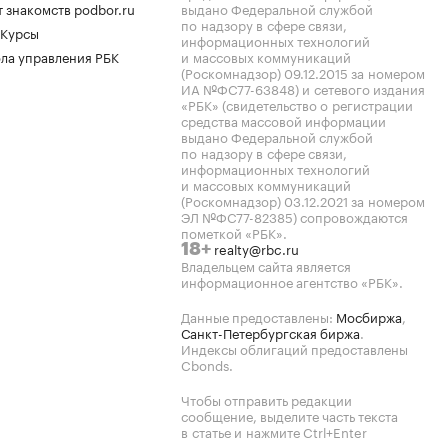
 знакомств podbor.ru
выдано Федеральной службой
по надзору в сфере связи,
 Курсы
информационных технологий
ла управления РБК
и массовых коммуникаций
(Роскомнадзор) 09.12.2015 за номером
ИА №ФС77-63848) и сетевого издания
«РБК» (свидетельство о регистрации
средства массовой информации
выдано Федеральной службой
по надзору в сфере связи,
информационных технологий
и массовых коммуникаций
(Роскомнадзор) 03.12.2021 за номером
ЭЛ №ФС77-82385) сопровождаются
пометкой «РБК».
realty@rbc.ru
18+
Владельцем сайта является
информационное агентство «РБК».
Данные предоставлены:
Мосбиржа
,
Санкт-Петербургская биржа
.
Индексы облигаций предоставлены
Cbonds.
Чтобы отправить редакции
сообщение, выделите часть текста
в статье и нажмите Ctrl+Enter