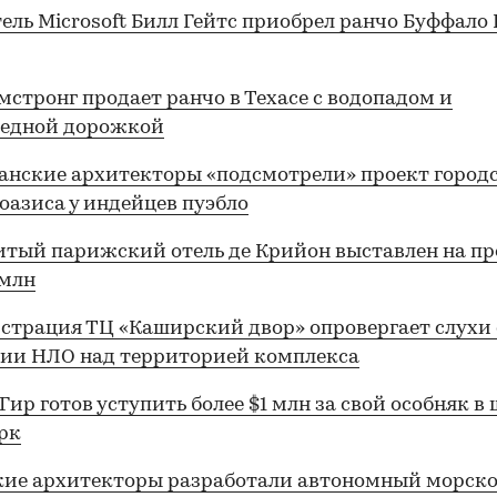
ель Microsoft
Б
илл Гейтс приобрел ранчо Буффало 
мстронг продает ранчо в Техасе с водопадом и
педной дорожкой
нские архитекторы «подсмотрели» проект город
оазиса у индейцев пуэбло
тый парижский отель де Крийон выставлен на п
 млн
трация ТЦ «Каширский двор» опровергает слухи 
ии НЛО над территорией комплекса
Гир готов уступить более $1 млн за свой особняк в
рк
кие архитекторы разработали автономный морск