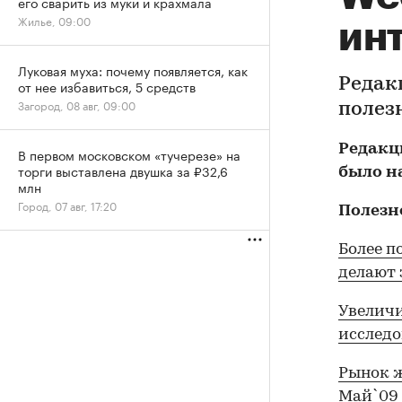
его сварить из муки и крахмала
Жилье, 09:00
ин
Луковая муха: почему появляется, как
Редак
от нее избавиться, 5 средств
Загород, 08 авг, 09:00
полезн
Редакци
В первом московском «тучерезе» на
торги выставлена двушка за ₽32,6
было на
млн
Город, 07 авг, 17:20
Полезн
Более п
делают 
Увеличи
исслед
Рынок 
Май`09