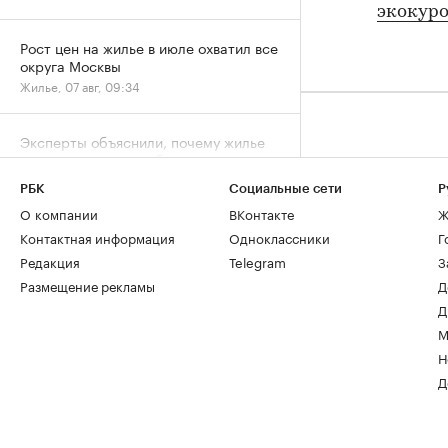
экокур
Рост цен на жилье в июле охватил все
округа Москвы
Жилье, 07 авг, 09:34
Эксперты объяснили, почему жилье
для студентов надо было искать
«вчера»
РАДИО
РБК
Социальные сети
Р
Недвижимость, 07 авг, 09:03
О компании
ВКонтакте
Ж
Контактная информация
Одноклассники
Г
В Москве на торги выставили палаты
Редакция
Telegram
З
допетровской эпохи дешевле трешки
Размещение рекламы
Д
Город, 06 авг, 18:07
Д
М
Собянин заявил о максимальном за
Н
пять лет темпе строительства метро
Д
Город, 06 авг, 15:52
Спрос на новостройки Москвы и